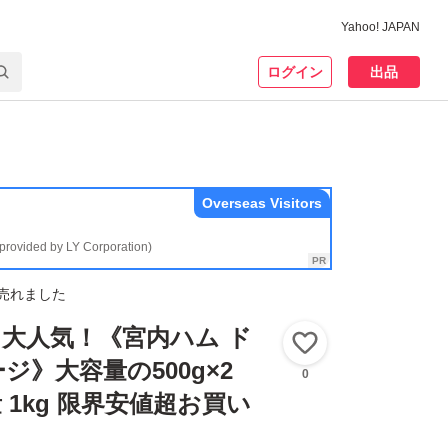
Yahoo! JAPAN
ログイン
出品
Overseas Visitors
(provided by LY Corporation)
売れました
大人気！《宮内ハム ド
いいね！
ジ》大容量の500g×2
0
 1kg 限界安値超お買い