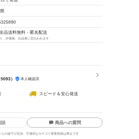
県
ハムのサラミ。
いるので、
6325890
あります。また、
マは全品送料無料・匿名配送
り、評価後、出品者に支払われます
なり、
など
ます
す。
（
5093
）
本人確認済
イソーセージ サラミ
者
スピード＆安心発送
×2袋
4
ろが少ない品、皮のところが無い品です。)
相談
商品への質問
からの値下げ交渉、不適切なカテゴリ変更依頼は禁止です