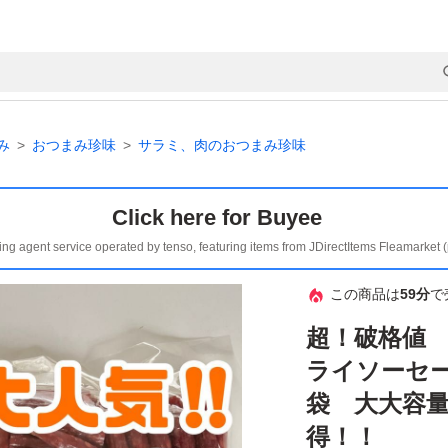
み
おつまみ珍味
サラミ、肉のおつまみ珍味
Click here for Buyee
ing agent service operated by tenso, featuring items from JDirectItems Fleamarket 
この商品は
59分
で
超！破格値 
ライソーセー
袋 大大容量
得！！