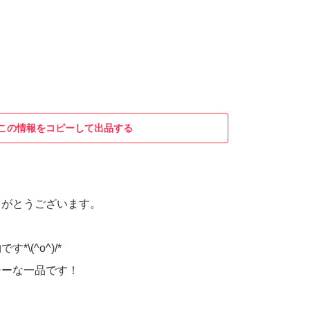
この情報をコピーして出品する
りがとうございます。
\(^o^)/*
シーな一品です！