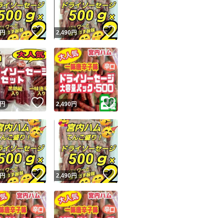
#おいしい山形
#山形名物
！
いいね！
いいね！
円
2,490
円
#食品
#おつまみ
#保存食
#宮内ハム
#ケンミンショー
！
いいね！
いいね！
円
2,490
円
！
いいね！
いいね！
円
2,490
円