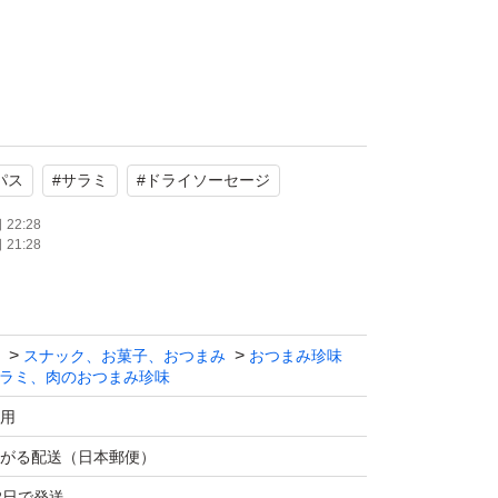
形の味
セージ
パス
#
サラミ
#
ドライソーセージ
22:28
21:28
形県
6年創業の老舗メーカーが製造。
スナック、お菓子、おつまみ
おつまみ珍味
いが特徴
ラミ、肉のおつまみ珍味
に引き立てるため
用
がる配送（日本郵便）
味が感じられ人気商品が沢山
2日で発送