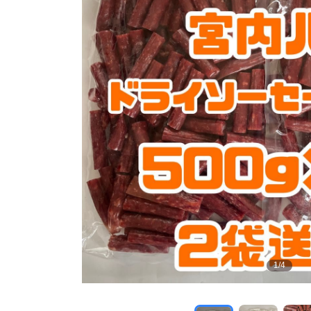
1
/
4