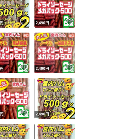
商品情報コピー機
梱包後重量が1キロ
リマ実績◯+
このユーザーは他フリマサービスでの取引実績があります
！
いいね！
いいね！
に地元山形より
円
2,490
円
出品ページへ
郵便局のゆうパケッ
&安心発送
キャンセル
す。
ジは実績に基づく表示であり、発送を保証しているものではありません
このユーザーは高頻度で24時間以内＆設定した発送日数内に
ード＆安心発送
ます
最安値価格でアッ
！
いいね！
いいね！
円
2,490
円
値下げ交渉はご遠慮願
ード発送
このユーザーは高頻度で24時間以内に発送しています
#サラミ
発送
このユーザーは設定した発送日数内に発送しています
#カルパス
#ドライソーセージ
！
いいね！
いいね！
円
2,490
円
#ビーフジャーキー
#加工肉