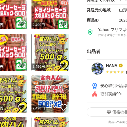
発送元の地域
山形
山形で有名な宮内
天然羊腸を使って
商品ID
z62
！
いいね！
いいね！
円
2,490
円
長さにばらつきが
Yahoo!フリ
代金は運営が一旦預か
本品は無選別品と
長いもの短いもの
出品者
たっぷり入ってい
食べごたえありま
！
いいね！
いいね！
HANA
円
2,490
円
☆宮内ハムのドラ
安心取引出品
大容量500g(大袋)
取引実績99+
賞味期限2026.09.2
！
いいね！
いいね！
円
2,490
円
(こちらは皮のとこ
価格の
商品への質問