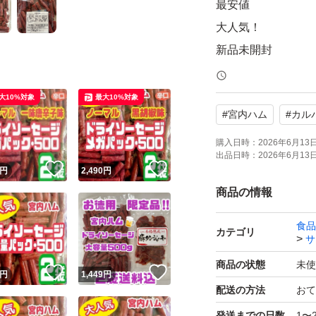
最安値
大人気！
新品未開封
おいしい山形 山
頭付きドライソー
大10%対象
最大10%対象
#
宮内ハム
#
カル
カルパス
サラミ
購入日時：
2026年6月13日 
出品日時：
2026年6月13日 
消費量日本一の山
！
いいね！
いいね！
円
2,490
円
その山形県で昭和4
商品の情報
宮内ハム
食品
ジューシーな味わ
カテゴリ
サ
素材の旨みを存分
商品の状態
未使
！
いいね！
いいね！
円
1,449
円
味付けは最小限！
配送の方法
おて
噛めば噛むほど旨
発送までの日数
1〜