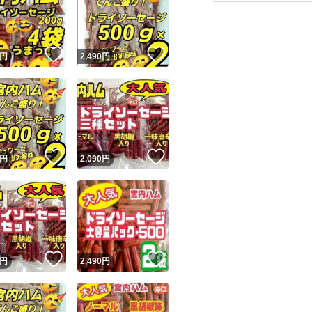
2袋で合計1000g
賞味期限たっぷりあり
！
いいね！
いいね！
円
2,490
円
◎即購入可能です
宜しくお願いしま
ユーザーの実績について
！
いいね！
いいね！
円
2,090
円
o!フリマが定めた一定の基準を満たしたユーザーにバッジを付与しています
輸送中にドライソ
出品者
きましたら、冷蔵
この商品の情報をコピーします
た食感にもどり
取引出品者
Yahoo!フリマの基準をクリアした安心・安全なユーザーです
美味しくいただけ
！
いいね！
いいね！
商品画像の
無断転載は禁止
されています
円
2,490
円
直射日光および高
コピーされた情報は
必ずご自身の商品に合わせて編集
してください
コピーは
1商品につき1回
です
開封されましたら
実績◯+
このユーザーはYahoo!フリマの取引を完了させた実績があり