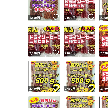
他フ
いいね！
いいね
1,590
円
2,090
円
2,490
スピード
※このバッ
スピ
いいね！
いいね
2,090
円
2,090
円
2,490
スピ
安心
いいね！
いいね
2,490
円
2,490
円
2,490