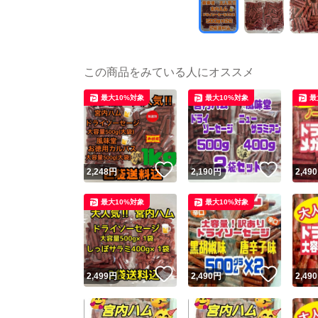
この商品をみている人にオススメ
最大10%対象
最大10%対象
最
いいね！
いいね
2,248
円
2,190
円
2,490
最大10%対象
最大10%対象
いいね！
いいね
2,499
円
2,490
円
2,490