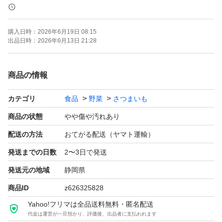
つきましては、種苗を育成者の許諾なく業として増殖、譲
渡、輸出入する行為は損害賠償、刑事罰の対象となる場合
購入日時：
2026年6月19日 08:15
がございます。
出品日時：
2026年6月13日 21:28
（ここから買われました苗に関しましては一本一本全てに
商品の情報
権利をお支払いしていますので、ご安心して生産して下さ
カテゴリ
食品
野菜
さつまいも
い。）
商品の状態
やや傷や汚れあり
稀にウイルス病という病気を親から受け継いでしまってい
配送の方法
おてがる配送（ヤマト運輸）
ることがあります。
発送までの日数
2〜3日で発送
ウイルス病にかかってしまうと、うまく育たずに収量が落
発送元の地域
静岡県
ちてしまいます。
商品ID
z626325828
近年サツマイモの病気も多発していますので、なるべく広
Yahoo!フリマは全品送料無料・匿名配送
がらない為にもウイルスフリー苗からの栽培にご協力お願
代金は運営が一旦預かり、評価後、出品者に支払われます