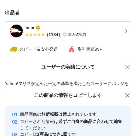
い致します。
出品者
主要特性
taka
（
1184
）
本人確認前
「高系14号」および「パープルスイートロード」と比べ
スピード＆安心発送
取引実績99+
て上いも1個重が軽く、上いも収量は劣るが、蒸しいもの
Brixが高く、食味が優れる。
ユーザーの実績について
価格の相談
商品への質問
萌芽性は"中"、貯蔵性は"やや易"であり、アントシアニン
商品への質問からの値下げ交渉、不適切なカテゴリ変更依頼は禁止です
色価は「パープルスイートロード」を上回る。
Yahoo!フリマが定めた一定の基準を満たしたユーザーにバッジを
付与しています
焼きいもの食味官能評価では、「パープルスイートロー
この商品をみている人にオススメ
この商品の情報をコピーします
安心取引出品者
ド」と比べて肉質はやや粘質で、食感および甘さが「パー
最大10%対象
プルスイートロード」より優れており、総合評価が優れ
Yahoo!フリマの基準をクリアした安
安心取引出品者
商品画像の
無断転載は禁止
されています
心・安全なユーザーです
る。
コピーされた情報は
必ずご自身の商品に合わせて編集
取引実績
してください
サツマイモネコブセンチュウ抵抗性は"中"、ミナミネグサ
コピーは
1商品につき1回
です