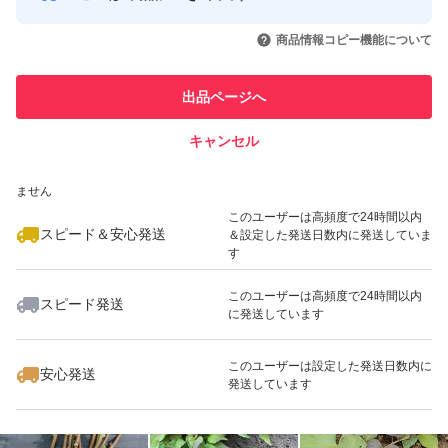
レセンチュウ抵抗性は"やや強"である。
このユーザーはYahoo!フリマの取
取引実績◯+
いいね！
いいね！
750
円
980
円
880
円
引を完了させた実績があります
商品情報コピー機能について
上いも1個重が軽いため、早掘りを避け、充分な生育期間
このユーザーは他フリマサービス
他フリマ実績◯+
出品ページへ
での取引実績があります
を確保するよう努める
キャンセル
スピード&安心発送
#taka出品商品一覧はこちら
いいね！
いいね！
1,400
※このバッジは実績に基づく表示であり、発送を保証しているものではあり
円
699
円
699
円
ません
このユーザーは高頻度で24時間以内
スピード＆安心発送
＆設定した発送日数内に発送していま
す
このユーザーは高頻度で24時間以内
スピード発送
に発送しています
いいね！
いいね！
650
円
1,400
円
1,080
円
このユーザーは設定した発送日数内に
安心発送
発送しています