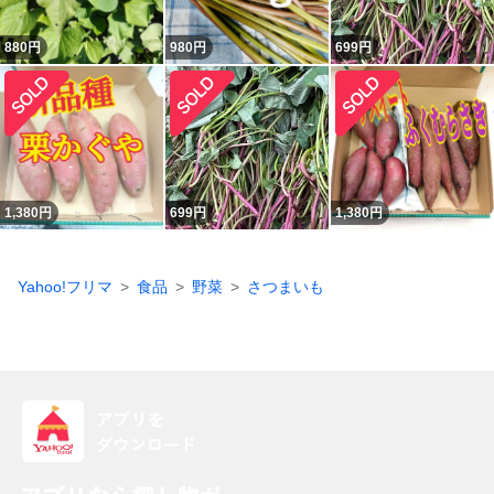
880
円
980
円
699
円
1,380
円
699
円
1,380
円
Yahoo!フリマ
食品
野菜
さつまいも