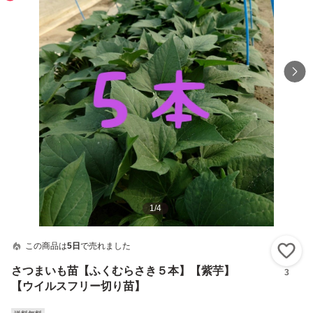
1
/
4
この商品は
5日
で売れました
い
さつまいも苗【ふくむらさき５本】【紫芋】
3
【ウイルスフリー切り苗】