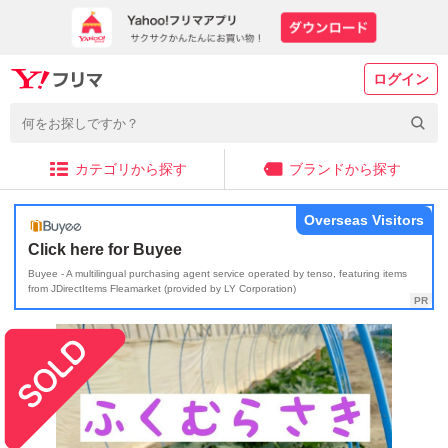
ログイン
カテゴリから探す
ブランドから探す
Overseas Visitors
Click here for Buyee
Buyee - A multilingual purchasing agent service operated by tenso, featuring items
from JDirectItems Fleamarket (provided by LY Corporation)