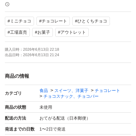
す。
なるべく夕方の集荷前にポスト投函しますがその後の発送
#
ミニチョコ
#
チョコレート
#
ひとくちチョコ
中に日中暑い日もあるので解ける可能性もありますので理
解の上お願いします。
#
工場直売
#
お菓子
#
アウトレット
厚みがギリギリのため緩衝材なしのビニール袋での梱包に
購入日時：
2026年6月13日 22:18
なります。
出品日時：
2026年6月13日 21:24
アウトレット品ですが輸送中にも割れ等が発生することが
あります。
商品の情報
在庫状況や賞味期限等により値段が変動しますがご了承く
ださい。
食品
スイーツ、洋菓子
チョコレート
カテゴリ
チョコスナック、チョコバー
理解のあるかたのみご購入をお願い致します。
商品の状態
未使用
配送の方法
おてがる配送（日本郵便）
出品者都合で削除、再出品する事があります。
発送までの日数
1〜2日で発送