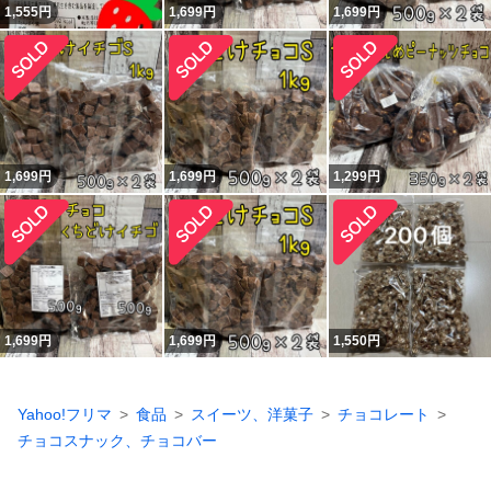
1,555
円
1,699
円
1,699
円
1,699
円
1,699
円
1,299
円
1,699
円
1,699
円
1,550
円
Yahoo!フリマ
食品
スイーツ、洋菓子
チョコレート
チョコスナック、チョコバー