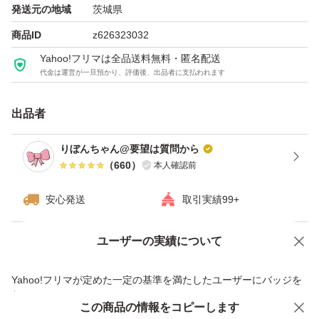
出品中以外の物は基本的には在庫ありません。
発送元の地域
茨城県
soldout品の在庫の問い合わせ、値下げ交渉、受け取り通
商品ID
z626323032
知できない方、ブロックします。
Yahoo!フリマは全品送料無料・匿名配送
代金は運営が一旦預かり、評価後、出品者に支払われます
出品者
りぼんちゃん@要望は質問から
（
660
）
本人確認前
安心発送
取引実績99+
ユーザーの実績について
価格の相談
商品への質問
商品への質問からの値下げ交渉、不適切なカテゴリ変更依頼は禁止です
Yahoo!フリマが定めた一定の基準を満たしたユーザーにバッジを
付与しています
この商品をみている人にオススメ
この商品の情報をコピーします
安心取引出品者