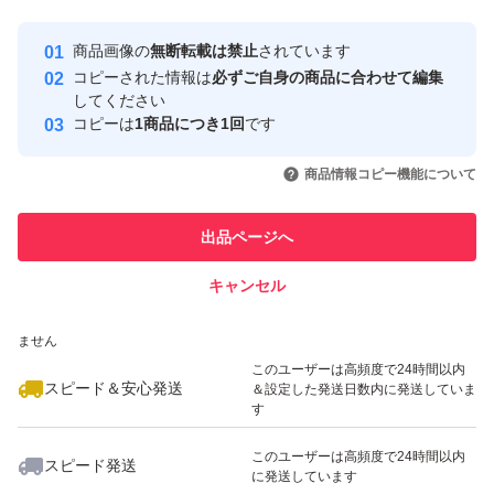
最大10%対象
最大10%対象
最大10%対象
Yahoo!フリマの基準をクリアした安
安心取引出品者
商品画像の
無断転載は禁止
されています
心・安全なユーザーです
コピーされた情報は
必ずご自身の商品に合わせて編集
取引実績
してください
コピーは
1商品につき1回
です
このユーザーはYahoo!フリマの取
取引実績◯+
いいね！
いいね！
1,250
円
1,699
円
1,000
円
引を完了させた実績があります
商品情報コピー機能について
最大10%対象
最大10%対象
最大10%対象
このユーザーは他フリマサービス
他フリマ実績◯+
出品ページへ
での取引実績があります
キャンセル
スピード&安心発送
いいね！
いいね！
1,299
※このバッジは実績に基づく表示であり、発送を保証しているものではあり
円
1,699
円
1,000
円
ません
最大10%対象
最大10%対象
最大10%対象
このユーザーは高頻度で24時間以内
スピード＆安心発送
＆設定した発送日数内に発送していま
す
このユーザーは高頻度で24時間以内
スピード発送
に発送しています
いいね！
いいね！
1,640
円
1,199
円
1,150
円