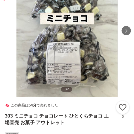
1
/
2
この商品は
54分
で売れました
い
303 ミニチョコ チョコレート ひとくちチョコ 工
0
場直売 お菓子 アウトレット