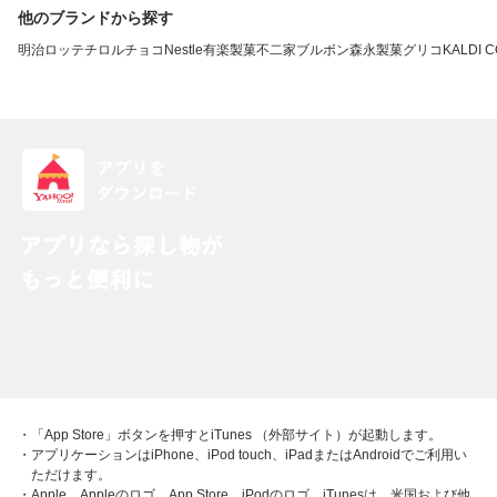
他のブランドから探す
明治
ロッテ
チロルチョコ
Nestle
有楽製菓
不二家
ブルボン
森永製菓
グリコ
KALDI 
・「App Store」ボタンを押すとiTunes （外部サイト）が起動します。
・アプリケーションはiPhone、iPod touch、iPadまたはAndroidでご利用い
ただけます。
・Apple、Appleのロゴ、App Store、iPodのロゴ、iTunesは、米国および他