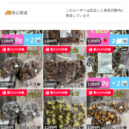
最大10%対象
最大10%対象
最大10%対象
このユーザーは設定した発送日数内に
安心発送
発送しています
いいね！
いいね！
1,599
円
1,000
円
1,599
円
最大10%対象
最大10%対象
最大10%対象
いいね！
いいね！
1,199
円
1,699
円
1,599
円
最大10%対象
最大10%対象
最大10%対象
いいね！
いいね！
1,100
円
1,299
円
1,599
円