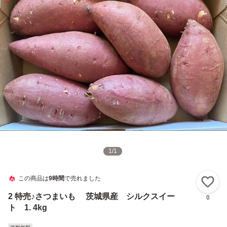
1
/
1
この商品は
9時間
で売れました
い
2 特売♪さつまいも 茨城県産 シルクスイー
0
ト 1. 4kg