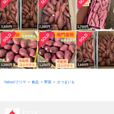
3,600
円
2,300
円
1,700
円
1,300
円
1,200
円
3,600
円
Yahoo!フリマ
食品
野菜
さつまいも