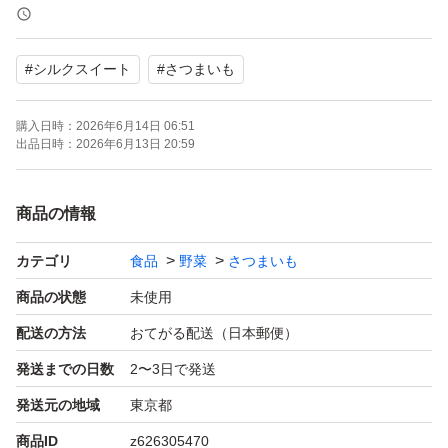
常温で発送致します、輸送中での商品の擦れや折れる、カ
#
シルクスイート
#
さつまいも
ビなどの可能性がありますのでご理解の上、購入下さい。
購入日時：
2026年6月14日 06:51
配送時のトラブルに関してのクレーム、悪評価は受け付け
出品日時：
2026年6月13日 20:59
ておりません。返品やキャンセルはできませんので、ご理
商品の情報
カテゴリ
食品
野菜
さつまいも
商品の状態
未使用
配送の方法
おてがる配送（日本郵便）
発送までの日数
2〜3日で発送
発送元の地域
東京都
商品ID
z626305470