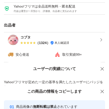
Yahoo!フリマは全品送料無料・匿名配送
代金は運営が一旦預かり、評価後、出品者に支払われます
出品者
コブタ
（
1324
）
本人確認済
安心発送
取引実績99+
ユーザーの実績について
価格の相談
商品への質問
商品への質問からの値下げ交渉、不適切なカテゴリ変更依頼は禁止です
Yahoo!フリマが定めた一定の基準を満たしたユーザーにバッジを
付与しています
この商品をみている人にオススメ
この商品の情報をコピーします
安心取引出品者
Yahoo!フリマの基準をクリアした安
安心取引出品者
商品画像の
無断転載は禁止
されています
心・安全なユーザーです