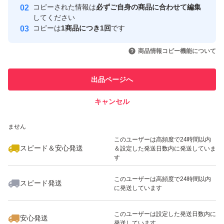
コピーされた情報は
必ずご自身の商品に合わせて編集
取引実績
してください
コピーは
1商品につき1回
です
このユーザーはYahoo!フリマの取
取引実績◯+
いいね！
いいね！
1,100
円
1,100
円
1,100
円
引を完了させた実績があります
商品情報コピー機能について
最大10%対象
このユーザーは他フリマサービス
他フリマ実績◯+
出品ページへ
での取引実績があります
キャンセル
スピード&安心発送
いいね！
いいね！
1,100
※このバッジは実績に基づく表示であり、発送を保証しているものではあり
円
1,280
円
1,000
円
ません
このユーザーは高頻度で24時間以内
スピード＆安心発送
＆設定した発送日数内に発送していま
す
このユーザーは高頻度で24時間以内
スピード発送
に発送しています
いいね！
いいね！
1,099
円
1,000
円
1,280
円
このユーザーは設定した発送日数内に
安心発送
発送しています