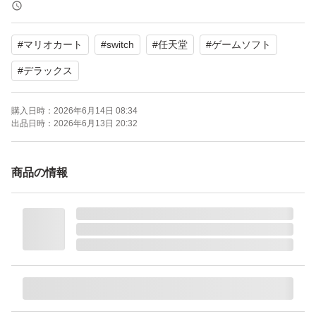
【カラー】マルチカラー
【対応機種】Nintendo Switch
#
マリオカート
#
switch
#
任天堂
#
ゲームソフト
【CEROレーティング】A（全年齢対象）
#
デラックス
よろしくお願いいたします。
購入日時：
2026年6月14日 08:34
出品日時：
2026年6月13日 20:32
商品の情報