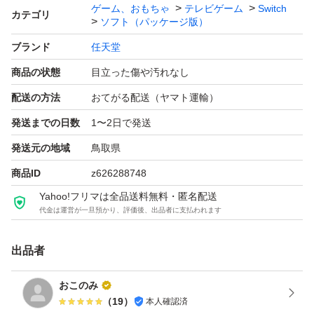
ゲーム、おもちゃ
テレビゲーム
Switch
カテゴリ
ソフト（パッケージ版）
ブランド
任天堂
商品の状態
目立った傷や汚れなし
配送の方法
おてがる配送（ヤマト運輸）
発送までの日数
1〜2日で発送
発送元の地域
鳥取県
商品ID
z626288748
Yahoo!フリマは全品送料無料・匿名配送
代金は運営が一旦預かり、評価後、出品者に支払われます
出品者
おこのみ
（
19
）
本人確認済