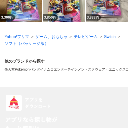
3,300
円
3,850
円
3,888
円
Yahoo!フリマ
ゲーム、おもちゃ
テレビゲーム
Switch
ソフト（パッケージ版）
他のブランドから探す
任天堂
Pokemon
バンダイナムコエンターテインメント
スクウェア・エニックス