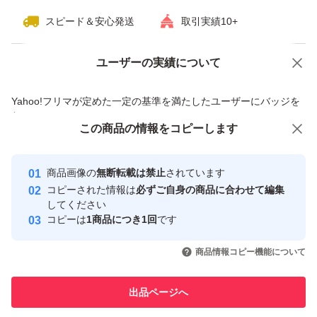
スピード＆安心発送
取引実績10+
ユーザーの実績について
価格の相談
商品への質問
商品への質問からの値下げ交渉、不適切なカテゴリ変更依頼は禁止です
Yahoo!フリマが定めた一定の基準を満たしたユーザーにバッジを
付与しています
この商品をみている人にオススメ
この商品の情報をコピーします
安心取引出品者
最大10%対象
最大10%対象
Yahoo!フリマの基準をクリアした安
安心取引出品者
商品画像の
無断転載は禁止
されています
心・安全なユーザーです
コピーされた情報は
必ずご自身の商品に合わせて編集
取引実績
してください
コピーは
1商品につき1回
です
このユーザーはYahoo!フリマの取
取引実績◯+
いいね！
いいね！
3,700
円
3,850
円
3,788
円
引を完了させた実績があります
商品情報コピー機能について
最大10%対象
このユーザーは他フリマサービス
他フリマ実績◯+
出品ページへ
での取引実績があります