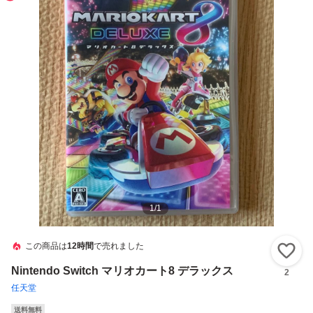
1
/
1
この商品は
12時間
で売れました
い
Nintendo Switch マリオカート8 デラックス
2
任天堂
送料無料