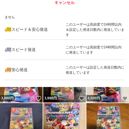
キャンセル
スピード&安心発送
いいね！
いいね！
3,900
※このバッジは実績に基づく表示であり、発送を保証しているものではあり
円
3,800
円
3,880
円
ません
このユーザーは高頻度で24時間以内
スピード＆安心発送
＆設定した発送日数内に発送していま
す
このユーザーは高頻度で24時間以内
スピード発送
に発送しています
いいね！
いいね！
3,980
円
3,898
円
3,900
円
このユーザーは設定した発送日数内に
安心発送
発送しています
いいね！
いいね！
3,980
円
3,900
円
4,500
円