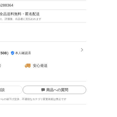
6288364
マは全品送料無料・匿名配送
り、評価後、出品者に支払われます
（
508
）
本人確認済
者
安心発送
相談
商品への質問
からの値下げ交渉、不適切なカテゴリ変更依頼は禁止です