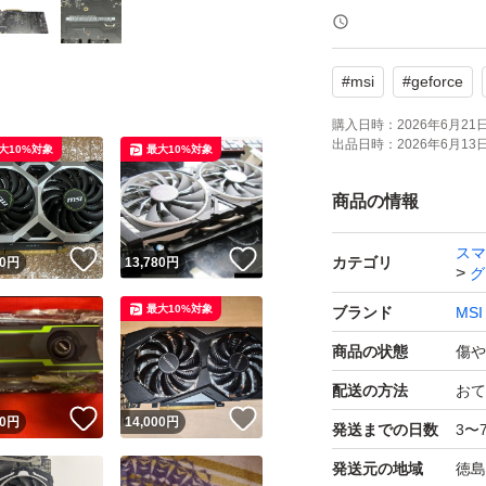
ジャンク品→ 故障
障損耗し、本来の
#
msi
#
geforce
パーツ取り、素材
ん。動作保証も出
購入日時：
2026年6月21日 
出品日時：
2026年6月13日 
大10%対象
最大10%対象
【ジャンク品】or
の意味を理解した
商品の情報
NC/NRでお願いい
スマ
！
いいね！
いいね！
カテゴリ
0
円
13,780
円
グ
最大10%対象
ブランド
MSI
商品の状態
傷や
配送の方法
おて
！
いいね！
いいね！
0
円
14,000
円
発送までの日数
3〜
発送元の地域
徳島