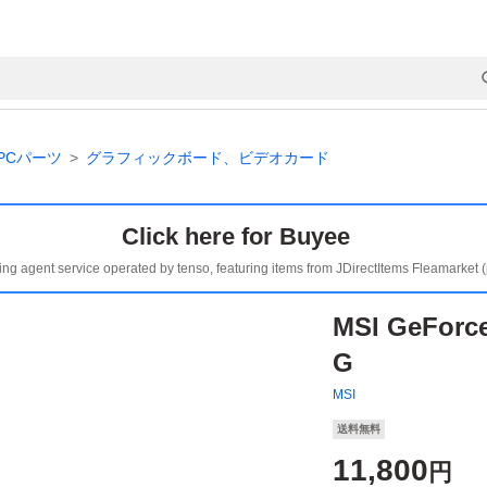
PCパーツ
グラフィックボード、ビデオカード
Click here for Buyee
ing agent service operated by tenso, featuring items from JDirectItems Fleamarket 
MSI GeForc
G
MSI
送料無料
11,800
円