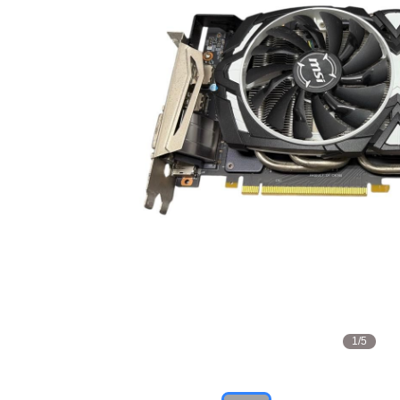
1
/
5