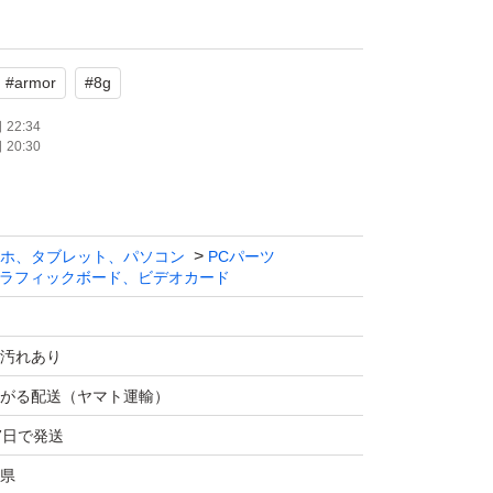
品と同義、そのまま使える見込みがないほど故
製品としての利用価値を失っている品物。
#
armor
#
8g
としての使用等責任を負うものではありませ
来ません。
22:34
20:30
【ジャンク扱い】と記載のある品は、ジャンク
方のみご購入ください。
たします。
ホ、タブレット、パソコン
PCパーツ
ラフィックボード、ビデオカード
汚れあり
がる配送（ヤマト運輸）
7日で発送
県