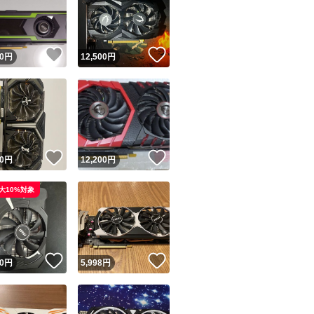
！
いいね！
いいね！
0
円
12,500
円
ユーザーの実績について
！
いいね！
いいね！
0
円
12,200
円
o!フリマが定めた一定の基準を満たしたユーザーにバッジを付与しています
大10%対象
出品者
この商品の情報をコピーします
取引出品者
Yahoo!フリマの基準をクリアした安心・安全なユーザーです
！
いいね！
いいね！
商品画像の
無断転載は禁止
されています
0
円
5,998
円
コピーされた情報は
必ずご自身の商品に合わせて編集
してください
コピーは
1商品につき1回
です
実績◯+
このユーザーはYahoo!フリマの取引を完了させた実績があり