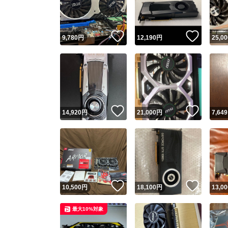
他フ
いいね！
いいね
9,780
円
12,190
円
25,00
スピード
※このバッ
スピ
いいね！
いいね
14,920
円
21,000
円
7,649
スピ
安心
いいね！
いいね
10,500
円
18,100
円
13,00
最大10%対象