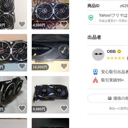
商品ID
z62
Yahoo!フリ
代金は運営が一旦預か
！
いいね！
いいね！
0
円
4,500
円
出品者
OBB
！
いいね！
いいね！
円
16,000
円
安心取引出品
取引実績99+
価格の
！
いいね！
いいね！
商品への質問
円
9,980
円