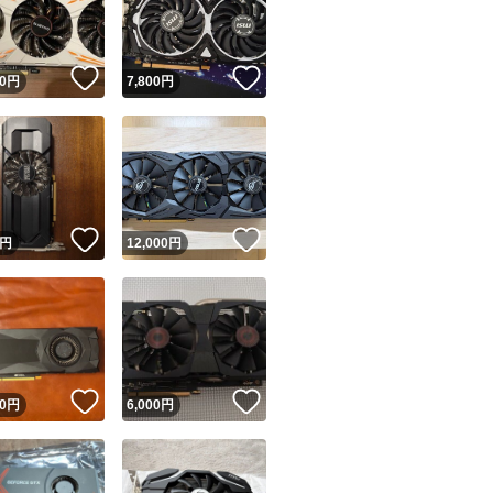
商品情報コピー機
リマ実績◯+
このユーザーは他フリマサービスでの取引実績があります
！
いいね！
いいね！
0
円
7,800
円
出品ページへ
&安心発送
キャンセル
ジは実績に基づく表示であり、発送を保証しているものではありません
このユーザーは高頻度で24時間以内＆設定した発送日数内に
ード＆安心発送
ます
！
いいね！
いいね！
円
12,000
円
ード発送
このユーザーは高頻度で24時間以内に発送しています
発送
このユーザーは設定した発送日数内に発送しています
！
いいね！
いいね！
0
円
6,000
円