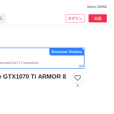
Yahoo! JAPAN
ログイン
出品
Overseas Visitors
(provided by LY Corporation)
e GTX1070 Ti ARMOR 8
いいね！
5