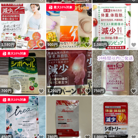
最大10%対象
いいね！
いいね！
1,580
円
900
円
1,080
円
最大10%対象
いいね！
いいね！
700
円
1,200
円
750
円
最大10%対象
いいね！
いいね！
450
円
780
円
1,000
円