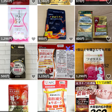
いいね！
いいね！
1,050
円
1,380
円
970
円
いいね！
いいね！
1,298
円
900
円
400
円
いいね！
いいね！
500
円
1,150
円
1,290
円