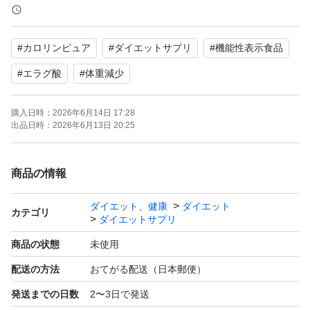
【内容量】60粒（30日分）
【機能性関与成分】エラグ酸 3mg配合
#
カロリンピュア
#
ダイエットサプリ
#
機能性表示食品
【商品の状態】未使用
【賞味期限】2027.05
#
エラグ酸
#
体重減少
購入日時：
2026年6月14日 17:28
食生活は、主食、主菜、副菜を基本に、食事のバランス
出品日時：
2026年6月13日 20:25
を。
よろしくお願いいたします。
商品の情報
ダイエット、健康
ダイエット
カテゴリ
ダイエットサプリ
商品の状態
未使用
配送の方法
おてがる配送（日本郵便）
発送までの日数
2〜3日で発送