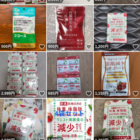
いいね！
いいね！
500
円
900
円
1,200
円
いいね！
いいね！
2,999
円
685
円
1,150
円