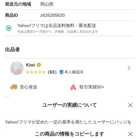
発送元の地域
岡山県
商品ID
z626285620
Yahoo!フリマは全品送料無料・匿名配送
代金は運営が一旦預かり、評価後、出品者に支払われます
出品者
Kiwi
（
63
）
本人確認済
安心発送
取引実績50+
ユーザーの実績について
価格の相談
商品への質問
商品への質問からの値下げ交渉、不適切なカテゴリ変更依頼は禁止です
Yahoo!フリマが定めた一定の基準を満たしたユーザーにバッジを
付与しています
この商品をみている人にオススメ
この商品の情報をコピーします
安心取引出品者