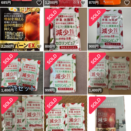
いいね！
いいね！
685
円
1,200
円
870
円
いいね！
2,200
円
800
円
900
円
1,400
円
999
円
1,400
円