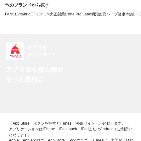
他のブランドから探す
FANCL
VitabridC
FUJIFILM
大正製薬
Esthe Pro Labo
明治薬品
ハーブ健康本舗
DH
・「App Store」ボタンを押すとiTunes （外部サイト）が起動します。
・アプリケーションはiPhone、iPod touch、iPadまたはAndroidでご利用い
ただけます。
・Apple、Appleのロゴ、App Store、iPodのロゴ、iTunesは、米国および他