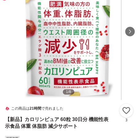
1
/
8
この商品は
21時間
で売れました
い
【新品】カロリンピュア 60粒 30日分 機能性表
3
示食品 体重 体脂肪 減少サポート