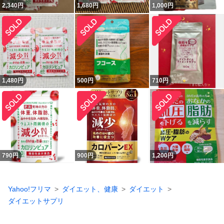
2,340
円
1,680
円
1,000
円
1,480
円
500
円
710
円
790
円
900
円
1,200
円
Yahoo!フリマ
ダイエット、健康
ダイエット
ダイエットサプリ