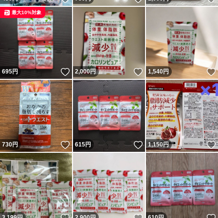
最大10%対象
いいね！
いいね！
695
円
2,000
円
1,540
円
いいね！
いいね！
730
円
615
円
1,150
円
いいね！
いいね！
3,199
円
2,900
円
610
円