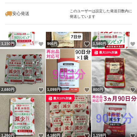
このユーザーは設定した発送日数内に
安心発送
発送しています
いいね！
いいね！
1,150
円
966
円
1,580
円
最大10%対象
いいね！
いいね！
2,680
円
1,099
円
800
円
最大10%対象
いいね！
いいね！
1,260
円
4,180
円
1,159
円