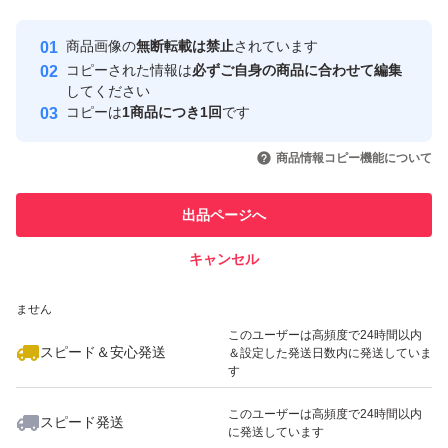
最大10%対象
最大10%対象
Yahoo!フリマの基準をクリアした安
安心取引出品者
商品画像の
無断転載は禁止
されています
心・安全なユーザーです
コピーされた情報は
必ずご自身の商品に合わせて編集
取引実績
してください
コピーは
1商品につき1回
です
このユーザーはYahoo!フリマの取
取引実績◯+
いいね！
いいね！
1,899
円
1,899
円
970
円
引を完了させた実績があります
商品情報コピー機能について
最大10%対象
最大10%対象
このユーザーは他フリマサービス
他フリマ実績◯+
出品ページへ
での取引実績があります
キャンセル
スピード&安心発送
いいね！
いいね！
1,899
※このバッジは実績に基づく表示であり、発送を保証しているものではあり
円
2,780
円
999
円
ません
最大10%対象
このユーザーは高頻度で24時間以内
スピード＆安心発送
＆設定した発送日数内に発送していま
す
このユーザーは高頻度で24時間以内
スピード発送
に発送しています
いいね！
いいね！
1,899
円
1,000
円
900
円