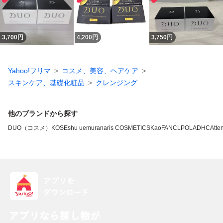
3,700
円
4,200
円
3,750
円
Yahoo!フリマ
コスメ、美容、ヘアケア
スキンケア、基礎化粧品
クレンジング
他のブランドから探す
DUO（コスメ）
KOSE
shu uemura
naris COSMETICS
Kao
FANCL
POLA
DHC
Atten