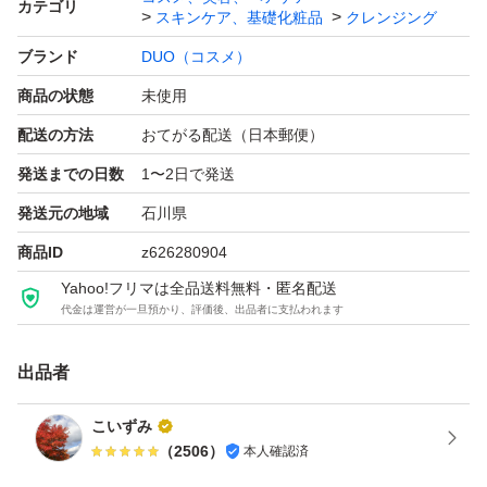
カテゴリ
スキンケア、基礎化粧品
クレンジング
・【肌に優しい無添加設計】パラベン、鉱物油、合成香
ブランド
DUO（コスメ）
料、合成着色料、アルコールは使用しておりません。思春
商品の状態
未使用
期から大人、メンズにも使えるユニセックスタイプで、シ
トラス精油の香り。
配送の方法
おてがる配送（日本郵便）
発送までの日数
1〜2日で発送
ブランド：DUO（コスメ）
発送元の地域
石川県
商品ID
z626280904
DUO ザ クレンジングバーム ブラックリペア 90g メイク
Yahoo!フリマは全品送料無料・匿名配送
落とし 毛穴の黒ずみが気になる方に
代金は運営が一旦預かり、評価後、出品者に支払われます
ブランド：ー
出品者
こいずみ
（
2506
）
本人確認済