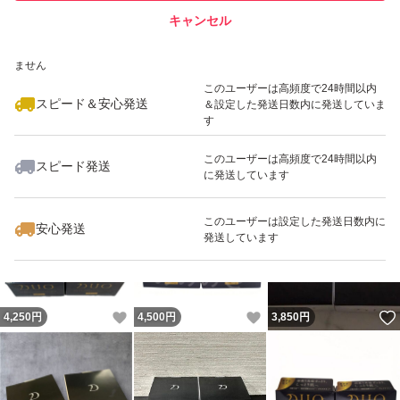
キャンセル
スピード&安心発送
いいね！
いいね！
6,900
※このバッジは実績に基づく表示であり、発送を保証しているものではあり
円
3,800
円
3,880
円
ません
このユーザーは高頻度で24時間以内
スピード＆安心発送
＆設定した発送日数内に発送していま
す
このユーザーは高頻度で24時間以内
スピード発送
に発送しています
いいね！
いいね！
4,300
円
4,599
円
4,500
円
このユーザーは設定した発送日数内に
安心発送
発送しています
いいね！
いいね！
4,250
円
4,500
円
3,850
円