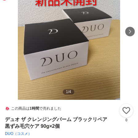
1
/
4
この商品は
1時間
で売れました
い
デュオ ザ クレンジングバーム ブラックリペア
0
黒ずみ毛穴ケア 90g×2個
DUO（コスメ）