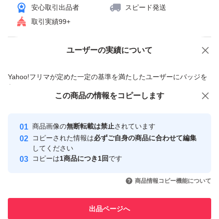
安心取引出品者
スピード発送
取引実績99+
ユーザーの実績について
価格の相談
商品への質問
商品への質問からの値下げ交渉、不適切なカテゴリ変更依頼は禁止です
Yahoo!フリマが定めた一定の基準を満たしたユーザーにバッジを
付与しています
この商品をみている人にオススメ
この商品の情報をコピーします
安心取引出品者
最大10%対象
最大10%対象
最大10%対象
Yahoo!フリマの基準をクリアした安
安心取引出品者
商品画像の
無断転載は禁止
されています
心・安全なユーザーです
コピーされた情報は
必ずご自身の商品に合わせて編集
取引実績
してください
コピーは
1商品につき1回
です
このユーザーはYahoo!フリマの取
取引実績◯+
いいね！
いいね！
3,750
円
6,900
円
4,200
円
引を完了させた実績があります
商品情報コピー機能について
最大10%対象
このユーザーは他フリマサービス
他フリマ実績◯+
出品ページへ
での取引実績があります