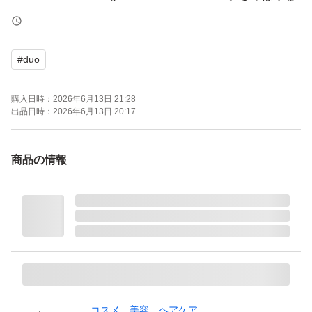
めらか肌に。毛穴の黒ずみ（や皮脂・ザラつき悩みに特化
したとろけるクレンジングバーム。
#
duo
・【1つで5役】クレンジング・洗顔フォーム・角質ケ
ア・マッサージケア・トリートメントの役割を果たしま
購入日時：
2026年6月13日 21:28
す。W洗顔や泡立て不要で、まつエクOKの化粧落とし。
出品日時：
2026年6月13日 20:17
・【2種の炭を配合】DUO独自の「ブラックパウダー」×
「活性炭」が毛穴に詰まった汚れと余分な皮脂や汚れをし
商品の情報
っかり吸着します。さらに、6種の発酵エキスが肌表面を
やさしくほぐし角栓や黒ずみを溶かして、浮かび上った汚
れをごっそり吸着！頑固な黒ずみを無理なく取り除き、ザ
ラつきも防ぎます。【美肌へトリートメント】さらに発酵
美容成分配合で、テカリを防いでなめらかな肌へ導きま
す。キメ引き締め、ハリケア、うるおい、ブライトケアな
どに。
コスメ、美容、ヘアケア