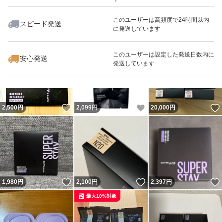
このユーザーは高頻度で24時間以内
スピード発送
に発送しています
いいね！
いいね！
4,000
円
2,200
円
2,050
円
最大10%対象
このユーザーは設定した発送日数内に
安心発送
発送しています
いいね！
いいね！
2,500
円
2,099
円
20,000
円
いいね！
いいね！
1,980
円
2,100
円
2,397
円
最大10%対象