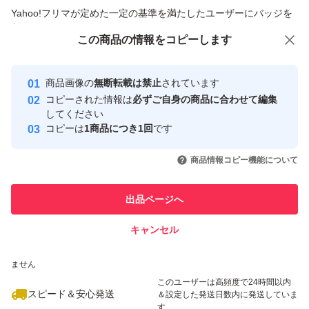
商品への質問からの値下げ交渉、不適切なカテゴリ変更依頼は禁止です
Yahoo!フリマが定めた一定の基準を満たしたユーザーにバッジを
付与しています
この商品をみている人にオススメ
この商品の情報をコピーします
安心取引出品者
最大10%対象
最大10%対象
Yahoo!フリマの基準をクリアした安
安心取引出品者
商品画像の
無断転載は禁止
されています
心・安全なユーザーです
コピーされた情報は
必ずご自身の商品に合わせて編集
取引実績
してください
コピーは
1商品につき1回
です
このユーザーはYahoo!フリマの取
取引実績◯+
いいね！
いいね！
2,099
円
1,900
円
3,300
円
引を完了させた実績があります
商品情報コピー機能について
このユーザーは他フリマサービス
他フリマ実績◯+
出品ページへ
での取引実績があります
キャンセル
スピード&安心発送
いいね！
いいね！
2,000
※このバッジは実績に基づく表示であり、発送を保証しているものではあり
円
4,800
円
4,200
円
ません
このユーザーは高頻度で24時間以内
スピード＆安心発送
＆設定した発送日数内に発送していま
す