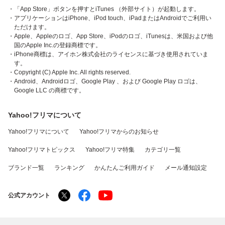
・「App Store」ボタンを押すとiTunes （外部サイト）が起動します。
・アプリケーションはiPhone、iPod touch、iPadまたはAndroidでご利用い
ただけます。
・Apple、Appleのロゴ、App Store、iPodのロゴ、iTunesは、米国および他
国のApple Inc.の登録商標です。
・iPhone商標は、アイホン株式会社のライセンスに基づき使用されていま
す。
・Copyright (C) Apple Inc. All rights reserved.
・Android、Androidロゴ、Google Play 、および Google Play ロゴは、
Google LLC の商標です。
Yahoo!フリマについて
Yahoo!フリマについて
Yahoo!フリマからのお知らせ
Yahoo!フリマトピックス
Yahoo!フリマ特集
カテゴリ一覧
ブランド一覧
ランキング
かんたんご利用ガイド
メール通知設定
公式アカウント