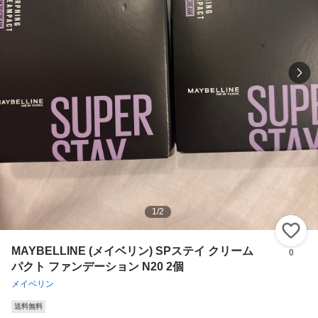
1
/
2
い
MAYBELLINE (メイベリン) SPステイ クリーム
0
パクト ファンデーション N20 2個
メイベリン
送料無料