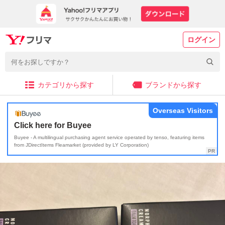
ログイン
カテゴリから探す
ブランドから探す
Overseas Visitors
Click here for Buyee
Buyee - A multilingual purchasing agent service operated by tenso, featuring items
from JDirectItems Fleamarket (provided by LY Corporation)