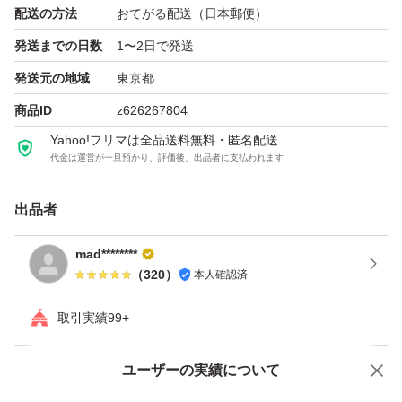
配送の方法
おてがる配送（日本郵便）
発送までの日数
1〜2日で発送
発送元の地域
東京都
商品ID
z626267804
Yahoo!フリマは全品送料無料・匿名配送
代金は運営が一旦預かり、評価後、出品者に支払われます
出品者
mad********
（
320
）
本人確認済
取引実績99+
ユーザーの実績について
価格の相談
商品への質問