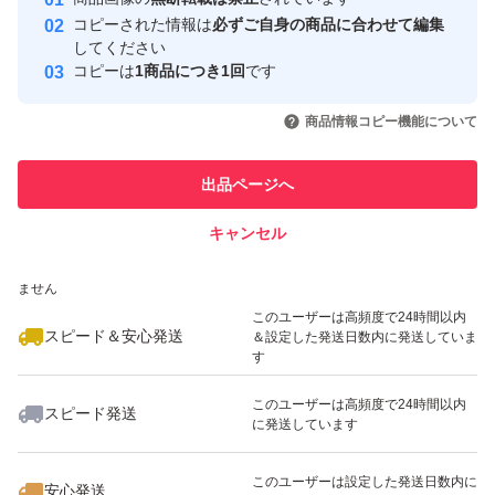
心・安全なユーザーです
コピーされた情報は
必ずご自身の商品に合わせて編集
取引実績
してください
コピーは
1商品につき1回
です
このユーザーはYahoo!フリマの取
取引実績◯+
いいね！
いいね！
4,600
円
9,100
円
9,100
円
引を完了させた実績があります
商品情報コピー機能について
このユーザーは他フリマサービス
他フリマ実績◯+
出品ページへ
での取引実績があります
キャンセル
スピード&安心発送
いいね！
いいね！
6,220
※このバッジは実績に基づく表示であり、発送を保証しているものではあり
円
9,280
円
6,916
円
ません
このユーザーは高頻度で24時間以内
スピード＆安心発送
＆設定した発送日数内に発送していま
す
このユーザーは高頻度で24時間以内
スピード発送
に発送しています
いいね！
いいね！
6,220
円
9,280
円
3,900
円
このユーザーは設定した発送日数内に
安心発送