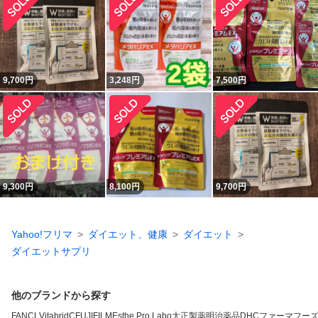
9,700
円
3,248
円
7,500
円
9,300
円
8,100
円
9,700
円
Yahoo!フリマ
ダイエット、健康
ダイエット
ダイエットサプリ
他のブランドから探す
FANCL
VitabridC
FUJIFILM
Esthe Pro Labo
大正製薬
明治薬品
DHC
ファーマフー