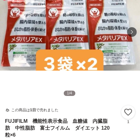
1
/
4
この商品は
1日
で売れました
い
FUJIFILM 機能性表示食品 血糖値 内臓脂
1
肪 中性脂肪 富士フイルム ダイエット 120
粒×6