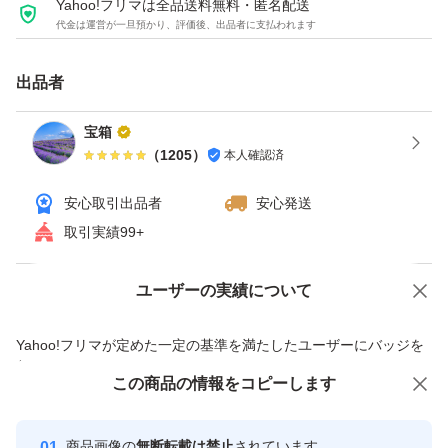
Yahoo!フリマは全品送料無料・匿名配送
代金は運営が一旦預かり、評価後、出品者に支払われます
出品者
宝箱
（
1205
）
本人確認済
安心取引出品者
安心発送
取引実績99+
ユーザーの実績について
価格の相談
商品への質問
商品への質問からの値下げ交渉、不適切なカテゴリ変更依頼は禁止です
Yahoo!フリマが定めた一定の基準を満たしたユーザーにバッジを
付与しています
この商品をみている人にオススメ
この商品の情報をコピーします
安心取引出品者
Yahoo!フリマの基準をクリアした安
安心取引出品者
商品画像の
無断転載は禁止
されています