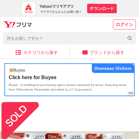
ログイン
カテゴリから探す
ブランドから探す
Overseas Visitors
Click here for Buyee
Buyee - A multilingual purchasing agent service operated by tenso, featuring items
from JDirectItems Fleamarket (provided by LY Corporation)