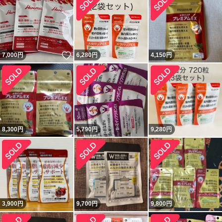
いいね！
7,000
円
6,280
円
4,150
円
8,300
円
5,790
円
9,280
円
3,900
円
9,700
円
9,800
円