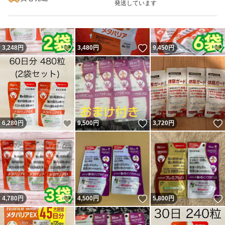
発送しています
いいね！
いいね！
3,248
円
3,480
円
9,450
円
いいね！
いいね！
6,280
円
9,500
円
3,720
円
いいね！
いいね！
4,780
円
4,500
円
5,800
円