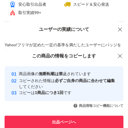
安心取引出品者
スピード＆安心発送
ブランド：任天堂 Nintendo Switch
取引実績99+
セット内容：本体のみ
パッケージ種類：通常版
ユーザーの実績について
価格の相談
商品への質問
色：ホワイト系
商品への質問からの値下げ交渉、不適切なカテゴリ変更依頼は禁止です
Nintendo Switch 有機ELモデル ネオンブルー ネオンレッ
Yahoo!フリマが定めた一定の基準を満たしたユーザーにバッジを
付与しています
この商品をみている人にオススメ
この商品の情報をコピーします
安心取引出品者
最大10%対象
最大10%対象
最大10%対象
Yahoo!フリマの基準をクリアした安
安心取引出品者
商品画像の
無断転載は禁止
されています
心・安全なユーザーです
コピーされた情報は
必ずご自身の商品に合わせて編集
取引実績
してください
コピーは
1商品につき1回
です
このユーザーはYahoo!フリマの取
取引実績◯+
いいね！
いいね！
28,000
円
27,000
円
29,999
円
引を完了させた実績があります
商品情報コピー機能について
最大10%対象
このユーザーは他フリマサービス
他フリマ実績◯+
出品ページへ
での取引実績があります