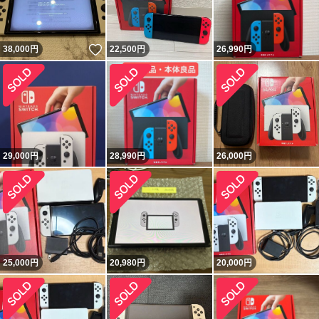
いいね！
38,000
円
22,500
円
26,990
円
29,000
円
28,990
円
26,000
円
25,000
円
20,980
円
20,000
円