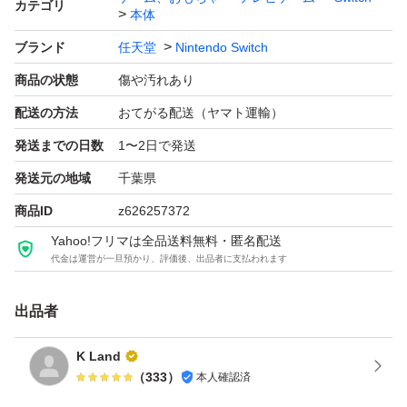
カテゴリ
本体
・配送中の事故等については、責任を負いかねますのでご
ブランド
任天堂
Nintendo Switch
了承ください。
商品の状態
傷や汚れあり
・商品到着後、動作確認を終えましたら、速やかに受領評
価をお願いいたします。
配送の方法
おてがる配送（ヤマト運輸）
・万が一、何かありましたら受け取り評価前にご相談くだ
発送までの日数
1〜2日で発送
さい。
発送元の地域
千葉県
商品ID
z626257372
宜しくお願いいたします。
Yahoo!フリマは全品送料無料・匿名配送
代金は運営が一旦預かり、評価後、出品者に支払われます
【古物商許可情報】
出品者
千葉県公安委員会
第441120001467号
K Land
（
333
）
本人確認済
Nintendo Switch 有機ELモデル ホワイト