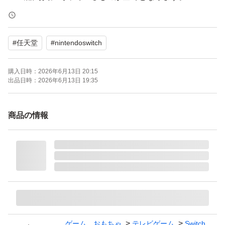
付属品の詳細につきましては、掲載画像をご確認くださ
い。
#
任天堂
#
nintendoswitch
【商品の状態】
購入日時：
2026年6月13日 20:15
・動作確認済み：Wi-Fi接続、ソフトの読み込み（スプラ
出品日時：
2026年6月13日 19:35
トゥーン2にて）確認
・初期化済み
商品の情報
・本体・液晶：使用に伴う細かなキズや汚れがあります。
中古品であることをご理解の上、ご検討ください。
・付属品：使用に伴うキズや汚れがございます。
・外箱：保管に伴うキズやや汚れがございます。
【注意事項】
・すり替え防止のため、シリアル番号を控えております。
ご購入後の返品・交換・キャンセルはご遠慮ください。
ゲーム、おもちゃ
テレビゲーム
Switch