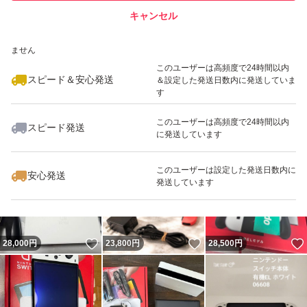
キャンセル
スピード&安心発送
いいね！
いいね！
29,500
※このバッジは実績に基づく表示であり、発送を保証しているものではあり
円
27,000
円
27,990
円
ません
このユーザーは高頻度で24時間以内
スピード＆安心発送
＆設定した発送日数内に発送していま
す
このユーザーは高頻度で24時間以内
スピード発送
に発送しています
いいね！
いいね！
31,500
円
30,000
円
34,000
円
最大10%対象
このユーザーは設定した発送日数内に
安心発送
発送しています
いいね！
いいね！
28,000
円
23,800
円
28,500
円