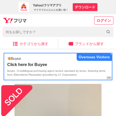
ログイン
カテゴリから探す
ブランドから探す
Overseas Visitors
Click here for Buyee
Buyee - A multilingual purchasing agent service operated by tenso, featuring items
from JDirectItems Fleamarket (provided by LY Corporation)