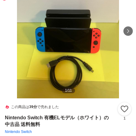
1
/
11
この商品は
39分
で売れました
い
Nintendo Switch 有機ELモデル（ホワイト）の
1
中古品 送料無料
Nintendo Switch