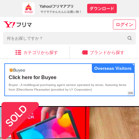
ログイン
カテゴリから探す
ブランドから探す
Overseas Visitors
Click here for Buyee
Buyee - A multilingual purchasing agent service operated by tenso, featuring items
from JDirectItems Fleamarket (provided by LY Corporation)