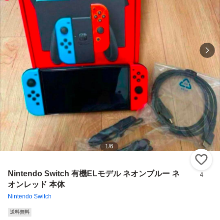
1
/
6
い
Nintendo Switch 有機ELモデル ネオンブルー ネ
4
オンレッド 本体
Nintendo Switch
送料無料