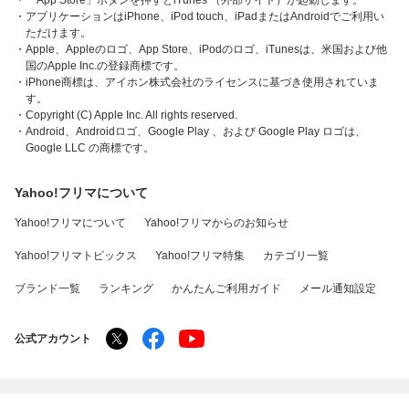
・「App Store」ボタンを押すとiTunes （外部サイト）が起動します。
・アプリケーションはiPhone、iPod touch、iPadまたはAndroidでご利用い
ただけます。
・Apple、Appleのロゴ、App Store、iPodのロゴ、iTunesは、米国および他
国のApple Inc.の登録商標です。
・iPhone商標は、アイホン株式会社のライセンスに基づき使用されていま
す。
・Copyright (C) Apple Inc. All rights reserved.
・Android、Androidロゴ、Google Play 、および Google Play ロゴは、
Google LLC の商標です。
Yahoo!フリマについて
Yahoo!フリマについて
Yahoo!フリマからのお知らせ
Yahoo!フリマトピックス
Yahoo!フリマ特集
カテゴリ一覧
ブランド一覧
ランキング
かんたんご利用ガイド
メール通知設定
公式アカウント