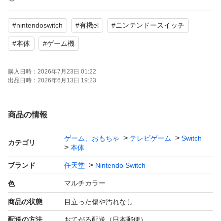
箱無し発送になります。
#
nintendoswitch
#
有機el
#
ニンテンドースイッチ
箱はつきません。
#
本体
#
ゲーム機
ご検討よろしくお願いいたします。
購入日時：
2026年7月23日 01:22
出品日時：
2026年6月13日 19:23
商品の情報
ゲーム、おもちゃ
テレビゲーム
Switch
カテゴリ
本体
ブランド
任天堂
Nintendo Switch
マルチカラー
色
商品の状態
目立った傷や汚れなし
配送の方法
おてがる配送（日本郵便）