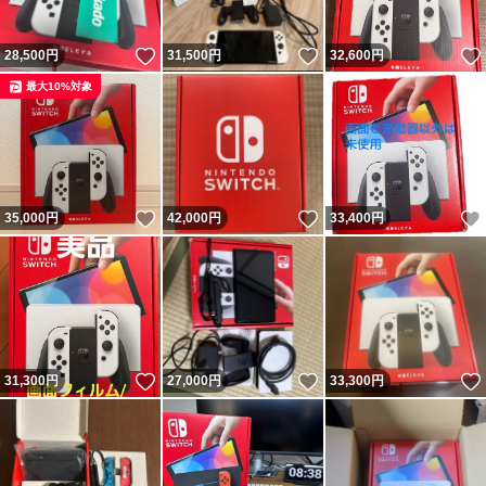
いいね！
いいね！
28,500
円
31,500
円
32,600
円
最大10%対象
いいね！
いいね！
35,000
円
42,000
円
33,400
円
いいね！
いいね！
31,300
円
27,000
円
33,300
円