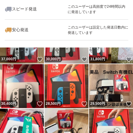
このユーザーは高頻度で24時間以内
スピード発送
に発送しています
いいね！
いいね！
31,000
円
36,900
円
30,000
円
このユーザーは設定した発送日数内に
安心発送
発送しています
いいね！
いいね！
37,000
円
30,000
円
31,800
円
いいね！
いいね！
30,400
円
28,500
円
29,500
円