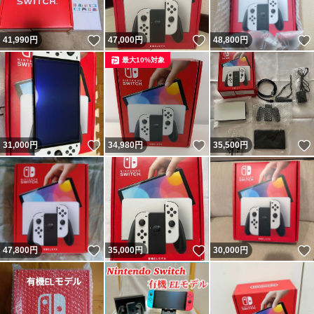
いいね！
いいね！
41,990
円
47,000
円
48,800
円
最大10%対象
いいね！
いいね！
31,000
円
34,980
円
35,500
円
いいね！
いいね！
47,800
円
35,000
円
30,000
円