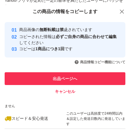
Yahoo!フリマが定めた一定の基準を満たしたユーザーにバッジを
付与しています
この商品をみている人にオススメ
この商品の情報をコピーします
安心取引出品者
最大10%対象
最大10%対象
Yahoo!フリマの基準をクリアした安
安心取引出品者
商品画像の
無断転載は禁止
されています
心・安全なユーザーです
コピーされた情報は
必ずご自身の商品に合わせて編集
取引実績
してください
コピーは
1商品につき1回
です
このユーザーはYahoo!フリマの取
取引実績◯+
いいね！
いいね！
29,000
円
29,000
円
28,200
円
引を完了させた実績があります
商品情報コピー機能について
このユーザーは他フリマサービス
他フリマ実績◯+
出品ページへ
での取引実績があります
キャンセル
スピード&安心発送
いいね！
いいね！
45,000
※このバッジは実績に基づく表示であり、発送を保証しているものではあり
円
47,300
円
34,000
円
ません
このユーザーは高頻度で24時間以内
スピード＆安心発送
＆設定した発送日数内に発送していま
す