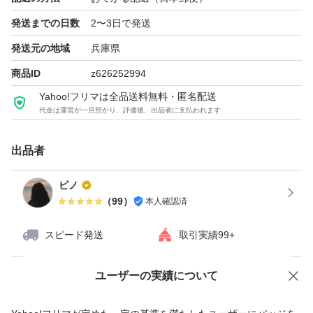
発送までの日数
2〜3日で発送
発送元の地域
兵庫県
商品ID
z626252994
Yahoo!フリマは全品送料無料・匿名配送
代金は運営が一旦預かり、評価後、出品者に支払われます
出品者
ピノ
（
99
）
本人確認済
スピード発送
取引実績99+
ユーザーの実績について
価格の相談
商品への質問
商品への質問からの値下げ交渉、不適切なカテゴリ変更依頼は禁止です