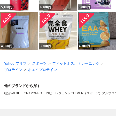
5,180
円
4,100
円
5,000
円
4,300
円
3,700
円
4,300
円
Yahoo!フリマ
スポーツ
フィットネス、トレーニング
プロテイン
ホエイプロテイン
他のブランドから探す
明治
VALX
ULTORA
MYPROTEIN
ビーレジェンド
CLEVER（スポーツ）
アルプロ