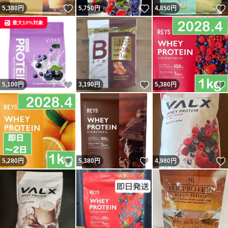
いいね！
いいね！
5,380
円
5,750
円
4,850
円
最大10%対象
いいね！
いいね！
5,100
円
3,190
円
5,380
円
いいね！
いいね！
5,280
円
5,380
円
4,980
円