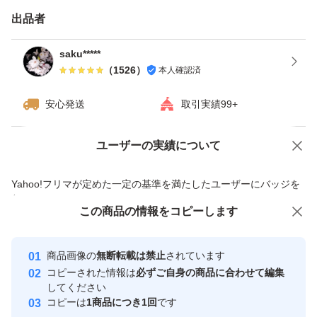
出品者
saku*****
（
1526
）
本人確認済
安心発送
取引実績99+
ユーザーの実績について
価格の相談
商品への質問
商品への質問からの値下げ交渉、不適切なカテゴリ変更依頼は禁止です
Yahoo!フリマが定めた一定の基準を満たしたユーザーにバッジを
付与しています
この商品をみている人にオススメ
この商品の情報をコピーします
安心取引出品者
Yahoo!フリマの基準をクリアした安
安心取引出品者
商品画像の
無断転載は禁止
されています
心・安全なユーザーです
コピーされた情報は
必ずご自身の商品に合わせて編集
取引実績
してください
コピーは
1商品につき1回
です
このユーザーはYahoo!フリマの取