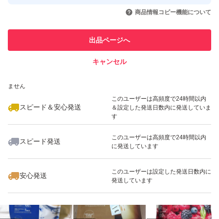
取引実績◯+
いいね！
いいね！
5,400
円
5,200
円
5,380
円
引を完了させた実績があります
商品情報コピー機能について
このユーザーは他フリマサービス
他フリマ実績◯+
出品ページへ
での取引実績があります
キャンセル
スピード&安心発送
いいね！
いいね！
7,888
※このバッジは実績に基づく表示であり、発送を保証しているものではあり
円
5,000
円
5,208
円
ません
このユーザーは高頻度で24時間以内
スピード＆安心発送
＆設定した発送日数内に発送していま
す
このユーザーは高頻度で24時間以内
スピード発送
に発送しています
いいね！
いいね！
4,950
円
4,800
円
4,350
円
このユーザーは設定した発送日数内に
安心発送
発送しています