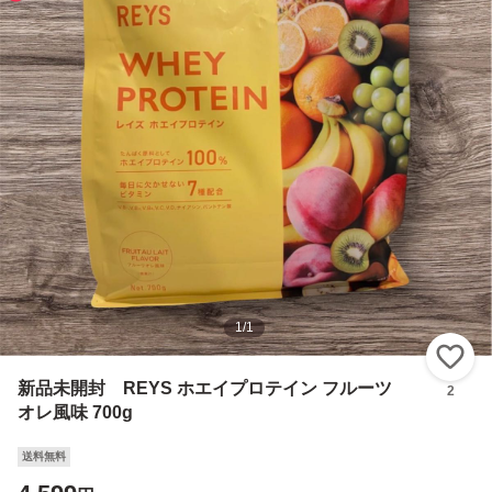
1
/
1
い
新品未開封 REYS ホエイプロテイン フルーツ
2
オレ風味 700g
送料無料