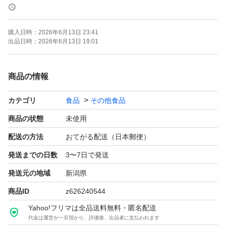
・開封時の粉漏れにご注意ください
・再出品やクーポン等の相談は質問からどうぞ
購入日時：
2026年6月13日 23:41
出品日時：
2026年6月13日 19:01
【商品情報】
ブランド：OgarMade（オーガーメイド）
商品の情報
商 品 ：ソイプロテイン
カテゴリ
食品
その他食品
容 量 ：1kg
賞味期限：2028.03
商品の状態
未使用
スプーン：付属（袋内）
配送の方法
おてがる配送（日本郵便）
発送までの日数
3〜7日で発送
発送元の地域
新潟県
商品ID
z626240544
Yahoo!フリマは全品送料無料・匿名配送
代金は運営が一旦預かり、評価後、出品者に支払われます