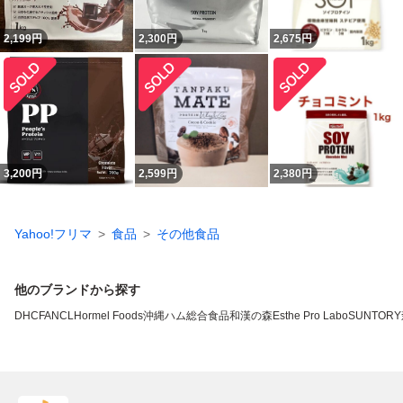
2,199
円
2,300
円
2,675
円
3,200
円
2,599
円
2,380
円
Yahoo!フリマ
食品
その他食品
他のブランドから探す
DHC
FANCL
Hormel Foods
沖縄ハム総合食品
和漢の森
Esthe Pro Labo
SUNTORY