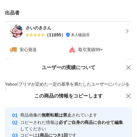
出品者
さいのきさん
（
11095
）
本人確認済
安心発送
取引実績99+
ユーザーの実績について
価格の相談
商品への質問
商品への質問からの値下げ交渉、不適切なカテゴリ変更依頼は禁止です
Yahoo!フリマが定めた一定の基準を満たしたユーザーにバッジを
付与しています
この商品をみている人にオススメ
この商品の情報をコピーします
安心取引出品者
最大10%対象
Yahoo!フリマの基準をクリアした安
安心取引出品者
商品画像の
無断転載は禁止
されています
心・安全なユーザーです
コピーされた情報は
必ずご自身の商品に合わせて編集
取引実績
してください
コピーは
1商品につき1回
です