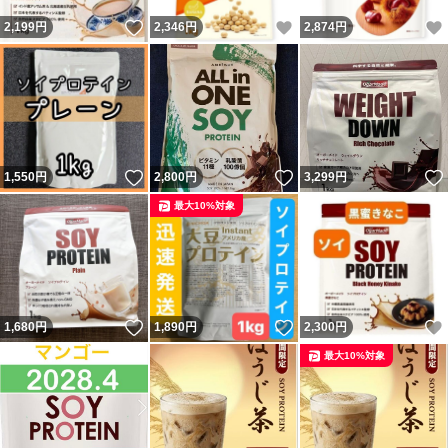
いいね！
いいね！
2,199
円
2,346
円
2,874
円
いいね！
いいね！
1,550
円
2,800
円
3,299
円
最大10%対象
いいね！
いいね！
1,680
円
1,890
円
2,300
円
最大10%対象