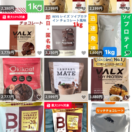
いいね！
いいね！
2,380
円
2,199
円
2,199
円
最大10%対象
いいね！
いいね！
3,779
円
3,150
円
1,600
円
いいね！
いいね！
2,777
円
2,599
円
3,880
円
最大10%対象