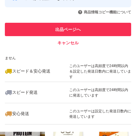
このユーザーはYahoo!フリマの取
取引実績◯+
いいね！
いいね！
2,199
円
2,250
円
1,599
円
引を完了させた実績があります
商品情報コピー機能について
最大10%対象
このユーザーは他フリマサービス
他フリマ実績◯+
出品ページへ
での取引実績があります
キャンセル
スピード&安心発送
いいね！
いいね！
2,675
※このバッジは実績に基づく表示であり、発送を保証しているものではあり
円
2,199
円
2,250
円
ません
最大10%対象
このユーザーは高頻度で24時間以内
スピード＆安心発送
＆設定した発送日数内に発送していま
す
このユーザーは高頻度で24時間以内
スピード発送
に発送しています
いいね！
いいね！
2,199
円
1,799
円
2,880
円
最大10%対象
最大10%対象
このユーザーは設定した発送日数内に
安心発送
発送しています