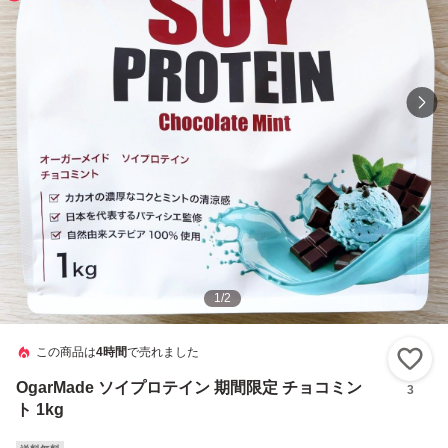
1
/
2
この商品は
4時間
で売れました
い
OgarMade ソイプロテイン 期間限定 チョコミン
3
ト 1kg