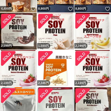
いいね！
いいね！
4,400
円
8,900
円
8,800
円
2,199
円
1,599
円
2,199
円
2,199
円
2,346
円
2,199
円