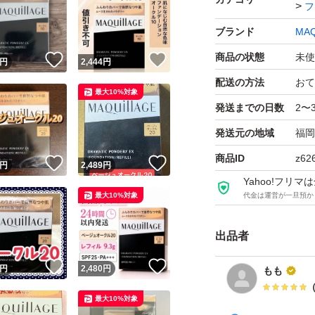
フ
ブランド
MAQ
商品の状態
未使
！
いいね！
いいね！
円
2,444
円
配送の方法
おて
最大10%対象
発送までの日数
2〜
発送元の地域
福岡
商品ID
z62
！
いいね！
いいね！
円
2,489
円
Yahoo!フリ
最大10%対象
代金は運営が一旦預か
出品者
！
いいね！
いいね！
円
2,480
円
もも
最大10%対象