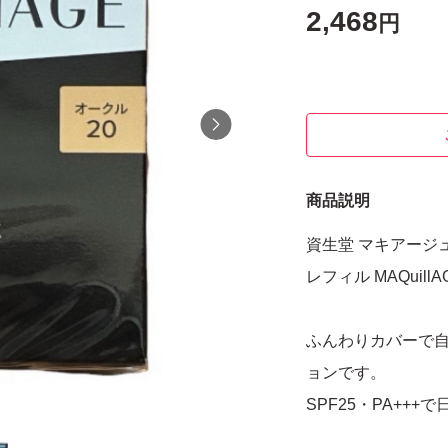
2,468
円
商品説明
資生堂 マキアージュ
レフィル MAQuillA
ふんわりカバーで
ョンです。
SPF25・PA++