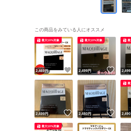
この商品をみている人にオススメ
最大10%対象
最大10%対象
最
いいね！
いいね
2,469
円
2,499
円
2,499
最
いいね！
いいね
2,499
円
2,480
円
2,490
最大10%対象