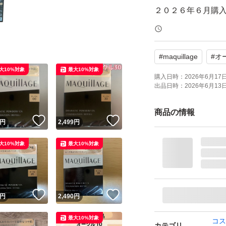
２０２６年６月購
【お値下不可】
#
maquillage
#
オ
【ブランド】MAQuil
大10%対象
最大10%対象
【商品名】ドラマテ
購入日時：
2026年6月17日 
出品日時：
2026年6月13日 
【カラー】オークル
【タイプ】レフィ
商品の情報
！
いいね！
いいね！
円
2,499
円
【状態】新品未開
大10%対象
最大10%対象
マキアージュ ドラマ
ブランド：MAQuill
！
いいね！
いいね！
円
2,490
円
最大10%対象
コス
カテゴリ