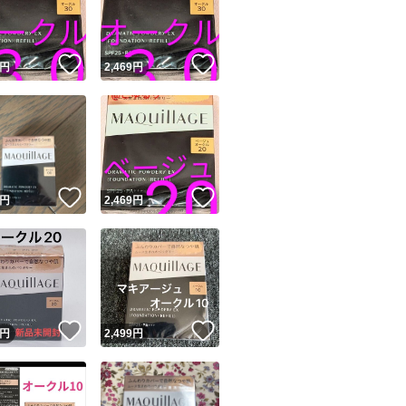
商品情報コピー機
リマ実績◯+
このユーザーは他フリマサービスでの取引実績があります
！
いいね！
いいね！
円
2,469
円
出品ページへ
&安心発送
キャンセル
ジは実績に基づく表示であり、発送を保証しているものではありません
このユーザーは高頻度で24時間以内＆設定した発送日数内に
ード＆安心発送
ます
！
いいね！
いいね！
円
2,469
円
ード発送
このユーザーは高頻度で24時間以内に発送しています
発送
このユーザーは設定した発送日数内に発送しています
！
いいね！
いいね！
円
2,499
円