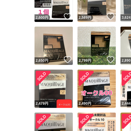
いいね！
いいね
2,600
円
2,589
円
3,624
いいね！
いいね
2,650
円
2,799
円
2,890
2,479
円
2,490
円
2,444