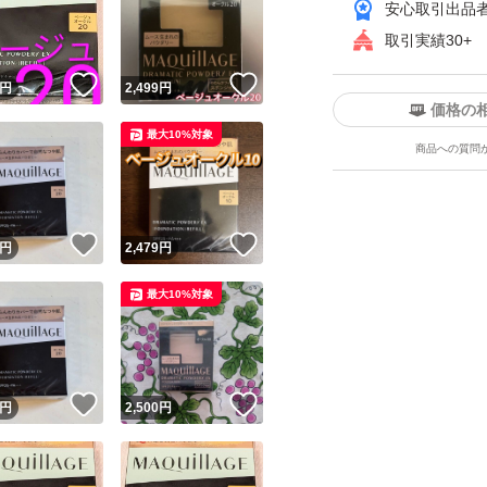
安心取引出品
取引実績30+
！
いいね！
いいね！
円
2,499
円
価格の
最大10%対象
商品への質問
ユーザーの実績について
！
いいね！
いいね！
円
2,479
円
o!フリマが定めた一定の基準を満たしたユーザーにバッジを付与しています
最大10%対象
出品者
この商品の情報をコピーします
取引出品者
Yahoo!フリマの基準をクリアした安心・安全なユーザーです
！
いいね！
いいね！
商品画像の
無断転載は禁止
されています
円
2,500
円
コピーされた情報は
必ずご自身の商品に合わせて編集
してください
コピーは
1商品につき1回
です
実績◯+
このユーザーはYahoo!フリマの取引を完了させた実績があり