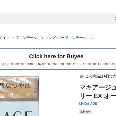
メイク
ファンデーション
パウダーファンデーション
Click here for Buyee
ing agent service operated by tenso, featuring items from JDirectItems Fleamarket 
この商品は
4日
で
マキアージ
リー EX オ
MAQuillAGE
送料無料