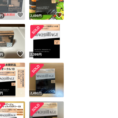
！
いいね！
いいね！
円
2,499
円
！
いいね！
円
2,399
円
円
2,490
円