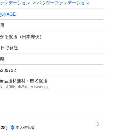
ァンデーション
パウダーファンデーション
uillAGE
用
がる配送（日本郵便）
3日で発送
県
6239732
マは全品送料無料・匿名配送
り、評価後、出品者に支払われます
（
28
）
本人確認済