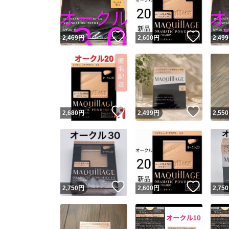
他フ
いいね！
いいね
2,469
円
2,600
円
2,499
スピード
※このバッ
スピ
いいね！
いいね
2,680
円
2,499
円
2,550
スピ
安心
いいね！
いいね
2,750
円
2,600
円
2,750