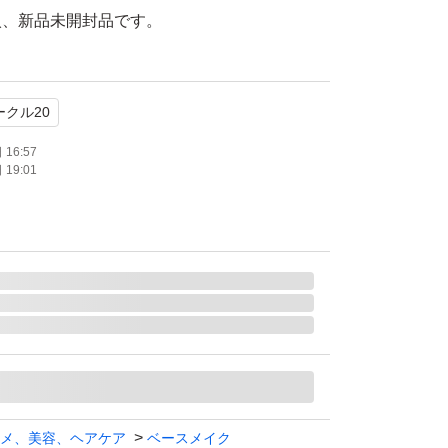
入、新品未開封品です。
ークル20
lAGE
ィックパウダリー EX
16:57
19:01
20
ル
封
ティックパウダリー EX オークル20 レフィル
AGE
メ、美容、ヘアケア
ベースメイク