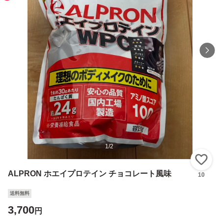
1
/
2
い
ALPRON ホエイプロテイン チョコレート風味
10
送料無料
3,700
円