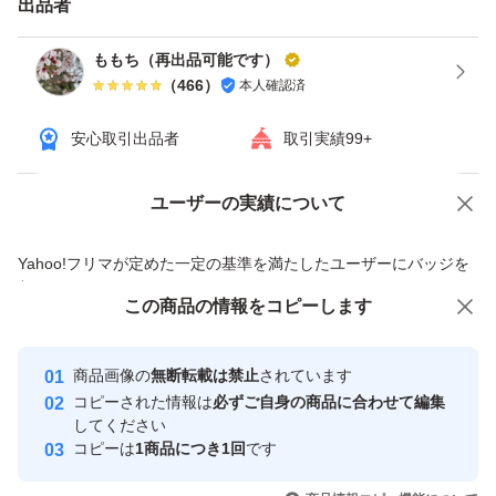
出品者
ももち（再出品可能です）
（
466
）
本人確認済
安心取引出品者
取引実績99+
ユーザーの実績について
価格の相談
商品への質問
商品への質問からの値下げ交渉、不適切なカテゴリ変更依頼は禁止です
Yahoo!フリマが定めた一定の基準を満たしたユーザーにバッジを
付与しています
この商品をみている人にオススメ
この商品の情報をコピーします
安心取引出品者
最大10%対象
Yahoo!フリマの基準をクリアした安
安心取引出品者
商品画像の
無断転載は禁止
されています
心・安全なユーザーです
コピーされた情報は
必ずご自身の商品に合わせて編集
取引実績
してください
コピーは
1商品につき1回
です
このユーザーはYahoo!フリマの取
取引実績◯+
いいね！
いいね！
3,580
円
3,800
円
3,580
円
引を完了させた実績があります