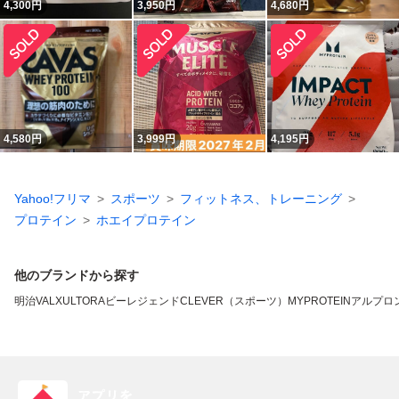
4,300
円
3,950
円
4,680
円
4,580
円
3,999
円
4,195
円
Yahoo!フリマ
スポーツ
フィットネス、トレーニング
プロテイン
ホエイプロテイン
他のブランドから探す
明治
VALX
ULTORA
ビーレジェンド
CLEVER（スポーツ）
MYPROTEIN
アルプロ