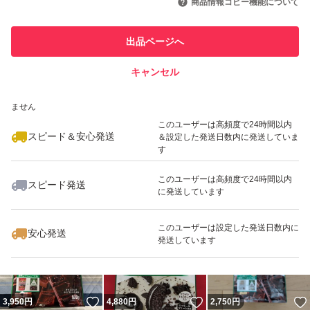
商品情報コピー機能について
このユーザーは他フリマサービス
他フリマ実績◯+
出品ページへ
での取引実績があります
キャンセル
スピード&安心発送
いいね！
いいね！
3,580
※このバッジは実績に基づく表示であり、発送を保証しているものではあり
円
3,999
円
4,040
円
ません
最大10%対象
最大10%対象
このユーザーは高頻度で24時間以内
スピード＆安心発送
＆設定した発送日数内に発送していま
す
このユーザーは高頻度で24時間以内
スピード発送
に発送しています
いいね！
いいね！
4,630
円
3,500
円
3,950
円
このユーザーは設定した発送日数内に
安心発送
発送しています
いいね！
いいね！
3,950
円
4,880
円
2,750
円