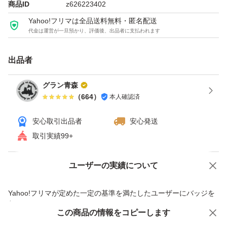
商品ID
z626223402
【内量量】 500g
Yahoo!フリマは全品送料無料・匿名配送
【賞味期限】 常温3ヶ月間
代金は運営が一旦預かり、評価後、出品者に支払われます
冷蔵6ヶ月間
【保存方法】 直射日光を避け温度の低い所で
出品者
保管お願い致します。
グラン青森
（
664
）
本人確認済
本商品はネコポス発送ポスト投函となります。
安心取引出品者
安心発送
取引実績99+
宜しくお願い致します。(^^)
ユーザーの実績について
価格の相談
商品への質問
商品への質問からの値下げ交渉、不適切なカテゴリ変更依頼は禁止です
Yahoo!フリマが定めた一定の基準を満たしたユーザーにバッジを
付与しています
この商品をみている人にオススメ
この商品の情報をコピーします
安心取引出品者