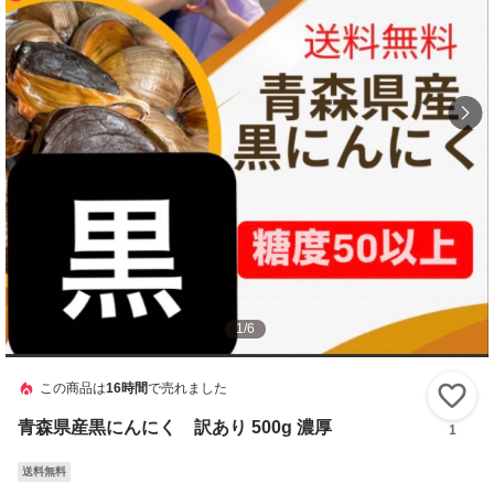
1
/
6
この商品は
16時間
で売れました
い
青森県産黒にんにく 訳あり 500g 濃厚
1
送料無料