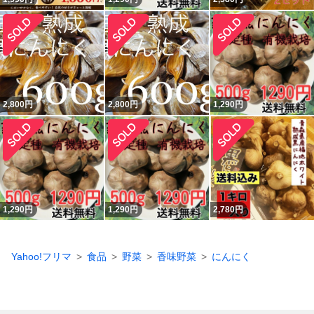
2,800
円
2,800
円
1,290
円
1,290
円
1,290
円
2,780
円
Yahoo!フリマ
食品
野菜
香味野菜
にんにく