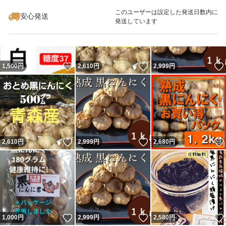
最大10%対象
このユーザーは設定した発送日数内に
安心発送
発送しています
いいね！
いいね！
1,500
円
2,610
円
2,999
円
いいね！
いいね！
2,610
円
2,999
円
2,680
円
いいね！
いいね！
1,000
円
2,999
円
2,580
円