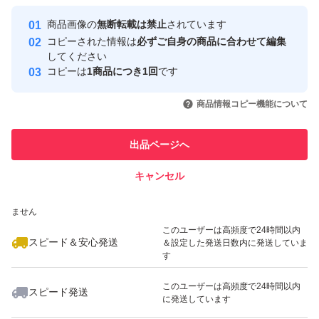
最大10%対象
最大10%対象
最大10%対象
Yahoo!フリマの基準をクリアした安
安心取引出品者
商品画像の
無断転載は禁止
されています
心・安全なユーザーです
コピーされた情報は
必ずご自身の商品に合わせて編集
取引実績
してください
コピーは
1商品につき1回
です
このユーザーはYahoo!フリマの取
取引実績◯+
いいね！
いいね！
2,290
円
4,480
円
1,090
円
引を完了させた実績があります
商品情報コピー機能について
最大10%対象
このユーザーは他フリマサービス
他フリマ実績◯+
出品ページへ
での取引実績があります
キャンセル
スピード&安心発送
いいね！
いいね！
4,480
※このバッジは実績に基づく表示であり、発送を保証しているものではあり
円
1,290
円
4,480
円
ません
最大10%対象
最大10%対象
最大10%対象
このユーザーは高頻度で24時間以内
スピード＆安心発送
＆設定した発送日数内に発送していま
す
このユーザーは高頻度で24時間以内
スピード発送
に発送しています
いいね！
いいね！
2,780
円
2,999
円
2,580
円