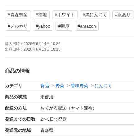
密閉熟成発酵し完成しました。少し硬めで激甘に仕上がっ
#
青森県産
#
福地
#
ホワイト
#
黒にんにく
#
訳あり
ております。【糖度50以上】
#
メルカリ
#
yahoo
#
濃厚
#
amazon
水分無調整、無着色、無香料で、皮がめくれた、
購入日時：
2026年6月14日 10:26
小さい、双子等が混じった訳あり品です。
出品日時：
2026年6月13日 18:25
5月20日完成した黒ニンニクで冷所等に保管して頂ければ
商品の情報
更に熟成が増して甘くなります。
カテゴリ
食品
野菜
香味野菜
にんにく
梱包はジップ付袋で脱酸素剤入りで梱包します。
商品の状態
未使用
配送の方法
おてがる配送（ヤマト運輸）
【名称】 青森県産 黒ニンニク
発送までの日数
2〜3日で発送
【原料原産地名】青森県産 福地ホワイト
発送元の地域
青森県
【加工場所】 青森県 五戸町