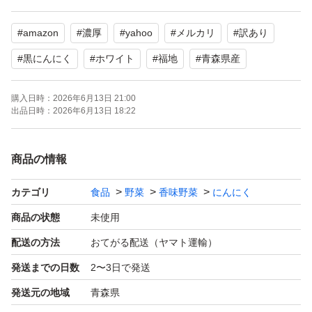
密閉熟成発酵し完成しました。少し硬めで激甘に仕上がっ
#
amazon
#
濃厚
#
yahoo
#
メルカリ
#
訳あり
ております。【糖度50以上】
#
黒にんにく
#
ホワイト
#
福地
#
青森県産
水分無調整、無着色、無香料で、皮がめくれた、
購入日時：
2026年6月13日 21:00
小さい、双子等が混じった訳あり品です。
出品日時：
2026年6月13日 18:22
5月20日完成した黒ニンニクで冷所等に保管して頂ければ
商品の情報
更に熟成が増して甘くなります。
カテゴリ
食品
野菜
香味野菜
にんにく
梱包はジップ付袋で脱酸素剤入りで梱包します。
商品の状態
未使用
配送の方法
おてがる配送（ヤマト運輸）
【名称】 青森県産 黒ニンニク
発送までの日数
2〜3日で発送
【原料原産地名】青森県産 福地ホワイト
発送元の地域
青森県
【加工場所】 青森県 五戸町