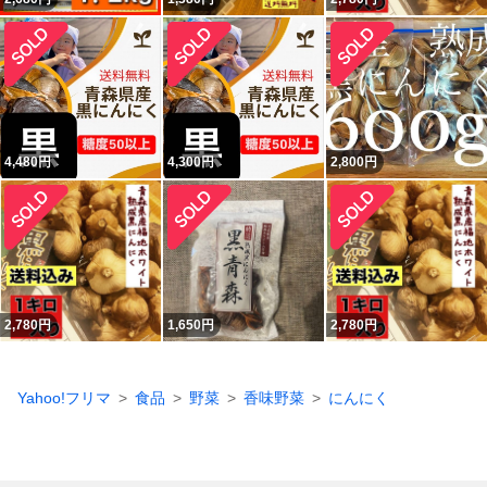
4,480
円
4,300
円
2,800
円
2,780
円
1,650
円
2,780
円
Yahoo!フリマ
食品
野菜
香味野菜
にんにく