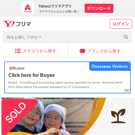
ログイン
カテゴリから探す
ブランドから探す
Overseas Visitors
Click here for Buyee
Buyee - A multilingual purchasing agent service operated by tenso, featuring items
from JDirectItems Fleamarket (provided by LY Corporation)