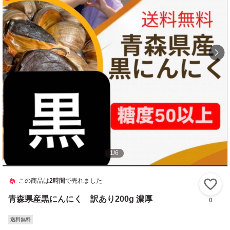
1
/
6
この商品は
2時間
で売れました
い
青森県産黒にんにく 訳あり200g 濃厚
0
送料無料