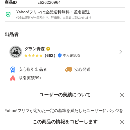
商品ID
z626220964
【内量量】 200g
Yahoo!フリマは全品送料無料・匿名配送
【賞味期限】 常温10ヶ月間
代金は運営が一旦預かり、評価後、出品者に支払われます
冷蔵12ヶ月間
【保存方法】 直射日光を避け温度の低い所で
出品者
保管お願い致します。
グラン青森
（
662
）
本人確認済
本商品はネコポス発送ポスト投函となります。
安心取引出品者
安心発送
取引実績99+
宜しくお願い致します。(^^)
ユーザーの実績について
価格の相談
商品への質問
商品への質問からの値下げ交渉、不適切なカテゴリ変更依頼は禁止です
Yahoo!フリマが定めた一定の基準を満たしたユーザーにバッジを
付与しています
この商品をみている人にオススメ
この商品の情報をコピーします
安心取引出品者