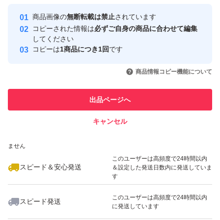
最大10%対象
Yahoo!フリマの基準をクリアした安
安心取引出品者
商品画像の
無断転載は禁止
されています
心・安全なユーザーです
コピーされた情報は
必ずご自身の商品に合わせて編集
取引実績
してください
コピーは
1商品につき1回
です
このユーザーはYahoo!フリマの取
取引実績◯+
いいね！
いいね！
2,290
円
1,090
円
4,480
円
引を完了させた実績があります
商品情報コピー機能について
最大10%対象
最大10%対象
このユーザーは他フリマサービス
他フリマ実績◯+
出品ページへ
での取引実績があります
キャンセル
スピード&安心発送
いいね！
いいね！
1,290
※このバッジは実績に基づく表示であり、発送を保証しているものではあり
円
558
円
1,100
円
ません
このユーザーは高頻度で24時間以内
スピード＆安心発送
＆設定した発送日数内に発送していま
す
このユーザーは高頻度で24時間以内
スピード発送
に発送しています
いいね！
いいね！
1,000
円
1,000
円
1,000
円