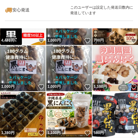
このユーザーは設定した発送日数内に
安心発送
発送しています
いいね！
いいね！
4,480
円
1,000
円
700
円
いいね！
いいね！
1,000
円
1,000
円
1,100
円
いいね！
いいね！
1,380
円
1,100
円
580
円