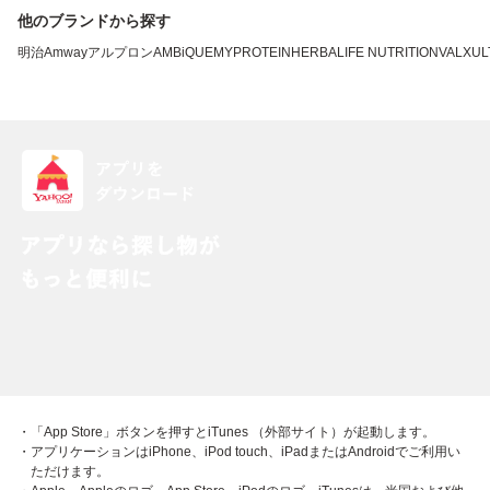
他のブランドから探す
明治
Amway
アルプロン
AMBiQUE
MYPROTEIN
HERBALIFE NUTRITION
VALX
UL
・「App Store」ボタンを押すとiTunes （外部サイト）が起動します。
・アプリケーションはiPhone、iPod touch、iPadまたはAndroidでご利用い
ただけます。