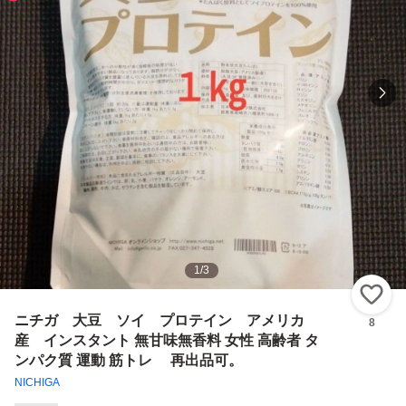
1
/
3
い
ニチガ 大豆 ソイ プロテイン アメリカ
8
産 インスタント 無甘味無香料 女性 高齢者 タ
ンパク質 運動 筋トレ 再出品可。
NICHIGA