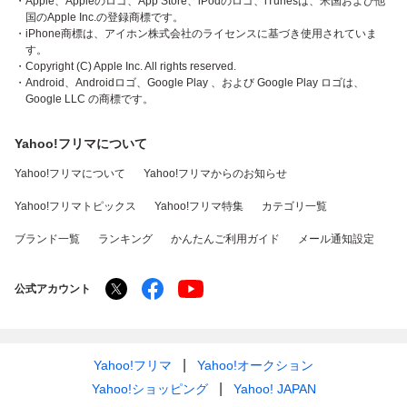
・Apple、Appleのロゴ、App Store、iPodのロゴ、iTunesは、米国および他
国のApple Inc.の登録商標です。
・iPhone商標は、アイホン株式会社のライセンスに基づき使用されていま
す。
・Copyright (C) Apple Inc. All rights reserved.
・Android、Androidロゴ、Google Play 、および Google Play ロゴは、
Google LLC の商標です。
Yahoo!フリマについて
Yahoo!フリマについて
Yahoo!フリマからのお知らせ
Yahoo!フリマトピックス
Yahoo!フリマ特集
カテゴリ一覧
ブランド一覧
ランキング
かんたんご利用ガイド
メール通知設定
公式アカウント
Yahoo!フリマ
Yahoo!オークション
Yahoo!ショッピング
Yahoo! JAPAN