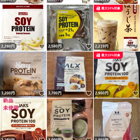
最大10%対象
いいね！
いいね！
2,280
円
2,580
円
2,219
円
最大10%対象
いいね！
いいね！
3,200
円
3,700
円
2,900
円