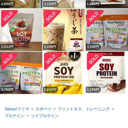
2,000
円
3,150
円
1,680
円
2,033
円
2,199
円
3,599
円
3,700
円
2,650
円
2,280
円
Yahoo!フリマ
スポーツ
フィットネス、トレーニング
プロテイン
ソイプロテイン