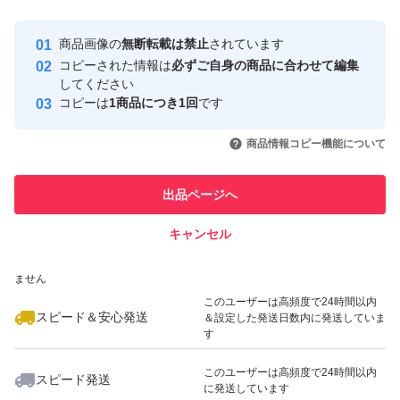
最大10%対象
最大10%対象
最大10%対象
Yahoo!フリマの基準をクリアした安
安心取引出品者
商品画像の
無断転載は禁止
されています
心・安全なユーザーです
コピーされた情報は
必ずご自身の商品に合わせて編集
取引実績
してください
コピーは
1商品につき1回
です
このユーザーはYahoo!フリマの取
取引実績◯+
いいね！
いいね！
2,000
円
2,000
円
2,000
円
引を完了させた実績があります
商品情報コピー機能について
最大10%対象
最大10%対象
最大10%対象
このユーザーは他フリマサービス
他フリマ実績◯+
出品ページへ
での取引実績があります
キャンセル
スピード&安心発送
いいね！
いいね！
2,000
※このバッジは実績に基づく表示であり、発送を保証しているものではあり
円
2,000
円
2,880
円
ません
最大10%対象
このユーザーは高頻度で24時間以内
スピード＆安心発送
＆設定した発送日数内に発送していま
す
このユーザーは高頻度で24時間以内
スピード発送
に発送しています
いいね！
いいね！
1,680
円
3,290
円
1,780
円