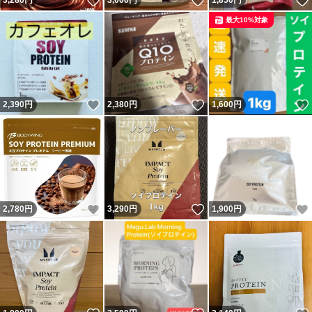
いいね！
いいね！
3,280
円
3,000
円
1,850
円
最大10%対象
いいね！
いいね！
2,390
円
2,380
円
1,600
円
いいね！
いいね！
2,780
円
3,290
円
1,900
円