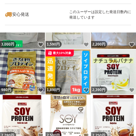
最大10%対象
最大10%対象
このユーザーは設定した発送日数内に
安心発送
発送しています
いいね！
いいね！
3,000
円
1,590
円
2,200
円
最大10%対象
いいね！
いいね！
980
円
1,890
円
2,390
円
いいね！
いいね！
2,280
円
2,500
円
2,250
円