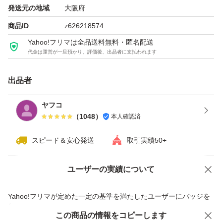
発送元の地域
大阪府
商品ID
z626218574
Yahoo!フリマは全品送料無料・匿名配送
代金は運営が一旦預かり、評価後、出品者に支払われます
出品者
ヤフコ
（
1048
）
本人確認済
スピード＆安心発送
取引実績50+
ユーザーの実績について
価格の相談
商品への質問
商品への質問からの値下げ交渉、不適切なカテゴリ変更依頼は禁止です
Yahoo!フリマが定めた一定の基準を満たしたユーザーにバッジを
付与しています
この商品をみている人にオススメ
この商品の情報をコピーします
安心取引出品者