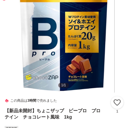
1
/
1
この商品は
3時間
で売れました
い
【新品未開封】ちょこザップ ビープロ プロ
1
テイン チョコレート風味 1kg