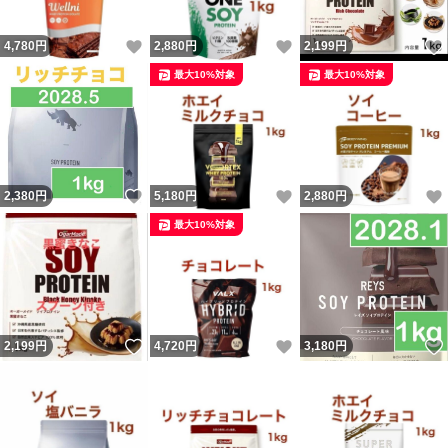
いいね！
いいね！
4,780
円
2,880
円
2,199
円
最大10%対象
最大10%対象
いいね！
いいね！
2,380
円
5,180
円
2,880
円
最大10%対象
いいね！
いいね！
2,199
円
4,720
円
3,180
円