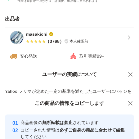
代金は運営が一旦預かり、評価後、出品者に支払われます
ヨガ
ボディメイク
出品者
栄養
健康
masakichi
（
3768
）
本人確認前
ビタミン
安心発送
取引実績99+
ユーザーの実績について
価格の相談
商品への質問
商品への質問からの値下げ交渉、不適切なカテゴリ変更依頼は禁止です
Yahoo!フリマが定めた一定の基準を満たしたユーザーにバッジを
付与しています
この商品をみている人にオススメ
この商品の情報をコピーします
安心取引出品者
最大10%対象
最大10%対象
Yahoo!フリマの基準をクリアした安
安心取引出品者
商品画像の
無断転載は禁止
されています
心・安全なユーザーです
コピーされた情報は
必ずご自身の商品に合わせて編集
取引実績
してください