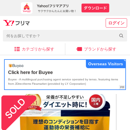
ログイン
カテゴリから探す
ブランドから探す
Overseas Visitors
Click here for Buyee
Buyee - A multilingual purchasing agent service operated by tenso, featuring items
from JDirectItems Fleamarket (provided by LY Corporation)