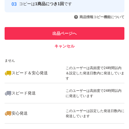
コピーは
1商品につき1回
です
このユーザーはYahoo!フリマの取
取引実績◯+
いいね！
いいね！
3,180
円
3,180
円
3,180
円
引を完了させた実績があります
商品情報コピー機能について
最大10%対象
最大10%対象
このユーザーは他フリマサービス
他フリマ実績◯+
出品ページへ
での取引実績があります
キャンセル
スピード&安心発送
いいね！
いいね！
3,180
※このバッジは実績に基づく表示であり、発送を保証しているものではあり
円
3,180
円
2,370
円
ません
最大10%対象
最大10%対象
最大10%対象
このユーザーは高頻度で24時間以内
スピード＆安心発送
＆設定した発送日数内に発送していま
す
このユーザーは高頻度で24時間以内
スピード発送
に発送しています
いいね！
いいね！
3,150
円
2,280
円
2,250
円
最大10%対象
最大10%対象
最大10%対象
このユーザーは設定した発送日数内に
安心発送
発送しています