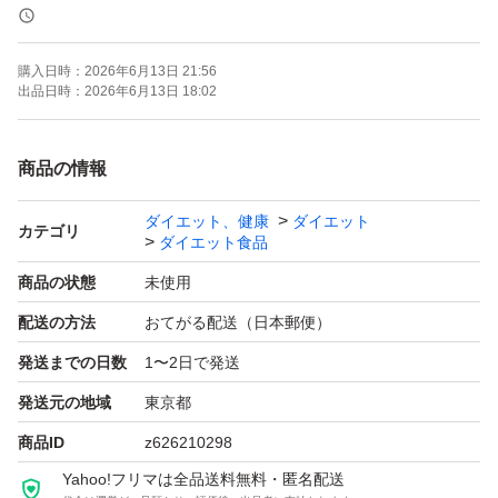
プロ
購入日時：
2026年6月13日 21:56
ジム
出品日時：
2026年6月13日 18:02
ライザップ
ちょこザップ
商品の情報
ソイプロテイン
ダイエット、健康
ダイエット
WPC
カテゴリ
ダイエット食品
ホエイプロテイン
商品の状態
未使用
トレーニング
配送の方法
おてがる配送（日本郵便）
おうちトレーニング
発送までの日数
1〜2日で発送
ワークアウト
シェイプアップ
発送元の地域
東京都
スリムボディ
商品ID
z626210298
エクササイズ
Yahoo!フリマは全品送料無料・匿名配送