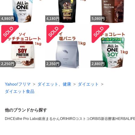
4,980
円
4,180
円
5,080
円
2,250
円
2,350
円
2,880
円
Yahoo!フリマ
ダイエット、健康
ダイエット
ダイエット食品
他のブランドから探す
DHC
Esthe Pro Labo
銀座まるかん
ORIHIRO
コストコ
ORBIS
新谷酵素
HERBALIFE