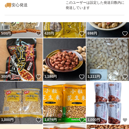
このユーザーは設定した発送日数内に
安心発送
発送しています
いいね！
いいね！
500
円
420
円
698
円
いいね！
いいね！
300
円
1,180
円
1,111
円
いいね！
いいね！
1,000
円
1,079
円
1,000
円