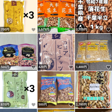
いいね！
いいね！
700
円
1,579
円
2,700
円
いいね！
いいね！
500
円
420
円
1,400
円
いいね！
いいね！
670
円
500
円
1,780
円