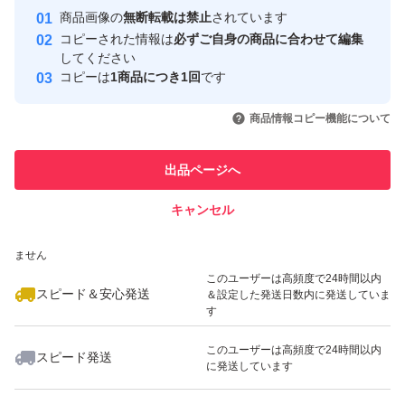
Yahoo!フリマの基準をクリアした安
安心取引出品者
商品画像の
無断転載は禁止
されています
心・安全なユーザーです
コピーされた情報は
必ずご自身の商品に合わせて編集
取引実績
してください
コピーは
1商品につき1回
です
このユーザーはYahoo!フリマの取
取引実績◯+
いいね！
いいね！
780
円
1,079
円
698
円
引を完了させた実績があります
商品情報コピー機能について
最大10%対象
最大10%対象
このユーザーは他フリマサービス
他フリマ実績◯+
出品ページへ
での取引実績があります
キャンセル
スピード&安心発送
いいね！
いいね！
633
※このバッジは実績に基づく表示であり、発送を保証しているものではあり
円
980
円
580
円
ません
このユーザーは高頻度で24時間以内
スピード＆安心発送
＆設定した発送日数内に発送していま
す
このユーザーは高頻度で24時間以内
スピード発送
に発送しています
いいね！
いいね！
420
円
698
円
698
円