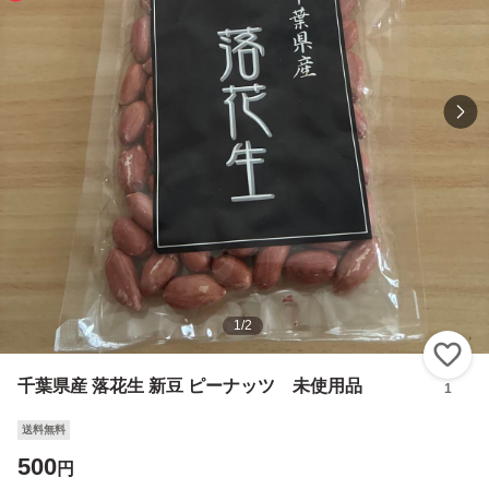
1
/
2
い
千葉県産 落花生 新豆 ピーナッツ 未使用品
1
送料無料
500
円