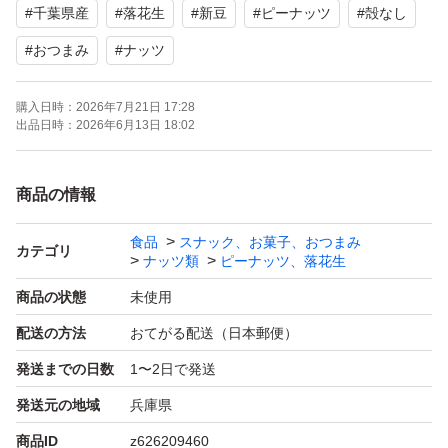
#
千葉県産
#
落花生
#
新豆
#
ピーナッツ
#
殻なし
再出品・カテゴリ変更可能です。
商品への質問からご連絡ください。
#
おつまみ
#
ナッツ
購入日時：
2026年7月21日 17:28
出品日時：
2026年6月13日 18:02
商品の情報
食品
スナック、お菓子、おつまみ
カテゴリ
ナッツ類
ピーナッツ、落花生
商品の状態
未使用
配送の方法
おてがる配送（日本郵便）
発送までの日数
1〜2日で発送
発送元の地域
兵庫県
商品ID
z626209460