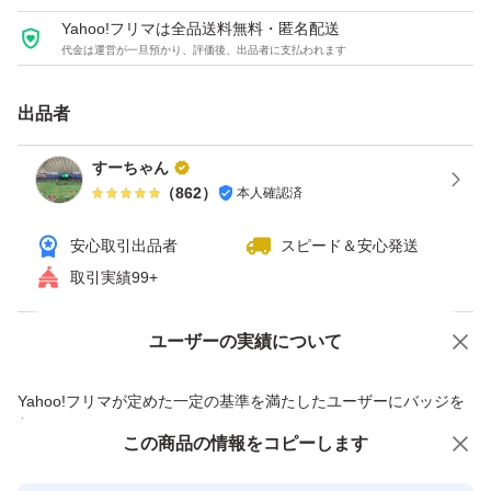
Yahoo!フリマは全品送料無料・匿名配送
代金は運営が一旦預かり、評価後、出品者に支払われます
出品者
すーちゃん
（
862
）
本人確認済
安心取引出品者
スピード＆安心発送
取引実績99+
ユーザーの実績について
価格の相談
商品への質問
商品への質問からの値下げ交渉、不適切なカテゴリ変更依頼は禁止です
Yahoo!フリマが定めた一定の基準を満たしたユーザーにバッジを
付与しています
この商品をみている人にオススメ
この商品の情報をコピーします
安心取引出品者
最大10%対象