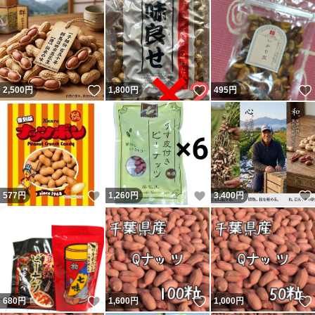
いいね！
いいね！
2,500
円
1,800
円
495
円
いいね！
いいね！
577
円
1,260
円
3,400
円
いいね！
いいね！
680
円
1,600
円
1,000
円