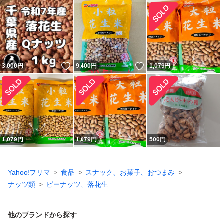
いいね！
いいね！
3,000
円
9,400
円
1,079
円
1,079
円
1,079
円
500
円
Yahoo!フリマ
食品
スナック、お菓子、おつまみ
ナッツ類
ピーナッツ、落花生
他のブランドから探す