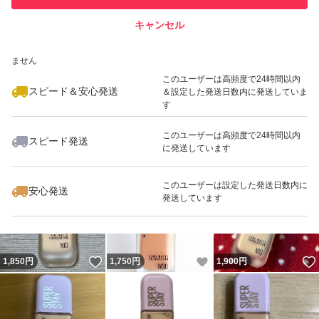
キャンセル
スピード&安心発送
いいね！
いいね！
1,700
※このバッジは実績に基づく表示であり、発送を保証しているものではあり
円
1,880
円
2,099
円
ません
このユーザーは高頻度で24時間以内
スピード＆安心発送
＆設定した発送日数内に発送していま
す
このユーザーは高頻度で24時間以内
スピード発送
に発送しています
いいね！
いいね！
2,050
円
1,750
円
1,750
円
このユーザーは設定した発送日数内に
安心発送
発送しています
いいね！
いいね！
1,850
円
1,750
円
1,900
円