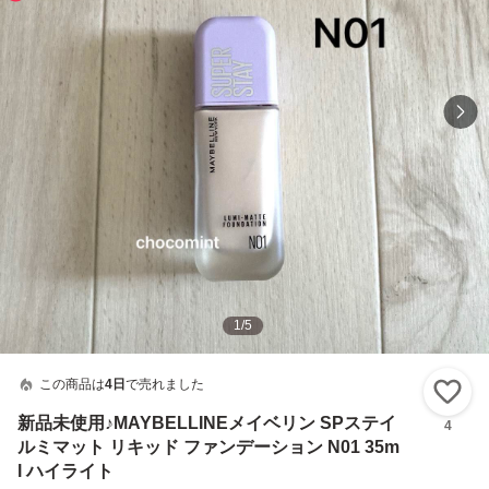
1
/
5
この商品は
4日
で売れました
い
新品未使用♪MAYBELLINEメイベリン SPステイ
4
ルミマット リキッド ファンデーション N01 35m
l ハイライト