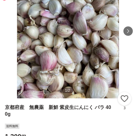
1
/
2
い
京都府産 無農薬 新鮮 紫皮生にんにく バラ 40
3
0g
送料無料