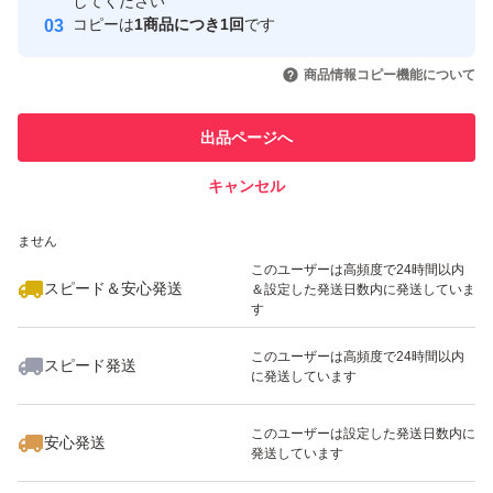
取引実績
してください
コピーは
1商品につき1回
です
このユーザーはYahoo!フリマの取
取引実績◯+
いいね！
いいね！
1,000
円
1,500
円
1,300
円
引を完了させた実績があります
商品情報コピー機能について
最大10%対象
最大10%対象
このユーザーは他フリマサービス
他フリマ実績◯+
出品ページへ
での取引実績があります
キャンセル
スピード&安心発送
いいね！
いいね！
1,000
※このバッジは実績に基づく表示であり、発送を保証しているものではあり
円
1,099
円
1,450
円
ません
このユーザーは高頻度で24時間以内
スピード＆安心発送
＆設定した発送日数内に発送していま
す
このユーザーは高頻度で24時間以内
スピード発送
に発送しています
いいね！
いいね！
1,500
円
1,333
円
1,333
円
このユーザーは設定した発送日数内に
安心発送
発送しています