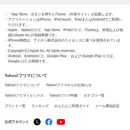
・「App Store」ボタンを押すとiTunes （外部サイト）が起動します。
・アプリケーションはiPhone、iPod touch、iPadまたはAndroidでご利用い
ただけます。
・Apple、Appleのロゴ、App Store、iPodのロゴ、iTunesは、米国および他
国のApple Inc.の登録商標です。
・iPhone商標は、アイホン株式会社のライセンスに基づき使用されていま
す。
・Copyright (C) Apple Inc. All rights reserved.
・Android、Androidロゴ、Google Play 、および Google Play ロゴは、
Google LLC の商標です。
Yahoo!フリマについて
Yahoo!フリマについて
Yahoo!フリマからのお知らせ
Yahoo!フリマトピックス
Yahoo!フリマ特集
カテゴリ一覧
ブランド一覧
ランキング
かんたんご利用ガイド
メール通知設定
公式アカウント