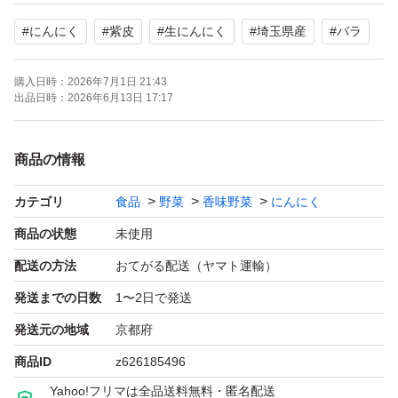
#
にんにく
#
紫皮
#
生にんにく
#
埼玉県産
#
バラ
よろしくお願いいたします。
購入日時：
2026年7月1日 21:43
出品日時：
2026年6月13日 17:17
商品の情報
カテゴリ
食品
野菜
香味野菜
にんにく
商品の状態
未使用
配送の方法
おてがる配送（ヤマト運輸）
発送までの日数
1〜2日で発送
発送元の地域
京都府
商品ID
z626185496
Yahoo!フリマは全品送料無料・匿名配送