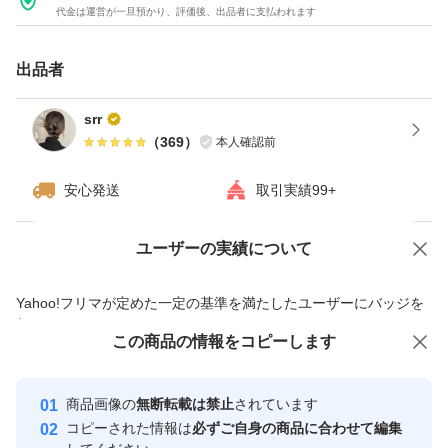
代金は運営が一旦預かり、評価後、出品者に支払われます
出品者
srr
（
369
）
本人確認前
安心発送
取引実績99+
ユーザーの実績について
価格の相談
商品への質問
商品への質問からの値下げ交渉、不適切なカテゴリ変更依頼は禁止です
Yahoo!フリマが定めた一定の基準を満たしたユーザーにバッジを
付与しています
この商品をみている人にオススメ
この商品の情報をコピーします
安心取引出品者
Yahoo!フリマの基準をクリアした安
安心取引出品者
商品画像の
無断転載は禁止
されています
心・安全なユーザーです
コピーされた情報は
必ずご自身の商品に合わせて編集