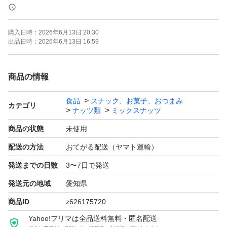
《賞味期限》
ご注文より約150日
購入日時：
2026年6月13日 20:30
(画像の賞味期限はサンプルになります。ご注文を受けて
出品日時：
2026年6月13日 16:59
から製造します！)
商品の情報
《コメント》
食品
スナック、お菓子、おつまみ
アメリカ産ノンパレル種の素焼きアーモンド、アメリカ産
カテゴリ
ナッツ類
ミックスナッツ
の生くるみ、ベトナム産の深煎りカシューナッツの3種ミ
商品の状態
未使用
ックスナッツです♪
配送の方法
おてがる配送（ヤマト運輸）
通常より深煎りで香ばしいカシューナッツを使用しており
発送までの日数
3〜7日で発送
ます^ ^
発送元の地域
愛知県
★全てご注文いただいてから袋詰いたしますので、新鮮な
商品ID
z626175720
ナッツをお届けいたします^ - ^
Yahoo!フリマは全品送料無料・匿名配送