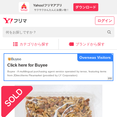
ログイン
カテゴリから探す
ブランドから探す
Overseas Visitors
Click here for Buyee
Buyee - A multilingual purchasing agent service operated by tenso, featuring items
from JDirectItems Fleamarket (provided by LY Corporation)