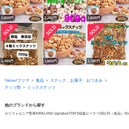
1,800
円
2,280
円
1,800
円
1,499
円
1,800
円
1,780
円
Yahoo!フリマ
食品
スナック、お菓子、おつまみ
ナッツ類
ミックスナッツ
他のブランドから探す
カリフォルニア堅果
KIRKLAND signature
TON'S
稲葉ピーナツ
DELTA（食品）
3G