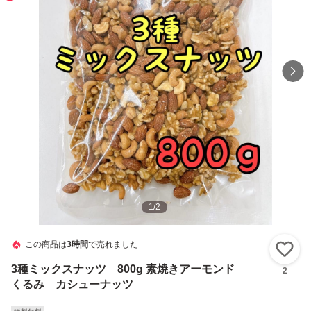
1
/
2
この商品は
3時間
で売れました
い
3種ミックスナッツ 800g 素焼きアーモンド
2
くるみ カシューナッツ