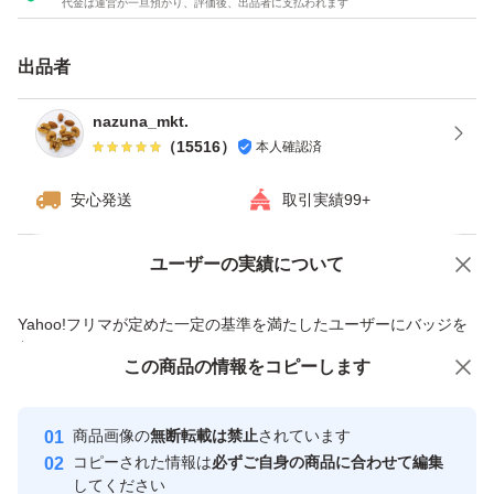
代金は運営が一旦預かり、評価後、出品者に支払われます
★チャック付き袋でのお届けですので、保存にも便利！
★ドライフルーツとナッツのミックスは発送日の袋詰めで
出品者
もナッツがしけてしまう可能性がございます。ご理解・ご
了承下さい。
nazuna_mkt.
（
15516
）
本人確認済
#素焼きアーモンド
安心発送
取引実績99+
#くるみ
#カシューナッツ
ユーザーの実績について
価格の相談
商品への質問
#ミックスナッツ
商品への質問からの値下げ交渉、不適切なカテゴリ変更依頼は禁止です
Yahoo!フリマが定めた一定の基準を満たしたユーザーにバッジを
#ドライフルーツ
付与しています
#ナッツミックス
この商品をみている人にオススメ
この商品の情報をコピーします
安心取引出品者
最大10%対象
最大10%対象
Yahoo!フリマの基準をクリアした安
安心取引出品者
商品画像の
無断転載は禁止
されています
心・安全なユーザーです
コピーされた情報は
必ずご自身の商品に合わせて編集
取引実績
してください