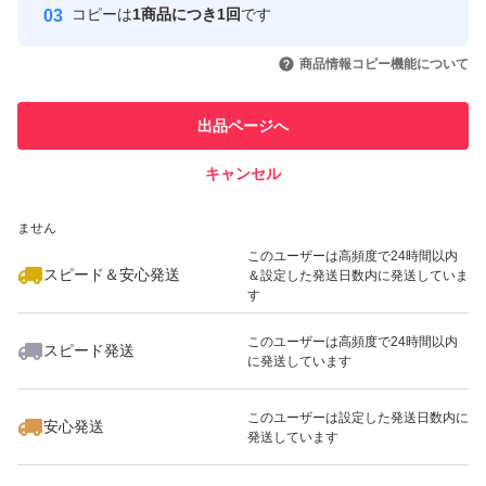
コピーは
1商品につき1回
です
このユーザーはYahoo!フリマの取
取引実績◯+
いいね！
いいね！
1,380
円
1,350
円
1,380
円
引を完了させた実績があります
商品情報コピー機能について
最大10%対象
最大10%対象
このユーザーは他フリマサービス
他フリマ実績◯+
出品ページへ
での取引実績があります
キャンセル
スピード&安心発送
いいね！
いいね！
1,650
※このバッジは実績に基づく表示であり、発送を保証しているものではあり
円
1,800
円
2,280
円
ません
最大10%対象
このユーザーは高頻度で24時間以内
スピード＆安心発送
＆設定した発送日数内に発送していま
す
このユーザーは高頻度で24時間以内
スピード発送
に発送しています
いいね！
いいね！
1,580
円
1,999
円
2,099
円
最大10%対象
このユーザーは設定した発送日数内に
安心発送
発送しています