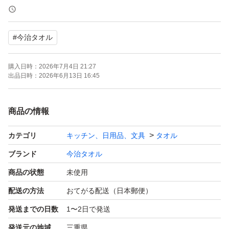
優れた吸水性と高い安全性が、今治タオルの証！！
#
今治タオル
独自の品質基準に合格したこのタオルは吸水性抜群です！
購入日時：
2026年7月4日 21:27
さらに軽量化することにより洗濯後の乾きも早いです♪
出品日時：
2026年6月13日 16:45
吸水性に優れながら速乾性があるという、相反する特徴が
商品の情報
ありますので、洗濯物が
カテゴリ
キッチン、日用品、文具
タオル
乾きにくい冬場に活躍してくれそうです！
ブランド
今治タオル
また生地がパイル地ではないので、羽落ちを気にしなくて
商品の状態
未使用
も良いのもこのタオルの良いところだと思います！
配送の方法
おてがる配送（日本郵便）
発送までの日数
1〜2日で発送
今治タオルは2.3回洗えばもっとボリュームがでて、薄手
発送元の地域
三重県