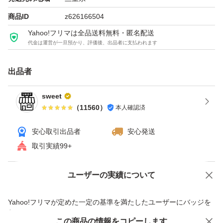
には作っていますが
商品ID
z626166504
一度ご使用頂きますとパイルがふんわり膨らみ柔らかくな
Yahoo!フリマは全品送料無料・匿名配送
ります。
代金は運営が一旦預かり、評価後、出品者に支払われます
赤ちゃんや敏感肌の方にもこの柔らかさと綿素材を使用し
出品者
ておりますので
sweet
優しい使い心地で肌ざわりがよく安心してお使い頂けま
（
11560
）
本人確認済
す。
安心取引出品者
安心発送
取引実績99+
100回洗ってもほとんどへたりが無い丈夫な商品になりま
す。
ユーザーの実績について
価格の相談
商品への質問
一度お使いになられましたら必ず良さがわかって頂けま
商品への質問からの値下げ交渉、不適切なカテゴリ変更依頼は禁止です
す！
Yahoo!フリマが定めた一定の基準を満たしたユーザーにバッジを
付与しています
この商品をみている人にオススメ
この商品の情報をコピーします