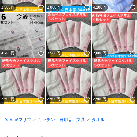
いいね！
いいね！
2,500
円
2,000
円
4,100
円
いいね！
いいね！
4,280
円
2,500
円
2,000
円
いいね！
いいね！
2,500
円
2,500
円
2,500
円
Yahoo!フリマ
キッチン、日用品、文具
タオル