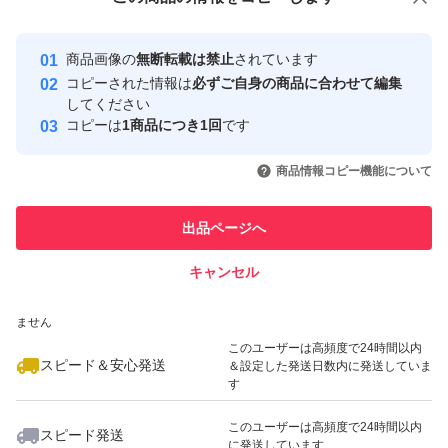
安心取引出品者
ギフトとしても大変人気の高い喜ばれている商品です！
ご結婚祝い、新築祝いなどにもご利用される方もたくさん
Yahoo!フリマの基準をクリアした安
安心取引出品者
商品画像の
無断転載は禁止
されています
心・安全なユーザーです
いらっしゃいます！
コピーされた情報は
必ずご自身の商品に合わせて編集
取引実績
してください
コピーは
1商品につき1回
です
大切なお客様用としてもストックされてみてもいかがでし
このユーザーはYahoo!フリマの取
取引実績◯+
いいね！
いいね！
2,000
円
2,000
円
2,000
円
引を完了させた実績があります
商品情報コピー機能について
ょうか！？
きっと喜ばれること間違いなしですよ！
このユーザーは他フリマサービス
他フリマ実績◯+
出品ページへ
での取引実績があります
※今治タオル他にもたくさん出品していますので他のペー
キャンセル
スピード&安心発送
ジも是非ご覧ください(^^)
いいね！
いいね！
2,000
※このバッジは実績に基づく表示であり、発送を保証しているものではあり
円
2,000
円
2,000
円
ません
このユーザーは高頻度で24時間以内
---------◆商品仕様
スピード＆安心発送
＆設定した発送日数内に発送していま
す
カラー : ブルー・ベージュ
このユーザーは高頻度で24時間以内
サイズ : 34x75㎝
スピード発送
に発送しています