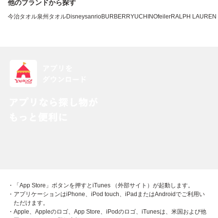
他のブランドから探す
今治タオル
泉州タオル
Disney
sanrio
BURBERRY
UCHINO
feiler
RALPH LAUREN
・「App Store」ボタンを押すとiTunes （外部サイト）が起動します。
・アプリケーションはiPhone、iPod touch、iPadまたはAndroidでご利用い
ただけます。
・Apple、Appleのロゴ、App Store、iPodのロゴ、iTunesは、米国および他