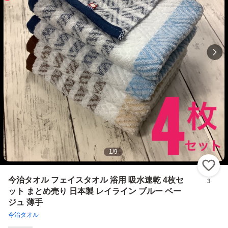
1
/
9
い
今治タオル フェイスタオル 浴用 吸水速乾 4枚セ
3
ット まとめ売り 日本製 レイライン ブルー ベー
ジュ 薄手
今治タオル