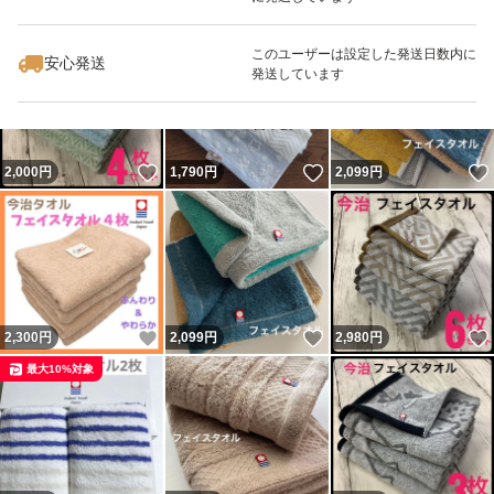
いいね！
いいね！
2,160
円
2,000
円
2,000
円
素材 : 綿 (コットン) 100%
最大10%対象
---------◆配送について
このユーザーは設定した発送日数内に
安心発送
発送しています
ご購入後(〜18:00)翌日発送
平日のみ配送
---------◆お願い
いいね！
いいね！
2,000
円
1,790
円
2,099
円
即購入可(コメント不要)
値引き不可
プロフ確認お願い致します。
---------
いいね！
いいね！
2,300
円
2,099
円
2,980
円
最大10%対象