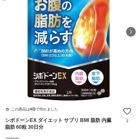
1
/
8
この商品は
4日
で売れました
い
シボドーンEX ダイエット サプリ BMI 脂肪 内臓
2
脂肪 60粒 30日分