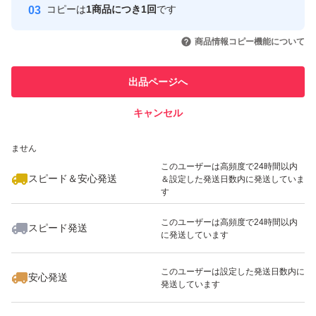
ジャー抽出物(ブラックジンジャーエキス、デキストリ
コピーは
1商品につき1回
です
このユーザーはYahoo!フリマの取
取引実績◯+
ン)、L-カルニチンフマル酸塩、サラシアエキス末、コエ
いいね！
いいね！
1,000
円
1,480
円
1,100
円
引を完了させた実績があります
商品情報コピー機能について
ンザイムQ10/セルロース、酸味量(クエン酸)、香料、ナイ
最大10%対象
このユーザーは他フリマサービス
アシン、ステアリン酸カルシウム、甘味料(アスパルテー
他フリマ実績◯+
出品ページへ
での取引実績があります
ム・L-フェニルアラニン化合物)、パントテン酸カルシウ
キャンセル
スピード&安心発送
ム、ビタミンB2、ビタミンB6、ビタミンB1、葉酸、ビタ
いいね！
いいね！
1,650
※このバッジは実績に基づく表示であり、発送を保証しているものではあり
円
900
円
1,000
円
ミンB12
ません
最大10%対象
最大10%対象
このユーザーは高頻度で24時間以内
スピード＆安心発送
＆設定した発送日数内に発送していま
シボドーンEX ダイエット サプリ BMIが高めの方のお腹の
す
脂肪（内臓脂肪と皮下脂肪）を減らす 60粒 30日分 脂肪を
このユーザーは高頻度で24時間以内
スピード発送
消費しやすくする ブラックジンジャー由来ポリメトキシ
に発送しています
いいね！
いいね！
1,888
円
1,000
円
1,159
円
フラボン12mg カルニチン コエンザイムQ10 ビタミンB1
最大10%対象
このユーザーは設定した発送日数内に
ビタミンB2 ビタミンB6 ビタミンB12 国内GMP製造 機能
安心発送
発送しています
性表示食品 新日本ヘルス