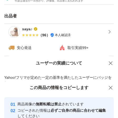
代金は運営が一旦預かり、評価後、出品者に支払われます
【こんな方におすすめ】
出品者
「お腹の脂肪が気になる方」「健康診断の結果が気になる
方」「BMIが高めの方」「内臓脂肪が気になる方」「皮下
saya♪
（
96
）
本人確認済
脂肪が気になる方」「年齢による体型の変化が気になる
方」におすすめです。お腹の脂肪・内臓脂肪・皮下脂肪を
安心発送
取引実績99+
減らす機能が報告されている機能性表示食品なので、安心
して健康習慣にお役立ていただけます。
ユーザーの実績について
価格の相談
商品への質問
商品への質問からの値下げ交渉、不適切なカテゴリ変更依頼は禁止です
Yahoo!フリマが定めた一定の基準を満たしたユーザーにバッジを
【内容量】
付与しています
60粒（1袋、約30日分）
この商品をみている人にオススメ
この商品の情報をコピーします
安心取引出品者
Yahoo!フリマの基準をクリアした安
安心取引出品者
【原材料】
商品画像の
無断転載は禁止
されています
心・安全なユーザーです
コピーされた情報は
必ずご自身の商品に合わせて編集
還元麦芽糖水飴(国内製造)、デキストリン、ブラックジン
取引実績
してください