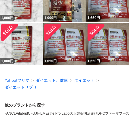
1,000
円
1,000
円
1,650
円
1,000
円
1,650
円
1,650
円
Yahoo!フリマ
ダイエット、健康
ダイエット
ダイエットサプリ
他のブランドから探す
FANCL
VitabridC
FUJIFILM
Esthe Pro Labo
大正製薬
明治薬品
DHC
ファーマフー