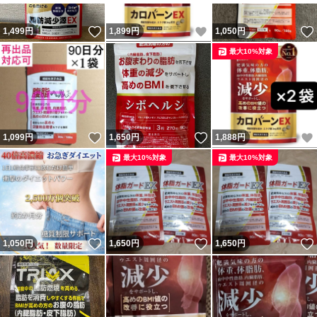
$$-347
いいね！
いいね！
1,499
円
1,899
円
1,050
円
最大10%対象
いいね！
いいね！
1,099
円
1,650
円
1,888
円
最大10%対象
最大10%対象
いいね！
いいね！
1,050
円
1,650
円
1,650
円