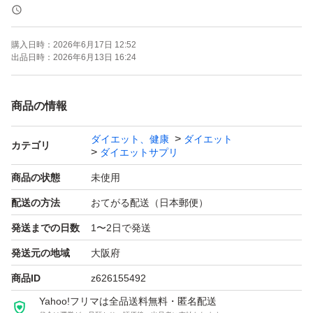
【ダイエットを意識する方にうれしいサポート成分をバラ
購入日時：
2026年6月17日 12:52
ンスよく配合】
出品日時：
2026年6月13日 16:24
ブラックジンジャー由来ポリメトキシフラボンに加え、エ
ネルギー産生に関わるアミノ酸由来成分「L-カルニチ
商品の情報
ン」、エネルギーづくりをサポートする「コエンザイムQ
ダイエット、健康
ダイエット
10」、代謝や栄養バランスを支える「ビタミンB1」「ビ
カテゴリ
ダイエットサプリ
タミンB2」「ビタミンB6」「ビタミンB12」を配合して
商品の状態
未使用
います。さらに、食生活のバランスを考えた「サラシアエ
配送の方法
おてがる配送（日本郵便）
キス」、栄養補給をサポートする「ナイアシン」「パント
発送までの日数
1〜2日で発送
テン酸」「葉酸」を配合。「ビタミンB群」「ナイアシ
ン」「パントテン酸」「葉酸」は、1日の栄養素等表示基
発送元の地域
大阪府
準値に基づき100％を配合し、毎日の栄養補給をサポート
商品ID
z626155492
します。
Yahoo!フリマは全品送料無料・匿名配送