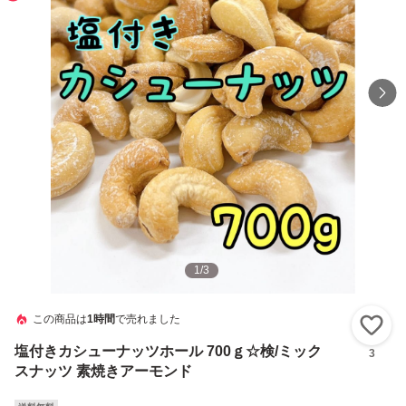
1
/
3
この商品は
1時間
で売れました
い
塩付きカシューナッツホール 700ｇ☆検/ミック
3
スナッツ 素焼きアーモンド