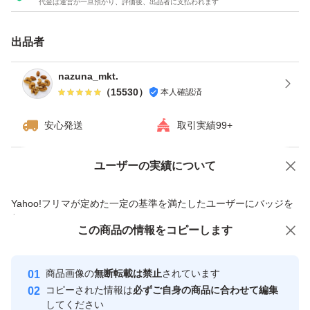
代金は運営が一旦預かり、評価後、出品者に支払われます
ナッツをお届けいたします^ - ^
★チャック付き袋でのお届けですので、保存にも便利！
出品者
★ドライフルーツとナッツのミックスは発送日の袋詰めで
もナッツがしけてしまう可能性がございます。ご理解・ご
nazuna_mkt.
（
15530
）
本人確認済
了承下さい
安心発送
取引実績99+
ユーザーの実績について
価格の相談
商品への質問
商品への質問からの値下げ交渉、不適切なカテゴリ変更依頼は禁止です
Yahoo!フリマが定めた一定の基準を満たしたユーザーにバッジを
付与しています
この商品をみている人にオススメ
この商品の情報をコピーします
安心取引出品者
最大10%対象
最大10%対象
最大10%対象
Yahoo!フリマの基準をクリアした安
安心取引出品者
商品画像の
無断転載は禁止
されています
心・安全なユーザーです
コピーされた情報は
必ずご自身の商品に合わせて編集
取引実績
してください