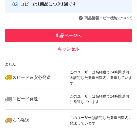
コピーは
1商品につき1回
です
このユーザーはYahoo!フリマの取
取引実績◯+
いいね！
いいね！
1,380
円
1,780
円
1,380
円
引を完了させた実績があります
商品情報コピー機能について
最大10%対象
最大10%対象
このユーザーは他フリマサービス
他フリマ実績◯+
出品ページへ
での取引実績があります
キャンセル
スピード&安心発送
いいね！
いいね！
1,880
※このバッジは実績に基づく表示であり、発送を保証しているものではあり
円
1,299
円
1,299
円
ません
このユーザーは高頻度で24時間以内
スピード＆安心発送
＆設定した発送日数内に発送していま
す
このユーザーは高頻度で24時間以内
スピード発送
に発送しています
いいね！
いいね！
1,780
円
1,450
円
1,780
円
このユーザーは設定した発送日数内に
安心発送
発送しています