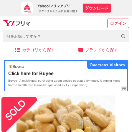
ログイン
カテゴリから探す
ブランドから探す
Overseas Visitors
Click here for Buyee
Buyee - A multilingual purchasing agent service operated by tenso, featuring items
from JDirectItems Fleamarket (provided by LY Corporation)