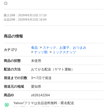
《賞味期限》
購入日時：
2026年6月13日 17:10
ご注文より約150日
出品日時：
2026年6月13日 16:04
(画像の賞味期限はサンプルになります。ご注文を受けて
から製造します！)
商品の情報
食品
スナック、お菓子、おつまみ
《コメント》
カテゴリ
ナッツ類
ミックスナッツ
塩付きのカシューナッツです。
商品の状態
未使用
配送の方法
おてがる配送（ヤマト運輸）
塩味が抜群に美味しい！！
発送までの日数
3〜7日で発送
そのままお酒のおつまみに!！
健康的なおやつです。
発送元の地域
愛知県
商品ID
z626142264
★全てご注文いただいてから袋詰いたしますので、新鮮な
Yahoo!フリマは全品送料無料・匿名配送