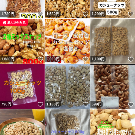
いいね！
いいね！
1,780
円
1,580
円
1,299
円
最大10%対象
いいね！
いいね！
1,680
円
2,000
円
1,100
円
いいね！
いいね！
790
円
1,180
円
699
円