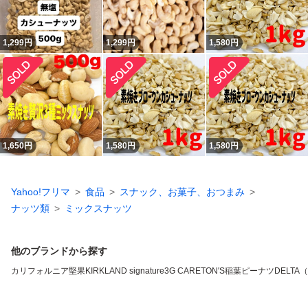
1,299
円
1,299
円
1,580
円
1,650
円
1,580
円
1,580
円
Yahoo!フリマ
食品
スナック、お菓子、おつまみ
ナッツ類
ミックスナッツ
他のブランドから探す
カリフォルニア堅果
KIRKLAND signature
3G CARE
TON'S
稲葉ピーナツ
DELTA