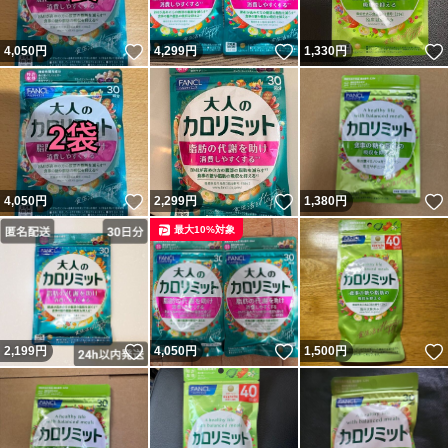
いいね！
いいね！
4,050
円
4,299
円
1,330
円
いいね！
いいね！
4,050
円
2,299
円
1,380
円
最大10%対象
いいね！
いいね！
2,199
円
4,050
円
1,500
円