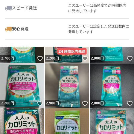
このユーザーは高頻度で24時間以内
スピード発送
に発送しています
いいね！
いいね！
2,129
円
2,150
円
1,180
円
このユーザーは設定した発送日数内に
安心発送
発送しています
いいね！
いいね！
2,700
円
2,200
円
2,900
円
いいね！
いいね！
2,200
円
2,900
円
2,800
円