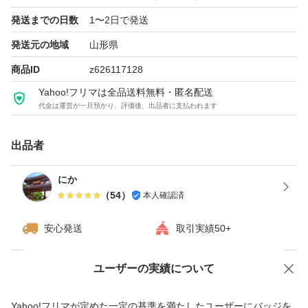
発送までの日数
1〜2日で発送
発送元の地域
山形県
商品ID
z626117128
Yahoo!フリマは全品送料無料・匿名配送
代金は運営が一旦預かり、評価後、出品者に支払われます
出品者
にか
（
54
）
本人確認済
安心発送
取引実績50+
ユーザーの実績について
価格の相談
商品への質問
商品への質問からの値下げ交渉、不適切なカテゴリ変更依頼は禁止です
Yahoo!フリマが定めた一定の基準を満たしたユーザーにバッジを