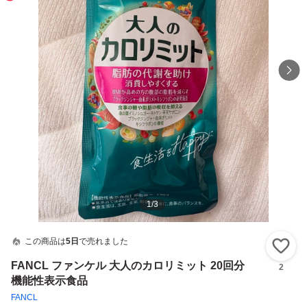
1
/
3
この商品は
5日
で売れました
い
FANCL ファンケル 大人のカロリミット 20回分
2
機能性表示食品
FANCL