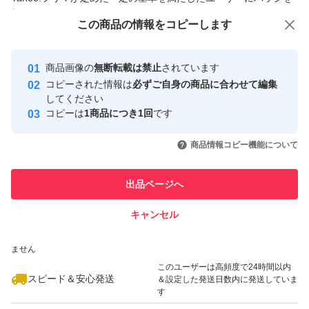
付与しています
この商品をみている人にオススメ
この商品の情報をコピーします
安心取引出品者
最大10%対象
最大10%対象
最大10%対象
Yahoo!フリマの基準をクリアした安
安心取引出品者
商品画像の
無断転載は禁止
されています
心・安全なユーザーです
コピーされた情報は
必ずご自身の商品に合わせて編集
取引実績
してください
コピーは
1商品につき1回
です
このユーザーはYahoo!フリマの取
取引実績◯+
いいね！
いいね！
2,100
円
2,239
円
2,700
円
引を完了させた実績があります
商品情報コピー機能について
このユーザーは他フリマサービス
他フリマ実績◯+
出品ページへ
での取引実績があります
キャンセル
スピード&安心発送
いいね！
いいね！
2,890
※このバッジは実績に基づく表示であり、発送を保証しているものではあり
円
1,635
円
2,800
円
ません
最大10%対象
このユーザーは高頻度で24時間以内
スピード＆安心発送
＆設定した発送日数内に発送していま
す