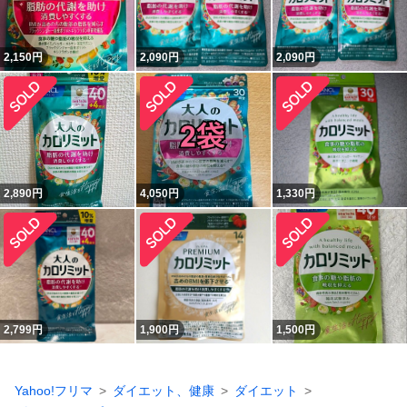
2,150
円
2,090
円
2,090
円
2,890
円
4,050
円
1,330
円
2,799
円
1,900
円
1,500
円
Yahoo!フリマ
ダイエット、健康
ダイエット