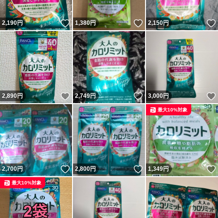
いいね！
いいね！
2,190
円
1,380
円
2,150
円
いいね！
いいね！
2,890
円
2,749
円
3,000
円
最大10%対象
いいね！
いいね！
2,700
円
2,800
円
1,349
円
最大10%対象