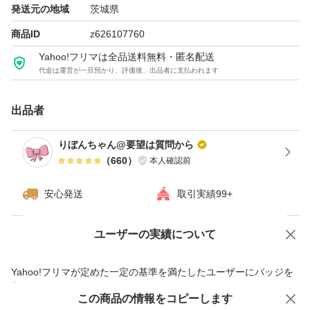
出品中以外の物は基本的には在庫ありません。
発送元の地域
茨城県
商品ID
z626107760
Yahoo!フリマは全品送料無料・匿名配送
代金は運営が一旦預かり、評価後、出品者に支払われます
出品者
りぼんちゃん@要望は質問から
（
660
）
本人確認前
安心発送
取引実績99+
ユーザーの実績について
価格の相談
商品への質問
商品への質問からの値下げ交渉、不適切なカテゴリ変更依頼は禁止です
Yahoo!フリマが定めた一定の基準を満たしたユーザーにバッジを
付与しています
この商品をみている人にオススメ
この商品の情報をコピーします
安心取引出品者