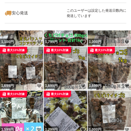
最大10%対象
最大10%対象
最大10%対象
このユーザーは設定した発送日数内に
安心発送
発送しています
いいね！
いいね！
1,100
円
1,799
円
1,000
円
最大10%対象
最大10%対象
最大10%対象
いいね！
いいね！
1,699
円
1,699
円
1,699
円
最大10%対象
最大10%対象
いいね！
いいね！
1,599
円
1,299
円
1,000
円