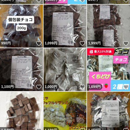
いいね！
いいね！
990
円
1,099
円
1,999
円
最大10%対象
いいね！
いいね！
1,100
円
1,000
円
1,699
円