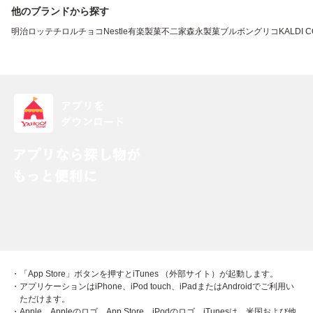
他のブランドから探す
明治
ロッテ
チロルチョコ
Nestle
有楽製菓
不二家
森永製菓
ブルボン
グリコ
KALDI 
・「App Store」ボタンを押すとiTunes （外部サイト）が起動します。
・アプリケーションはiPhone、iPod touch、iPadまたはAndroidでご利用い
ただけます。
・Apple、Appleのロゴ、App Store、iPodのロゴ、iTunesは、米国および他