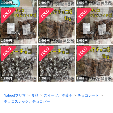
1,000
円
1,699
円
1,699
円
1,699
円
1,699
円
1,699
円
1,299
円
1,299
円
1,699
円
Yahoo!フリマ
食品
スイーツ、洋菓子
チョコレート
チョコスナック、チョコバー