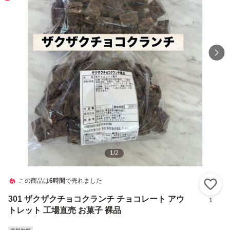
1
/
2
この商品は
6時間
で売れました
い
301 ザクザクチョコクランチ チョコレート アウ
1
トレット 工場直売 お菓子 裸品