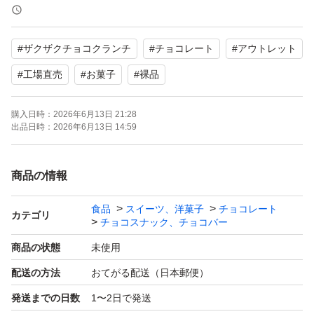
す。
なるべく夕方の集荷前にポスト投函しますがその後の発送
#
ザクザクチョコクランチ
#
チョコレート
#
アウトレット
中に日中暑い日もあるので解ける可能性もありますので理
解の上お願いします。
#
工場直売
#
お菓子
#
裸品
厚みがギリギリのため緩衝材なしのビニール袋での梱包に
購入日時：
2026年6月13日 21:28
なります。
出品日時：
2026年6月13日 14:59
アウトレット品ですが輸送中にも割れ等が発生することが
あります。
商品の情報
在庫状況や賞味期限等により値段が変動しますがご了承く
ださい。
食品
スイーツ、洋菓子
チョコレート
カテゴリ
チョコスナック、チョコバー
理解のあるかたのみご購入をお願い致します。
商品の状態
未使用
配送の方法
おてがる配送（日本郵便）
出品者都合で削除、再出品する事があります。
発送までの日数
1〜2日で発送