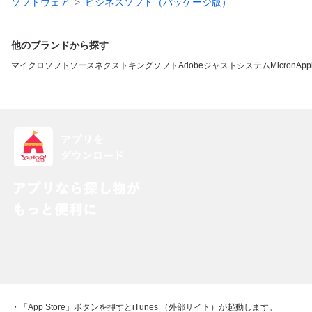
ソフトウェア
ビジネスソフト（パッケージ版）
他のブランドから探す
マイクロソフト
ソースネクスト
キングソフト
Adobe
ジャストシステム
Micron
App
・「App Store」ボタンを押すとiTunes （外部サイト）が起動します。