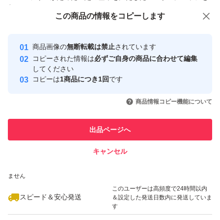
付与しています
この商品をみている人にオススメ
この商品の情報をコピーします
安心取引出品者
最大10%対象
最大10%対象
Yahoo!フリマの基準をクリアした安
安心取引出品者
商品画像の
無断転載は禁止
されています
心・安全なユーザーです
コピーされた情報は
必ずご自身の商品に合わせて編集
取引実績
してください
コピーは
1商品につき1回
です
このユーザーはYahoo!フリマの取
取引実績◯+
いいね！
いいね！
3,900
円
3,800
円
3,900
円
引を完了させた実績があります
商品情報コピー機能について
このユーザーは他フリマサービス
他フリマ実績◯+
出品ページへ
での取引実績があります
キャンセル
スピード&安心発送
いいね！
いいね！
3,800
※このバッジは実績に基づく表示であり、発送を保証しているものではあり
円
3,800
円
4,200
円
ません
最大10%対象
このユーザーは高頻度で24時間以内
スピード＆安心発送
＆設定した発送日数内に発送していま
す