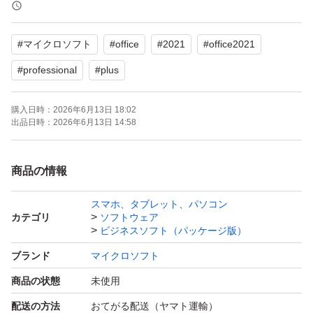
買い切り版なので、追加料金は一切かかりません。
再インストールに対応していますので、機種変更時も安心
#
マイクロソフト
#
office
#
2021
#
office2021
です。
#
professional
#
plus
含まれるアプリ：
購入日時：
2026年6月13日 18:02
Word
出品日時：
2026年6月13日 14:58
Excel
PowerPoint
商品の情報
Outlook
Access
スマホ、タブレット、パソコン
カテゴリ
ソフトウェア
OneNote
ビジネスソフト（パッケージ版）
Publisher
ブランド
マイクロソフト
商品の状態
未使用
対応OS：Windows 10, Windows 11
配送の方法
おてがる配送（ヤマト運輸）