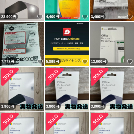
いいね！
いいね！
23,900
円
4,400
円
3,400
円
いいね！
いいね！
7,777
円
5,899
円
13,000
円
3,900
円
3,800
円
3,800
円