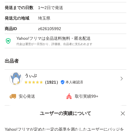
発送までの日数
1〜2日で発送
インストールから認証完了まで、サポートいたします。
発送元の地域
埼玉県
商品ID
z626105992
まとめ買いにも対応可能ですので、複数枚お求めの場合は
コメントいただければ幸いです。
Yahoo!フリマは全品送料無料・匿名配送
代金は運営が一旦預かり、評価後、出品者に支払われます
出品者
うぃぶ
（
1921
）
本人確認済
安心発送
取引実績99+
ユーザーの実績について
価格の相談
商品への質問
商品への質問からの値下げ交渉、不適切なカテゴリ変更依頼は禁止です
Yahoo!フリマが定めた一定の基準を満たしたユーザーにバッジを