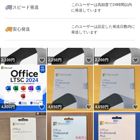
このユーザーは高頻度で24時間以内
スピード発送
に発送しています
いいね！
いいね！
4,800
円
4,650
円
4,650
円
このユーザーは設定した発送日数内に
安心発送
発送しています
いいね！
いいね！
2,100
円
2,250
円
2,200
円
いいね！
いいね！
4,800
円
4,650
円
4,650
円