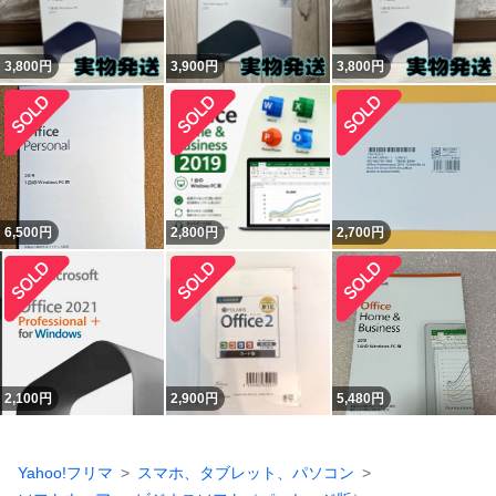
3,800
円
3,900
円
3,800
円
6,500
円
2,800
円
2,700
円
2,100
円
2,900
円
5,480
円
Yahoo!フリマ
スマホ、タブレット、パソコン