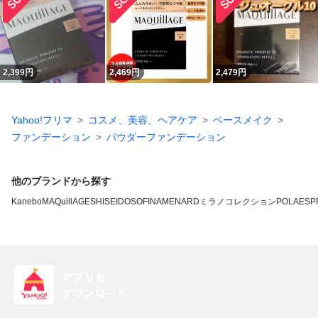
2,399
円
2,469
円
2,479
円
Yahoo!フリマ
コスメ、美容、ヘアケア
ベースメイク
ファンデーション
パウダーファンデーション
他のブランドから探す
Kanebo
MAQuillAGE
SHISEIDO
SOFINA
MENARD
ミラノコレクション
POLA
ESP