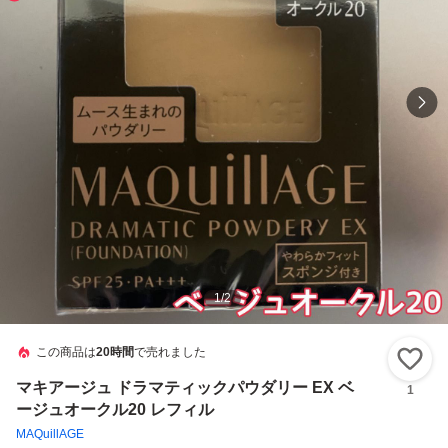
1
/
2
この商品は
20時間
で売れました
い
マキアージュ ドラマティックパウダリー EX ベ
1
ージュオークル20 レフィル
MAQuillAGE