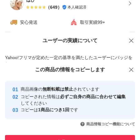
ばび
（
649
）
本人確認済
安心発送
取引実績99+
ユーザーの実績について
価格の相談
商品への質問
商品への質問からの値下げ交渉、不適切なカテゴリ変更依頼は禁止です
Yahoo!フリマが定めた一定の基準を満たしたユーザーにバッジを
付与しています
この商品をみている人にオススメ
この商品の情報をコピーします
安心取引出品者
最大10%対象
最大10%対象
最大10%対象
Yahoo!フリマの基準をクリアした安
安心取引出品者
商品画像の
無断転載は禁止
されています
心・安全なユーザーです
コピーされた情報は
必ずご自身の商品に合わせて編集
取引実績
してください
コピーは
1商品につき1回
です
このユーザーはYahoo!フリマの取
取引実績◯+
いいね！
いいね！
2,499
円
2,499
円
2,499
円
引を完了させた実績があります
商品情報コピー機能について
最大10%対象
最大10%対象
最大10%対象
このユーザーは他フリマサービス