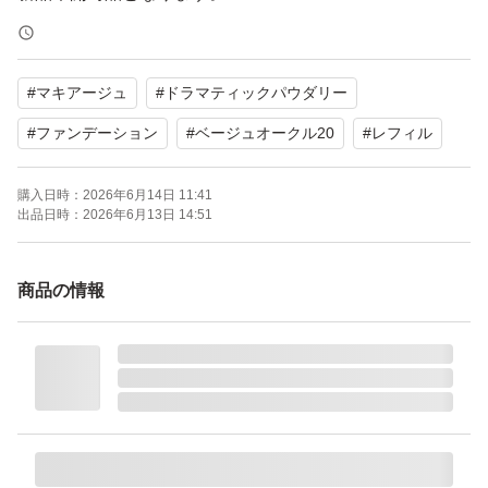
【ブランド】MAQuillAGE
#
マキアージュ
#
ドラマティックパウダリー
【商品名】ドラマティックパウダリー EX
【カラー】ベージュオークル20
#
ファンデーション
#
ベージュオークル20
#
レフィル
【状態】未使用
購入日時：
2026年6月14日 11:41
【付属品】やわらかフィットスポンジ
出品日時：
2026年6月13日 14:51
【SPF/PA】SPF25・PA+++
商品の情報
よろしくお願いいたします。