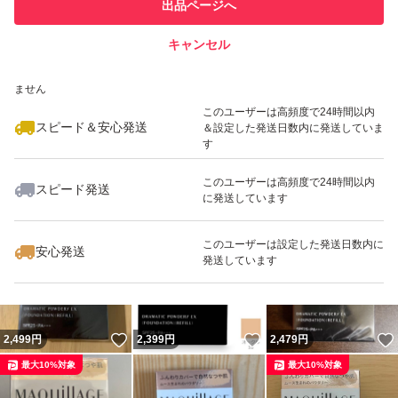
他フリマ実績◯+
出品ページへ
での取引実績があります
キャンセル
スピード&安心発送
いいね！
いいね！
2,469
※このバッジは実績に基づく表示であり、発送を保証しているものではあり
円
2,489
円
2,500
円
ません
最大10%対象
最大10%対象
最大10%対象
このユーザーは高頻度で24時間以内
スピード＆安心発送
＆設定した発送日数内に発送していま
す
このユーザーは高頻度で24時間以内
スピード発送
に発送しています
いいね！
いいね！
2,499
円
2,499
円
2,490
円
最大10%対象
最大10%対象
このユーザーは設定した発送日数内に
安心発送
発送しています
いいね！
いいね！
2,499
円
2,399
円
2,479
円
最大10%対象
最大10%対象