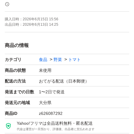
変形、傷、大きい、小さい等のトマトになります。
購入日時：
2026年6月15日 15:56
到着までにもっと熟します♪
出品日時：
2026年6月13日 14:25
☆リピート購入の方は、リピート様ページよりご注文下さ
商品の情報
い^_^
カテゴリ
食品
野菜
トマト
リピート様価格で販売させて頂きます。
商品の状態
未使用
※ゆうパックで、再利用箱で発送させて頂きます。(時間
配送の方法
おてがる配送（日本郵便）
帯指定不可!!)
発送までの日数
1〜2日で発送
発送元の地域
大分県
ダメになるトマトが出るかもしれないので、多めに詰めま
商品ID
z626087292
す。
Yahoo!フリマは全品送料無料・匿名配送
代金は運営が一旦預かり、評価後、出品者に支払われます