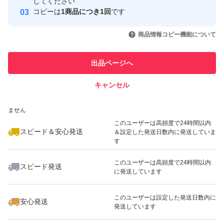
取引実績
してください
実に青っぽさが残るものは、常温において保存すると追熟
コピーは
1商品につき1回
です
がはじまり赤く熟します。 トマトは15～25℃で追熟がは
このユーザーはYahoo!フリマの取
取引実績◯+
いいね！
いいね！
2,180
円
2,180
円
1,680
円
引を完了させた実績があります
商品情報コピー機能について
じまり、完熟すると糖度が増すだけでなくリコピンなどの
最大10%対象
最大10%対象
栄養価も高まるので、赤く熟してから食べる方が断然お得
このユーザーは他フリマサービス
他フリマ実績◯+
出品ページへ
での取引実績があります
で
キャンセル
スピード&安心発送
注意→
いいね！
いいね！
2,280
※このバッジは実績に基づく表示であり、発送を保証しているものではあり
円
2,480
円
2,200
円
ません
①訳あり品とご理解の上、ご購入を宜しくお願い致しま
最大10%対象
最大10%対象
このユーザーは高頻度で24時間以内
スピード＆安心発送
＆設定した発送日数内に発送していま
す。
す
このユーザーは高頻度で24時間以内
②色味、サイズなどの指定は訳あり品は出来ません。
スピード発送
に発送しています
いいね！
いいね！
2,450
円
3,700
円
3,900
円
#産地直送
このユーザーは設定した発送日数内に
安心発送
発送しています
#農家直送