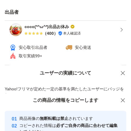
☆麗月トマトの特徴☆
トマトの麗月の味は？
出品者
麗月トマトは、1玉こぶし程度の大きさで、平均糖度は5
coco(*^ω^*)出品お休み
～7度以上といわれています。 食味が良く、糖度と酸味の
（
400
）
本人確認済
バランスが取れている味です。 割れにくい品種ですの
安心取引出品者
安心発送
で、しっかりと追熟してから食べるといいでしょう。 熟
取引実績99+
した状態でも、しっかりとした肉質のまま食べることがで
きます。
ユーザーの実績について
価格の相談
商品への質問
商品への質問からの値下げ交渉、不適切なカテゴリ変更依頼は禁止です
※発送時に柔らかくなり過ぎた物は、同じ重さの新しい物
Yahoo!フリマが定めた一定の基準を満たしたユーザーにバッジを
付与しています
に交換して発送致します。
この商品をみている人にオススメ
この商品の情報をコピーします
安心取引出品者
最大10%対象
Yahoo!フリマの基準をクリアした安
トマト追塾方法
安心取引出品者
商品画像の
無断転載は禁止
されています
心・安全なユーザーです
青いトマトは常温で追熟
コピーされた情報は
必ずご自身の商品に合わせて編集