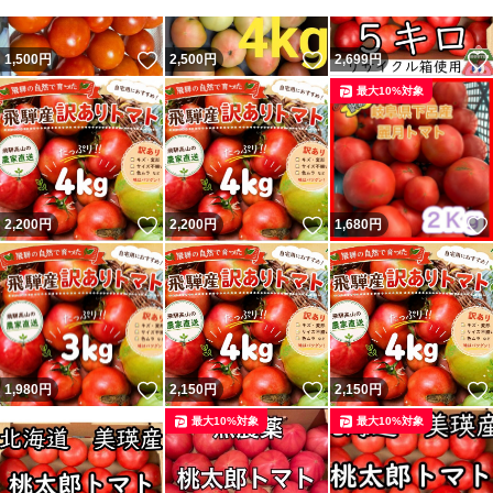
#高糖度
#トマト
いいね！
いいね！
1,500
円
2,500
円
2,699
円
#中玉
最大10%対象
#大玉
いいね！
いいね！
2,200
円
2,200
円
1,680
円
いいね！
いいね！
1,980
円
2,150
円
2,150
円
最大10%対象
最大10%対象