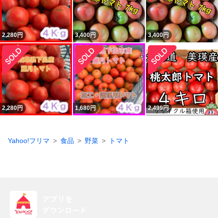
2,280
円
3,400
円
3,400
円
2,280
円
1,680
円
2,499
円
Yahoo!フリマ
食品
野菜
トマト