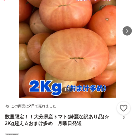
1
/
3
この商品は
2日
で売れました
い
数量限定！！大分県産トマト(綺麗な訳あり品)☆
0
2Kg超え☆おまけ多め 月曜日発送