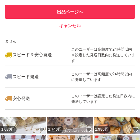
このユーザーは他フリマサービス
他フリマ実績◯+
出品ページへ
での取引実績があります
キャンセル
スピード&安心発送
いいね！
いいね！
1,160
※このバッジは実績に基づく表示であり、発送を保証しているものではあり
円
2,880
円
1,590
円
ません
最大10%対象
このユーザーは高頻度で24時間以内
スピード＆安心発送
＆設定した発送日数内に発送していま
す
このユーザーは高頻度で24時間以内
スピード発送
に発送しています
いいね！
いいね！
1,540
円
1,670
円
1,500
円
このユーザーは設定した発送日数内に
安心発送
発送しています
いいね！
いいね！
1,680
円
1,740
円
1,980
円