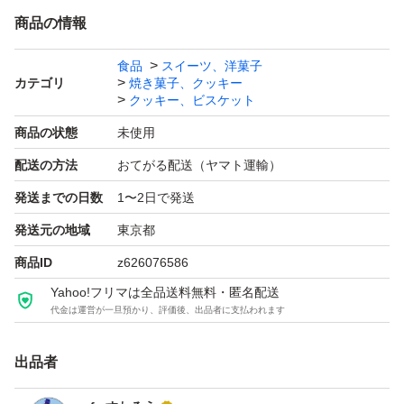
【紫芋】米粉(国内製造)、アーモンドパウダ一、バター、
商品の情報
きび糖、紫芋パウダー/香料、(一部乳・アーモンドを含む)
食品
スイーツ、洋菓子
カテゴリ
焼き菓子、クッキー
クッキー、ビスケット
保存方法：高温多湿を避けて保存してください
商品の状態
未使用
消費期限2026年7月10日迄
配送の方法
おてがる配送（ヤマト運輸）
【通常販売価格¥3,000+送料】
発送までの日数
1〜2日で発送
発送元の地域
東京都
商品ID
z626076586
Yahoo!フリマは全品送料無料・匿名配送
代金は運営が一旦預かり、評価後、出品者に支払われます
出品者