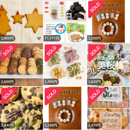
いいね！
いいね！
1,900
円
77,777
円
1,100
円
2,000
円
1,450
円
1,620
円
2,440
円
1,100
円
1,470
円