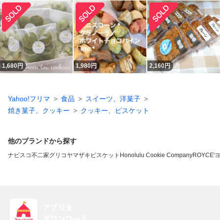
1,680
円
1,980
円
2,160
円
Yahoo!フリマ
食品
スイーツ、洋菓子
焼き菓子、クッキー
クッキー、ビスケット
他のブランドから探す
ナビスコ
不二家
グリコ
ヤマザキビスケット
Honolulu Cookie Company
ROYCE'