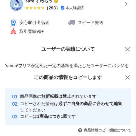
cafe すわろう
（
293
）
本人確認済
安心取引出品者
スピード発送
取引実績99+
ユーザーの実績について
価格の相談
商品への質問
商品への質問からの値下げ交渉、不適切なカテゴリ変更依頼は禁止です
Yahoo!フリマが定めた一定の基準を満たしたユーザーにバッジを
付与しています
この商品をみている人にオススメ
この商品の情報をコピーします
安心取引出品者
Yahoo!フリマの基準をクリアした安
安心取引出品者
商品画像の
無断転載は禁止
されています
心・安全なユーザーです
コピーされた情報は
必ずご自身の商品に合わせて編集
取引実績
してください
コピーは
1商品につき1回
です
このユーザーはYahoo!フリマの取
取引実績◯+
いいね！
いいね！
1,880
円
1,680
円
1,500
円
引を完了させた実績があります
商品情報コピー機能について
最大10%対象