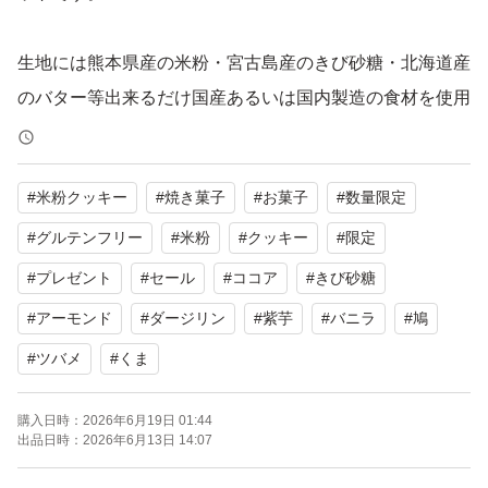
生地には熊本県産の米粉・宮古島産のきび砂糖・北海道産
のバター等出来るだけ国産あるいは国内製造の食材を使用
しております。
#
米粉クッキー
#
焼き菓子
#
お菓子
#
数量限定
すべて手作業の為大きさや形にばらつきがございます。
【バニラ】 米粉(国内製造)、アーモンドパウダー、バタ
#
グルテンフリー
#
米粉
#
クッキー
#
限定
ー、きび糖/香料、(一部乳・アーモンドを含む)
#
プレゼント
#
セール
#
ココア
#
きび砂糖
【ダージリン】 米粉(国内製造)、アーモンドパウダー、バ
#
アーモンド
#
ダージリン
#
紫芋
#
バニラ
#
鳩
ター、きび糖、ダージリン/香料、(一部乳・アーモンドを
#
ツバメ
#
くま
含む）
【ココア】米粉(国内製造)、アーモンドパウダー、バ タ
購入日時：
2026年6月19日 01:44
出品日時：
2026年6月13日 14:07
ー、きび糖、ココアパウダー/香料、(一部乳・アーモンド
を含む)