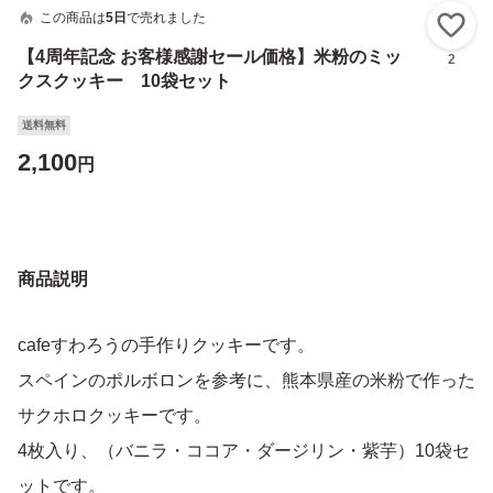
この商品は
5日
で売れました
い
【4周年記念 お客様感謝セール価格】米粉のミッ
2
クスクッキー 10袋セット
送料無料
2,100
円
商品説明
cafeすわろうの手作りクッキーです。
スペインのポルボロンを参考に、熊本県産の米粉で作った
サクホロクッキーです。
4枚入り、（バニラ・ココア・ダージリン・紫芋）10袋セ
ットです。