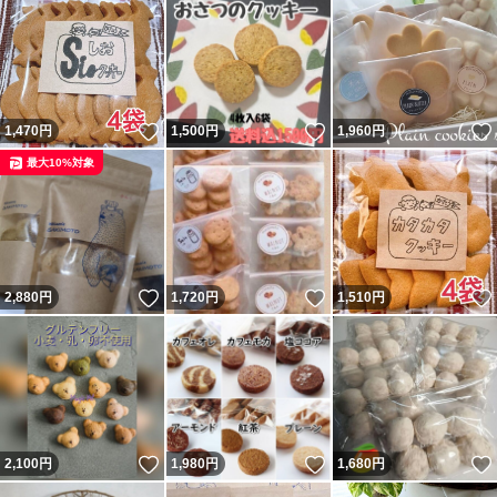
いいね！
いいね！
1,470
円
1,500
円
1,960
円
最大10%対象
いいね！
いいね！
2,880
円
1,720
円
1,510
円
いいね！
いいね！
2,100
円
1,980
円
1,680
円