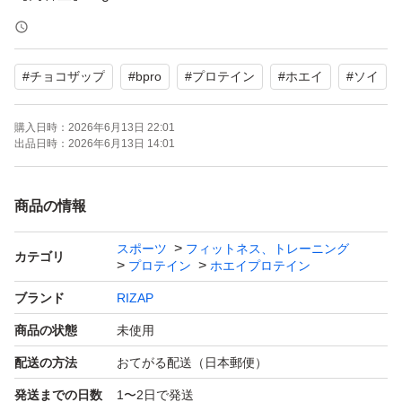
【たんぱく質】20g（1回分30gあたり）
【状態】未使用
#
チョコザップ
#
bpro
#
プロテイン
#
ホエイ
#
ソイ
運動時の栄養補給にぜひご活用ください。よろしくお願い
購入日時：
2026年6月13日 22:01
いたします。
出品日時：
2026年6月13日 14:01
商品の情報
スポーツ
フィットネス、トレーニング
カテゴリ
プロテイン
ホエイプロテイン
ブランド
RIZAP
商品の状態
未使用
配送の方法
おてがる配送（日本郵便）
発送までの日数
1〜2日で発送