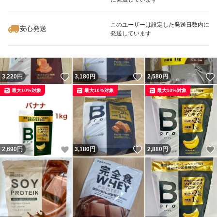
いいね！
いいね！
3,367
円
3,190
円
3,450
円
最大10%対象
このユーザーは設定した発送日数内に
安心発送
発送しています
いいね！
いいね！
3,220
円
3,180
円
2,580
円
最大10%対象
最大10%対象
最大10%対象
いいね！
いいね！
2,690
円
3,180
円
2,880
円