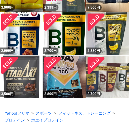
3,900
円
2,399
円
7,500
円
2,999
円
2,700
円
2,880
円
3,500
円
2,800
円
8,700
円
Yahoo!フリマ
スポーツ
フィットネス、トレーニング
プロテイン
ホエイプロテイン