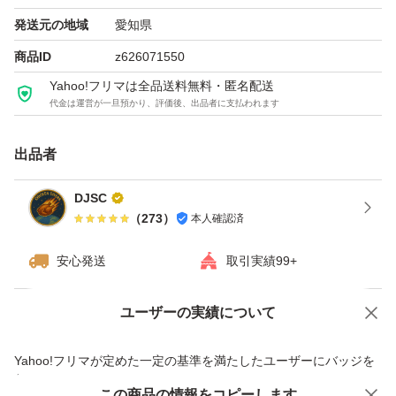
発送元の地域
愛知県
商品ID
z626071550
Yahoo!フリマは全品送料無料・匿名配送
代金は運営が一旦預かり、評価後、出品者に支払われます
出品者
DJSC
（
273
）
本人確認済
安心発送
取引実績99+
ユーザーの実績について
価格の相談
商品への質問
商品への質問からの値下げ交渉、不適切なカテゴリ変更依頼は禁止です
Yahoo!フリマが定めた一定の基準を満たしたユーザーにバッジを
付与しています
この商品をみている人にオススメ
この商品の情報をコピーします