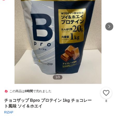
1
/
3
この商品は
8時間
で売れました
い
チョコザップ Bpro プロテイン 1kg チョコレー
8
ト風味 ソイ＆ホエイ
RIZAP