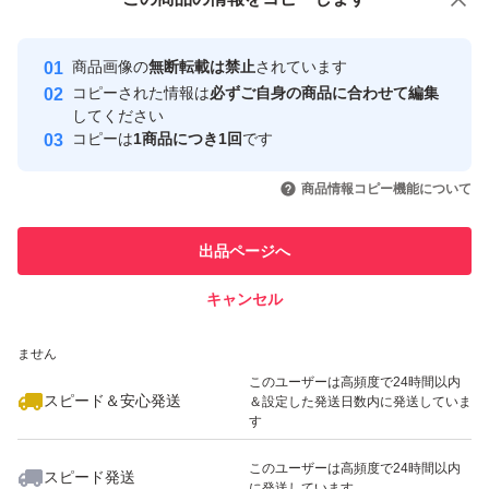
安心取引出品者
最大10%対象
Yahoo!フリマの基準をクリアした安
安心取引出品者
商品画像の
無断転載は禁止
されています
心・安全なユーザーです
コピーされた情報は
必ずご自身の商品に合わせて編集
取引実績
してください
コピーは
1商品につき1回
です
このユーザーはYahoo!フリマの取
取引実績◯+
いいね！
いいね！
3,190
円
3,200
円
3,180
円
引を完了させた実績があります
商品情報コピー機能について
このユーザーは他フリマサービス
他フリマ実績◯+
出品ページへ
での取引実績があります
キャンセル
スピード&安心発送
いいね！
いいね！
3,190
※このバッジは実績に基づく表示であり、発送を保証しているものではあり
円
3,190
円
2,780
円
ません
最大10%対象
このユーザーは高頻度で24時間以内
スピード＆安心発送
＆設定した発送日数内に発送していま
す
このユーザーは高頻度で24時間以内
スピード発送
に発送しています