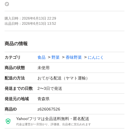
なってきました。
基本的にはサイズ混合の商品となっておりますので、大き
購入日時：
2026年6月13日 22:29
めなどの詳しいサイズ希望の方へは、選別代をプラスさせ
出品日時：
2026年6月13日 13:52
ていただきますのでご了承ください。
商品の情報
ニンニクを食べて免疫力アップしましょう★
カテゴリ
食品
野菜
香味野菜
にんにく
様々な物価上昇の中、ギリギリの価格で販売しております
商品の状態
未使用
ので、お値下げは御遠慮くださいm(_ _)m
配送の方法
おてがる配送（ヤマト運輸）
発送までの日数
2〜3日で発送
値上げ価格を少しでも抑えるため、梱包方法をネコポスに
発送元の地域
青森県
しております。宅急便コンパクトでの発送をご希望の方
商品ID
z626067526
は、申し訳ございませんが＋200円で対応させていただき
Yahoo!フリマは全品送料無料・匿名配送
ますのでコメントください(*^^*)
代金は運営が一旦預かり、評価後、出品者に支払われます