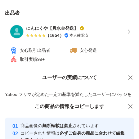
発送のサイズで厚さ3cmの制限がございますので、3cm以
出品者
内の粒の大きさのニンニクとなりますのでご了承ください
にんにくや【月水金発送】
ませ(><)
（
1654
）
本人確認済
安心取引出品者
安心発送
2kg以上のご購入で大きさ関係なく梱包出来ます！
取引実績99+
複数kgご希望の方はコメントください！
ユーザーの実績について
価格の相談
商品への質問
商品への質問からの値下げ交渉、不適切なカテゴリ変更依頼は禁止です
※多少の皮剥け、サイズがバラバラの商品である事はご了
Yahoo!フリマが定めた一定の基準を満たしたユーザーにバッジを
付与しています
承ください(><)
この商品をみている人にオススメ
この商品の情報をコピーします
安心取引出品者
時間が経つと、発根や芽が出てくる事もございますが、カ
最大10%対象
最大10%対象
最大10%対象
Yahoo!フリマの基準をクリアした安
ットする事で問題なくお使いいただけます☆
安心取引出品者
商品画像の
無断転載は禁止
されています
心・安全なユーザーです
コピーされた情報は
必ずご自身の商品に合わせて編集