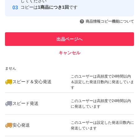
取引実績
してください
にんにく ニンニク 乾燥 ガーリック 農家 スタミナ 滋養強
コピーは
1商品につき1回
です
壮 疲労回復 青森県産 ホワイト六片 野菜 新鮮 国産 安心 安
このユーザーはYahoo!フリマの取
取引実績◯+
いいね！
いいね！
2,330
円
2,300
円
2,000
円
引を完了させた実績があります
商品情報コピー機能について
全 免疫力
最大10%対象
このユーザーは他フリマサービス
他フリマ実績◯+
出品ページへ
での取引実績があります
キャンセル
スピード&安心発送
いいね！
いいね！
2,300
※このバッジは実績に基づく表示であり、発送を保証しているものではあり
円
2,300
円
2,580
円
ません
最大10%対象
このユーザーは高頻度で24時間以内
スピード＆安心発送
＆設定した発送日数内に発送していま
す
このユーザーは高頻度で24時間以内
スピード発送
に発送しています
いいね！
いいね！
2,300
円
2,380
円
2,300
円
このユーザーは設定した発送日数内に
安心発送
発送しています