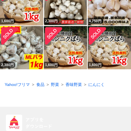
1,600
円
2,300
円
4,750
円
2,380
円
1,600
円
1,600
円
Yahoo!フリマ
食品
野菜
香味野菜
にんにく