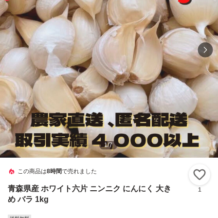
1
/
7
この商品は
8時間
で売れました
い
青森県産 ホワイト六片 ニンニク にんにく 大き
1
め バラ 1kg