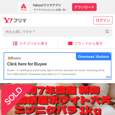
ログイン
カテゴリから探す
ブランドから探す
Overseas Visitors
Click here for Buyee
Buyee - A multilingual purchasing agent service operated by tenso, featuring items
from JDirectItems Fleamarket (provided by LY Corporation)