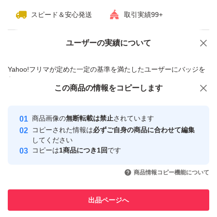
スピード＆安心発送
取引実績99+
ユーザーの実績について
価格の相談
商品への質問
商品への質問からの値下げ交渉、不適切なカテゴリ変更依頼は禁止です
Yahoo!フリマが定めた一定の基準を満たしたユーザーにバッジを
付与しています
この商品をみている人にオススメ
この商品の情報をコピーします
安心取引出品者
最大10%対象
最大10%対象
最大10%対象
Yahoo!フリマの基準をクリアした安
安心取引出品者
商品画像の
無断転載は禁止
されています
心・安全なユーザーです
コピーされた情報は
必ずご自身の商品に合わせて編集
取引実績
してください
コピーは
1商品につき1回
です
このユーザーはYahoo!フリマの取
取引実績◯+
いいね！
いいね！
7,190
円
8,100
円
8,225
円
引を完了させた実績があります
商品情報コピー機能について
最大10%対象
最大10%対象
最大10%対象
このユーザーは他フリマサービス
他フリマ実績◯+
出品ページへ
での取引実績があります