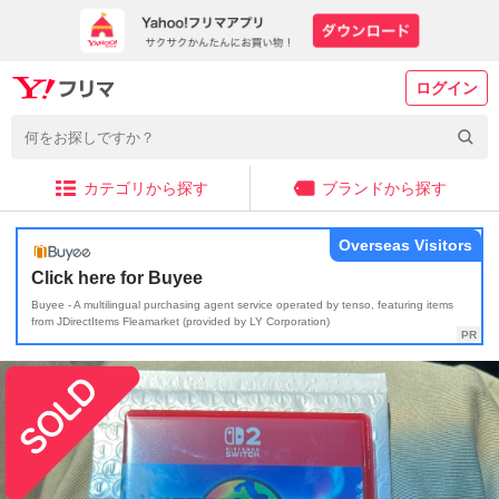
ログイン
カテゴリから探す
ブランドから探す
Overseas Visitors
Click here for Buyee
Buyee - A multilingual purchasing agent service operated by tenso, featuring items
from JDirectItems Fleamarket (provided by LY Corporation)