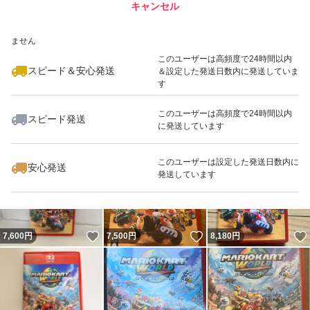
キャンセル
スピード&安心発送
いいね！
いいね！
7,300
※このバッジは実績に基づく表示であり、発送を保証しているものではあり
円
8,300
円
7,888
円
ません
このユーザーは高頻度で24時間以内
スピード＆安心発送
＆設定した発送日数内に発送していま
す
このユーザーは高頻度で24時間以内
スピード発送
に発送しています
いいね！
いいね！
7,300
円
7,250
円
7,280
円
このユーザーは設定した発送日数内に
安心発送
発送しています
いいね！
いいね！
7,600
円
7,500
円
8,180
円