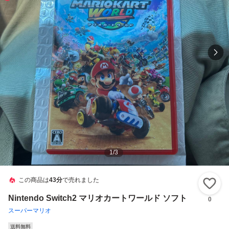
1
/
3
この商品は
43分
で売れました
い
Nintendo Switch2 マリオカートワールド ソフト
0
スーパーマリオ
送料無料