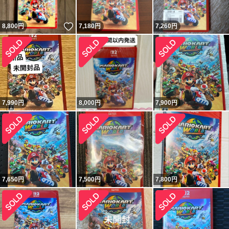
いいね！
8,800
円
7,180
円
7,260
円
7,990
円
8,000
円
7,900
円
7,650
円
7,500
円
7,800
円