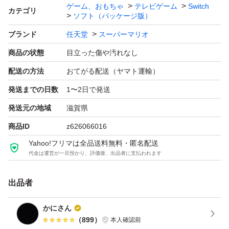
ゲーム、おもちゃ
テレビゲーム
Switch
カテゴリ
ソフト（パッケージ版）
ブランド
任天堂
スーパーマリオ
商品の状態
目立った傷や汚れなし
配送の方法
おてがる配送（ヤマト運輸）
発送までの日数
1〜2日で発送
発送元の地域
滋賀県
商品ID
z626066016
Yahoo!フリマは全品送料無料・匿名配送
代金は運営が一旦預かり、評価後、出品者に支払われます
出品者
かにさん
（
899
）
本人確認前