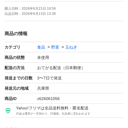
味は通常通りで大差ありません。
購入日時：
2026年6月21日 19:59
生食用としても適しています。
出品日時：
2026年6月13日 13:39
早生品種を吊る場合は家庭で食べる用として吊るすことが
多く、流通することがほとんどありません。
商品の情報
希少だと思いますので、この機会にぜひお試しください。
カテゴリ
食品
野菜
玉ねぎ
こちらの商品は葉と根を切り落として発送するものになり
商品の状態
未使用
ますので、ご注意ください。
配送の方法
おてがる配送（日本郵便）
(処理を行い次第写真を追加します)
発送までの日数
3〜7日で発送
吊るす場合は吊り玉として出品していますので、そちらか
発送元の地域
兵庫県
ら購入よろしくお願いします。
商品ID
z626061056
Yahoo!フリマは全品送料無料・匿名配送
到着後、風通しのいい場所で保管してください。
代金は運営が一旦預かり、評価後、出品者に支払われます
新玉ねぎの季節を過ぎたとしても、この商品はお楽しみい