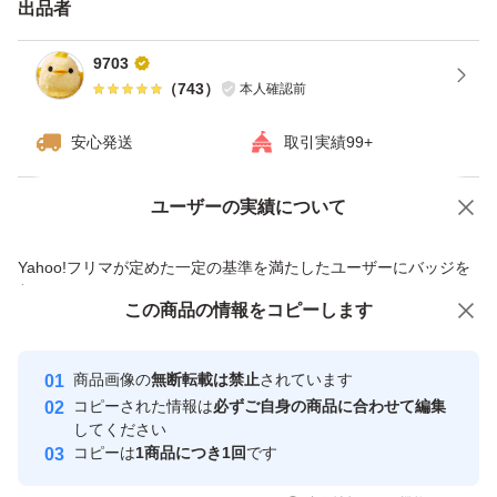
ただけます。
出品者
ゆっくり玉ねぎを楽しみたい方に向いています。
9703
長持ちするのは切らないで吊る保管方法のため、1束その
（
743
）
本人確認前
ままで買う方がおすすめです。
安心発送
取引実績99+
そちらもぜひご検討ください。
ユーザーの実績について
価格の相談
商品への質問
出荷専用で発送予定です。
商品への質問からの値下げ交渉、不適切なカテゴリ変更依頼は禁止です
Yahoo!フリマが定めた一定の基準を満たしたユーザーにバッジを
付与しています
この商品をみている人にオススメ
この商品の情報をコピーします
安心取引出品者
最大10%対象
最大10%対象
最大10%対象
Yahoo!フリマの基準をクリアした安
安心取引出品者
商品画像の
無断転載は禁止
されています
心・安全なユーザーです
コピーされた情報は
必ずご自身の商品に合わせて編集
取引実績
してください
コピーは
1商品につき1回
です
このユーザーはYahoo!フリマの取
取引実績◯+
いいね！
いいね！
1,950
円
2,500
円
1,980
円
引を完了させた実績があります