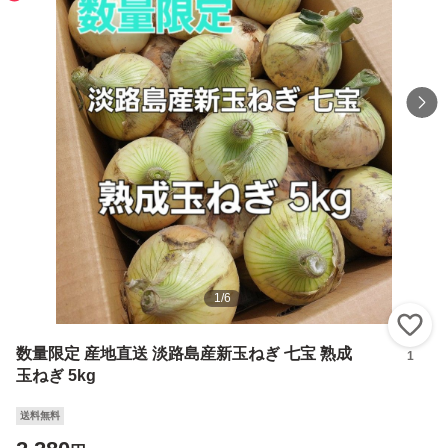
1
/
6
い
数量限定 産地直送 淡路島産新玉ねぎ 七宝 熟成
1
玉ねぎ 5kg
送料無料