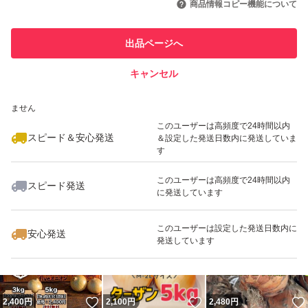
商品情報コピー機能について
このユーザーは他フリマサービス
他フリマ実績◯+
出品ページへ
での取引実績があります
キャンセル
スピード&安心発送
いいね！
いいね！
1,780
※このバッジは実績に基づく表示であり、発送を保証しているものではあり
円
2,100
円
1,480
円
ません
最大10%対象
最大10%対象
このユーザーは高頻度で24時間以内
スピード＆安心発送
＆設定した発送日数内に発送していま
す
このユーザーは高頻度で24時間以内
スピード発送
に発送しています
いいね！
いいね！
2,450
円
2,580
円
1,995
円
このユーザーは設定した発送日数内に
安心発送
発送しています
いいね！
いいね！
2,400
円
2,100
円
2,480
円