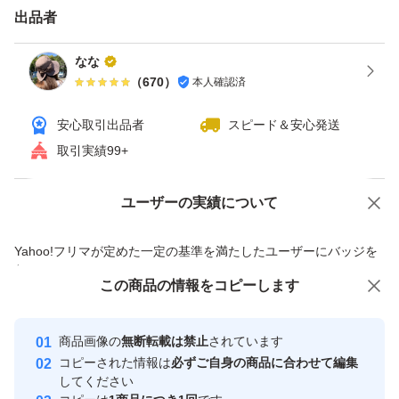
出品者
なな
（
670
）
本人確認済
安心取引出品者
スピード＆安心発送
取引実績99+
ユーザーの実績について
価格の相談
商品への質問
商品への質問からの値下げ交渉、不適切なカテゴリ変更依頼は禁止です
Yahoo!フリマが定めた一定の基準を満たしたユーザーにバッジを
付与しています
この商品をみている人にオススメ
この商品の情報をコピーします
安心取引出品者
Yahoo!フリマの基準をクリアした安
安心取引出品者
商品画像の
無断転載は禁止
されています
心・安全なユーザーです
コピーされた情報は
必ずご自身の商品に合わせて編集
取引実績
してください