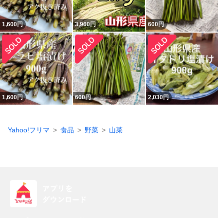
1,600
円
3,960
円
600
円
1,600
円
600
円
2,030
円
Yahoo!フリマ
食品
野菜
山菜