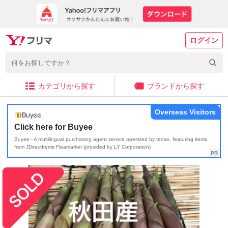
ログイン
カテゴリから探す
ブランドから探す
Overseas Visitors
Click here for Buyee
Buyee - A multilingual purchasing agent service operated by tenso, featuring items
from JDirectItems Fleamarket (provided by LY Corporation)