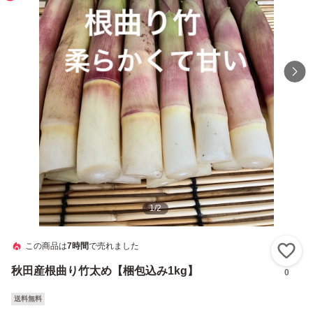
1
/
2
この商品は
7時間
で売れました
い
秋田産根曲り竹太め【梱包込み1kg】
0
送料無料