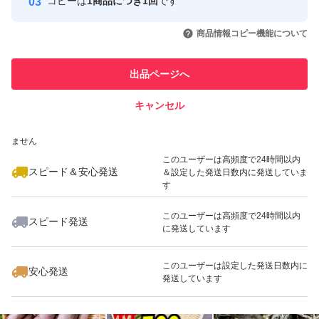
コピーは
1商品につき1回
です
このユーザーはYahoo!フリマの取
取引実績◯+
いいね！
いいね！
1,100
円
1,100
円
1,100
円
引を完了させた実績があります
商品情報コピー機能について
このユーザーは他フリマサービス
他フリマ実績◯+
出品ページへ
での取引実績があります
キャンセル
スピード&安心発送
いいね！
いいね！
1,100
※このバッジは実績に基づく表示であり、発送を保証しているものではあり
円
3,200
円
3,500
円
ません
このユーザーは高頻度で24時間以内
スピード＆安心発送
＆設定した発送日数内に発送していま
す
このユーザーは高頻度で24時間以内
スピード発送
に発送しています
いいね！
いいね！
1,100
円
1,350
円
1,100
円
このユーザーは設定した発送日数内に
安心発送
発送しています