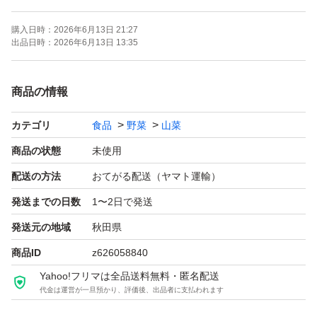
購入日時：
2026年6月13日 21:27
出品日時：
2026年6月13日 13:35
商品の情報
カテゴリ
食品
野菜
山菜
商品の状態
未使用
配送の方法
おてがる配送（ヤマト運輸）
発送までの日数
1〜2日で発送
発送元の地域
秋田県
商品ID
z626058840
Yahoo!フリマは全品送料無料・匿名配送
代金は運営が一旦預かり、評価後、出品者に支払われます