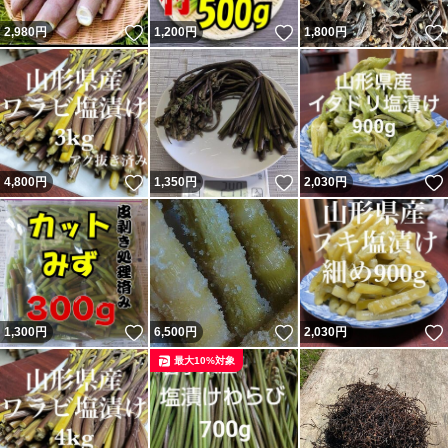
いいね！
いいね！
2,980
円
1,200
円
1,800
円
いいね！
いいね！
4,800
円
1,350
円
2,030
円
いいね！
いいね！
1,300
円
6,500
円
2,030
円
最大10%対象