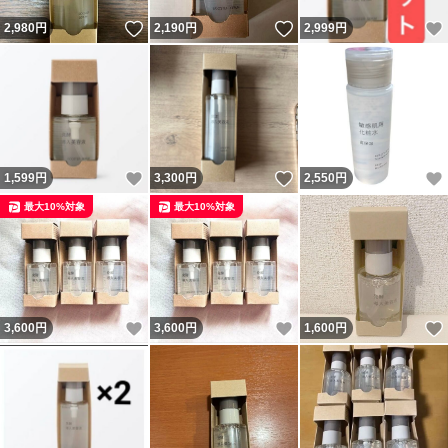
いいね！
いいね！
2,980
円
2,190
円
2,999
円
いいね！
いいね！
1,599
円
3,300
円
2,550
円
最大10%対象
最大10%対象
いいね！
いいね！
3,600
円
3,600
円
1,600
円