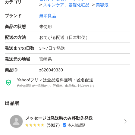
カテゴリ
スキンケア、基礎化粧品
美容液
ブランド：無印良品
ブランド
無印良品
商品の状態
未使用
配送の方法
おてがる配送（日本郵便）
発送までの日数
3〜7日で発送
発送元の地域
宮崎県
商品ID
z626049330
Yahoo!フリマは全品送料無料・匿名配送
代金は運営が一旦預かり、評価後、出品者に支払われます
出品者
メッセージは発送時のみ移動先発送
（
5827
）
本人確認済