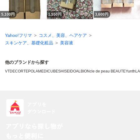
5,100
円
1,550
円
3,600
円
Yahoo!フリマ
コスメ、美容、ヘアケア
スキンケア、基礎化粧品
美容液
他のブランドから探す
VT
DECORTE
POLA
MEDICUBE
SHISEIDO
ALBION
cle de peau BEAUTE
Yunth
L