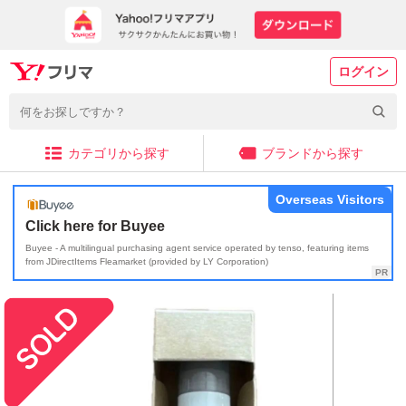
ログイン
カテゴリから探す
ブランドから探す
Overseas Visitors
Click here for Buyee
Buyee - A multilingual purchasing agent service operated by tenso, featuring items
from JDirectItems Fleamarket (provided by LY Corporation)