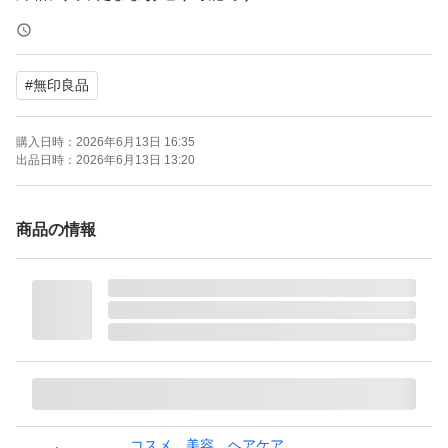
しかし外箱ら紙でできているため、多少の折れなどはご容
赦下さいませ。
#
無印良品
天然由来成分*100％にこだわったコクのある導入美容
購入日時：
2026年6月13日 16:35
液。成分の65％以上が、肌にハリとうるおいを与える米
出品日時：
2026年6月13日 13:20
ぬか発酵液です。
商品の情報
商品詳細は無印サイトにてご参照下さい。
無印良品 発酵導入美容液 本体/100mL
ブランド：無印良品
化粧水種類：ブースター、導入液
使用感：保湿
無印良品 発酵導入美容液 大容量 100ml
コスメ、美容、ヘアケア