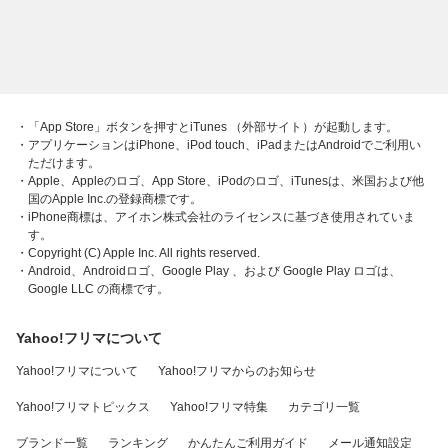
・「App Store」ボタンを押すとiTunes （外部サイト）が起動します。
・アプリケーションはiPhone、iPod touch、iPadまたはAndroidでご利用い
ただけます。
・Apple、Appleのロゴ、App Store、iPodのロゴ、iTunesは、米国および他
国のApple Inc.の登録商標です。
・iPhone商標は、アイホン株式会社のライセンスに基づき使用されていま
す。
・Copyright (C) Apple Inc. All rights reserved.
・Android、Androidロゴ、Google Play 、および Google Play ロゴは、
Google LLC の商標です。
Yahoo!フリマについて
Yahoo!フリマについて
Yahoo!フリマからのお知らせ
Yahoo!フリマトピックス
Yahoo!フリマ特集
カテゴリ一覧
ブランド一覧
ランキング
かんたんご利用ガイド
メール通知設定