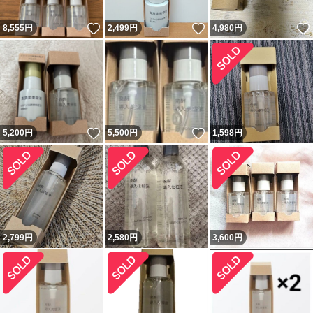
いいね！
いいね！
8,555
円
2,499
円
4,980
円
いいね！
いいね！
5,200
円
5,500
円
1,598
円
2,799
円
2,580
円
3,600
円