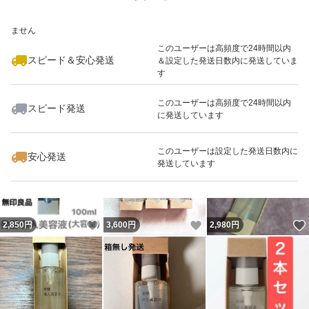
いいね！
いいね！
5,300
※このバッジは実績に基づく表示であり、発送を保証しているものではあり
円
2,850
円
3,500
円
ません
最大10%対象
最大10%対象
このユーザーは高頻度で24時間以内
スピード＆安心発送
＆設定した発送日数内に発送していま
す
このユーザーは高頻度で24時間以内
スピード発送
に発送しています
いいね！
いいね！
1,598
円
2,580
円
3,600
円
最大10%対象
このユーザーは設定した発送日数内に
安心発送
発送しています
いいね！
いいね！
2,850
円
3,600
円
2,980
円