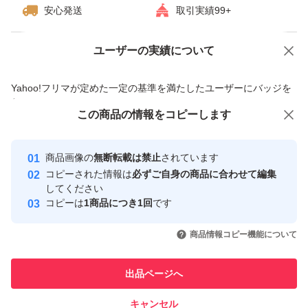
安心発送
取引実績99+
ユーザーの実績について
価格の相談
商品への質問
商品への質問からの値下げ交渉、不適切なカテゴリ変更依頼は禁止です
Yahoo!フリマが定めた一定の基準を満たしたユーザーにバッジを
付与しています
この商品をみている人にオススメ
この商品の情報をコピーします
安心取引出品者
最大10%対象
最大10%対象
最大10%対象
Yahoo!フリマの基準をクリアした安
安心取引出品者
商品画像の
無断転載は禁止
されています
心・安全なユーザーです
コピーされた情報は
必ずご自身の商品に合わせて編集
取引実績
してください
コピーは
1商品につき1回
です
このユーザーはYahoo!フリマの取
取引実績◯+
いいね！
いいね！
2,790
円
2,580
円
1,700
円
引を完了させた実績があります
商品情報コピー機能について
最大10%対象
最大10%対象
このユーザーは他フリマサービス
他フリマ実績◯+
出品ページへ
での取引実績があります
キャンセル
スピード&安心発送