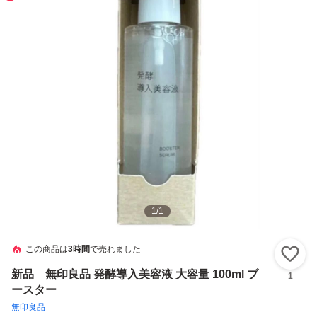
1
/
1
この商品は
3時間
で売れました
い
新品 無印良品 発酵導入美容液 大容量 100ml ブ
1
ースター
無印良品