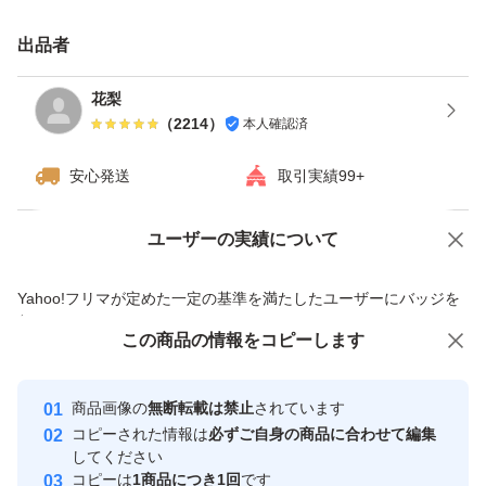
値下げ不可です
出品者
花梨
（
2214
）
本人確認済
安心発送
取引実績99+
ユーザーの実績について
価格の相談
商品への質問
商品への質問からの値下げ交渉、不適切なカテゴリ変更依頼は禁止です
Yahoo!フリマが定めた一定の基準を満たしたユーザーにバッジを
付与しています
この商品をみている人にオススメ
この商品の情報をコピーします
安心取引出品者
最大10%対象
Yahoo!フリマの基準をクリアした安
安心取引出品者
商品画像の
無断転載は禁止
されています
心・安全なユーザーです
コピーされた情報は
必ずご自身の商品に合わせて編集
取引実績
してください
コピーは
1商品につき1回
です