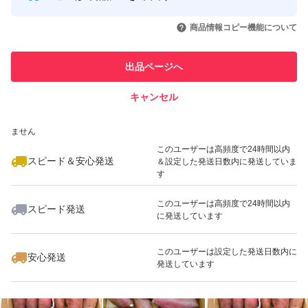
このユーザーはYahoo!フリマの取
取引実績◯+
いいね！
いいね！
1,280
円
1,280
円
1,100
円
引を完了させた実績があります
商品情報コピー機能について
最大10%対象
最大10%対象
このユーザーは他フリマサービス
他フリマ実績◯+
出品ページへ
での取引実績があります
キャンセル
スピード&安心発送
いいね！
いいね！
1,100
※このバッジは実績に基づく表示であり、発送を保証しているものではあり
円
1,100
円
1,380
円
ません
最大10%対象
このユーザーは高頻度で24時間以内
スピード＆安心発送
＆設定した発送日数内に発送していま
す
このユーザーは高頻度で24時間以内
スピード発送
に発送しています
いいね！
いいね！
2,400
円
1,200
円
1,280
円
このユーザーは設定した発送日数内に
安心発送
発送しています