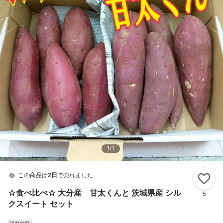
1
/
1
この商品は
2日
で売れました
い
☆食べ比べ☆ 大分産 甘太くんと 茨城県産 シル
5
クスイート セット