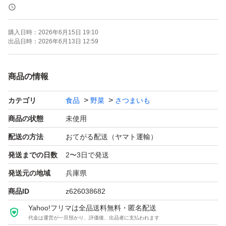
★茨城県産 さつまいも
シルクスイート2 Ｓサイズ
購入日時：
2026年6月15日 19:10
出品日時：
2026年6月13日 12:59
しっとりなめらかな食感と甘さが魅力
まるでスイートポストを食べているような味わいです。
商品の情報
カテゴリ
食品
野菜
さつまいも
★焼き芋屋が厳選した芋を発送致します。
商品の状態
未使用
ぜひ焼き芋にして食べてみて下さい♪
配送の方法
おてがる配送（ヤマト運輸）
発送までの日数
2〜3日で発送
他にもシルクスイート 、鳴門金時、甘太くん、紅はるか
発送元の地域
兵庫県
なども出品しますよ。
商品ID
z626038682
Yahoo!フリマは全品送料無料・匿名配送
北海道、沖縄の方もこのままのお値段です。
代金は運営が一旦預かり、評価後、出品者に支払われます