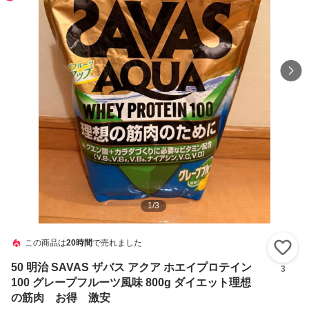
1
/
3
この商品は
20時間
で売れました
い
50 明治 SAVAS ザバス アクア ホエイプロテイン
3
100 グレープフルーツ風味 800g ダイエット理想
の筋肉 お得 激安