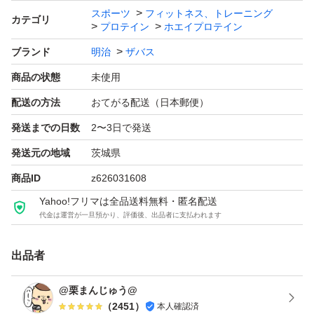
味 800g × 1袋
スポーツ
フィットネス、トレーニング
カテゴリ
プロテイン
ホエイプロテイン
ブランド：明治 ザバス
ブランド
明治
ザバス
プロテイン剤形、タイプ：粉末
商品の状態
未使用
たんぱく質含有率：71.4 %
製法：WPI製法
配送の方法
おてがる配送（日本郵便）
味：グレープフルーツ味
発送までの日数
2〜3日で発送
容量（g）：800.0 g
発送元の地域
茨城県
販売単位：1.0 セット
商品ID
z626031608
Yahoo!フリマは全品送料無料・匿名配送
代金は運営が一旦預かり、評価後、出品者に支払われます
出品者
@栗まんじゅう@
（
2451
）
本人確認済