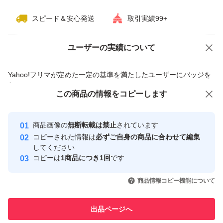
スピード＆安心発送
取引実績99+
ユーザーの実績について
価格の相談
商品への質問
商品への質問からの値下げ交渉、不適切なカテゴリ変更依頼は禁止です
Yahoo!フリマが定めた一定の基準を満たしたユーザーにバッジを
付与しています
この商品をみている人にオススメ
この商品の情報をコピーします
安心取引出品者
最大10%対象
Yahoo!フリマの基準をクリアした安
安心取引出品者
商品画像の
無断転載は禁止
されています
心・安全なユーザーです
コピーされた情報は
必ずご自身の商品に合わせて編集
取引実績
してください
コピーは
1商品につき1回
です
このユーザーはYahoo!フリマの取
取引実績◯+
いいね！
いいね！
9,500
円
4,150
円
4,680
円
引を完了させた実績があります
商品情報コピー機能について
最大10%対象
このユーザーは他フリマサービス
他フリマ実績◯+
出品ページへ
での取引実績があります