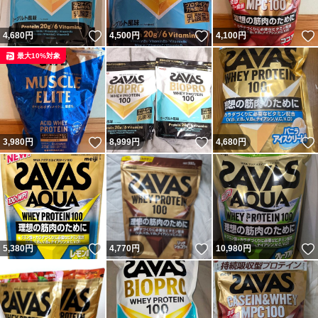
いいね！
いいね！
4,680
円
4,500
円
4,100
円
最大10%対象
いいね！
いいね！
3,980
円
8,999
円
4,680
円
いいね！
いいね！
5,380
円
4,770
円
10,980
円