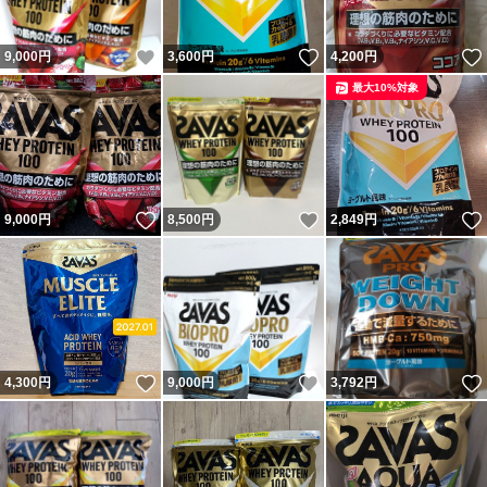
いいね！
いいね！
9,000
円
3,600
円
4,200
円
最大10%対象
いいね！
いいね！
9,000
円
8,500
円
2,849
円
いいね！
いいね！
4,300
円
9,000
円
3,792
円