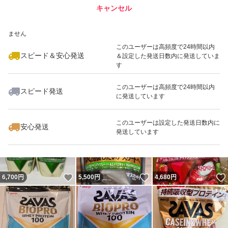
キャンセル
スピード&安心発送
いいね！
いいね！
4,790
※このバッジは実績に基づく表示であり、発送を保証しているものではあり
円
4,780
円
3,480
円
ません
このユーザーは高頻度で24時間以内
スピード＆安心発送
＆設定した発送日数内に発送していま
す
このユーザーは高頻度で24時間以内
スピード発送
に発送しています
いいね！
いいね！
3,480
円
3,700
円
3,900
円
最大10%対象
このユーザーは設定した発送日数内に
安心発送
発送しています
いいね！
いいね！
6,700
円
5,500
円
4,680
円