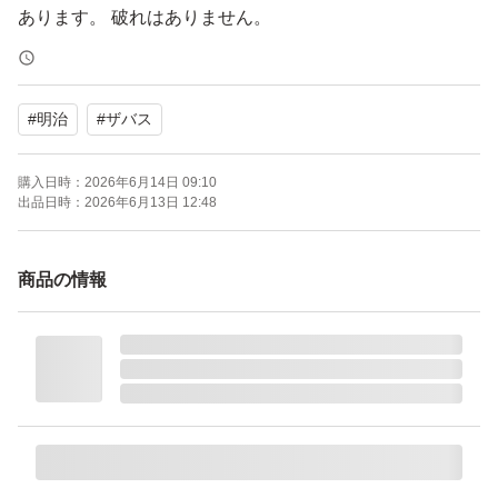
あります。 破れはありません。
あくまで素人出品なので、梱包が雑な場合もあるかもし
#
明治
#
ザバス
れません。簡易的な梱包での発送の場合もありますので、
開封時にカッターやハサミ等を使用されるる場合は、
購入日時：
2026年6月14日 09:10
十分にお気をつけ下さい。ゆうパケットポストで簡易梱包
出品日時：
2026年6月13日 12:48
にて発送します。
ご理解の上ご購入をお願いします。
商品の情報
自宅保管のため、神経質な方または完璧な品質を求める
方は購入をご遠慮ください。
購入後の返品、クレーム等の対応しかねます。
ザバス アクア ホエイプロテイン100 グレープフルーツ風