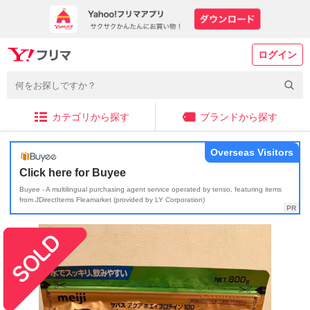
ログイン
カテゴリから探す
ブランドから探す
Overseas Visitors
Click here for Buyee
Buyee - A multilingual purchasing agent service operated by tenso, featuring items
from JDirectItems Fleamarket (provided by LY Corporation)