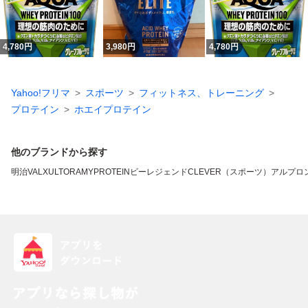
4,780
円
3,980
円
4,780
円
Yahoo!フリマ
スポーツ
フィットネス、トレーニング
プロテイン
ホエイプロテイン
他のブランドから探す
明治
VALX
ULTORA
MYPROTEIN
ビーレジェンド
CLEVER（スポーツ）
アルプロ