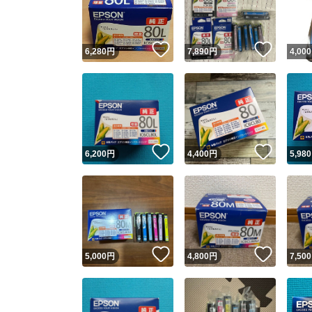
他フ
いいね！
いいね
6,280
円
7,890
円
4,000
スピード
※このバッ
スピ
いいね！
いいね
6,200
円
4,400
円
5,980
スピ
安心
いいね！
いいね
5,000
円
4,800
円
7,500