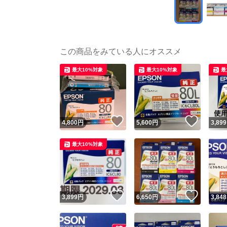
この商品をみている人にオススメ
最大10%対象
最大10%対象
最
いいね！
いいね
4,800
円
5,600
円
3,899
最大10%対象
いいね！
いいね
3,899
円
6,650
円
3,848