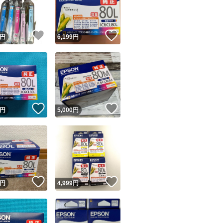
商品情報コピー機
リマ実績◯+
このユーザーは他フリマサービスでの取引実績があります
！
いいね！
いいね！
円
6,199
円
出品ページへ
&安心発送
キャンセル
ジは実績に基づく表示であり、発送を保証しているものではありません
このユーザーは高頻度で24時間以内＆設定した発送日数内に
ード＆安心発送
ます
！
いいね！
いいね！
円
5,000
円
ード発送
このユーザーは高頻度で24時間以内に発送しています
発送
このユーザーは設定した発送日数内に発送しています
！
いいね！
いいね！
円
4,999
円