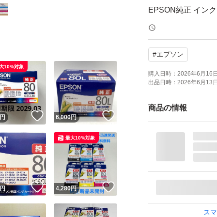
EPSON純正 イン
ICBK80L
ICC80L
#
エプソン
ICM80L
大10%対象
ICY80L
購入日時：
2026年6月16日 
出品日時：
2026年6月13日 
ICLC80L
ICLM80L
商品の情報
！
いいね！
いいね！
円
6,000
円
6色セット
増量タイプ
最大10%対象
未使用品です。
値下げ不可
！
いいね！
いいね！
円
4,280
円
返品は受け付けて
スマ