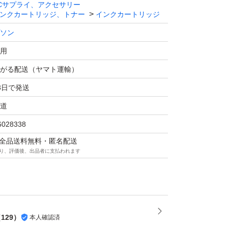
Cサプライ、アクセサリー
トリッジ とうもろこし IC6CL80L（6色パッ
ンクカートリッジ、トナー
インクカートリッジ
ソン
ン
用
がる配送（ヤマト運輸）
3日で発送
道
6028338
マは全品送料無料・匿名配送
り、評価後、出品者に支払われます
（
129
）
本人確認済