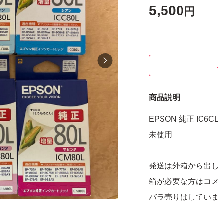
5,500
円
商品説明
EPSON 純正 I
未使用
発送は外箱から出
箱が必要な方はコ
バラ売りはしてい