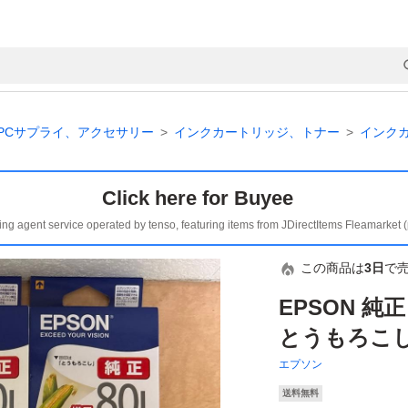
PCサプライ、アクセサリー
インクカートリッジ、トナー
インク
Click here for Buyee
ing agent service operated by tenso, featuring items from JDirectItems Fleamarket 
この商品は
3日
で
EPSON 純正
とうもろこ
エプソン
送料無料