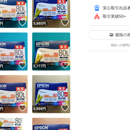
安心取引出品
取引実績50+
！
いいね！
いいね！
円
5,980
円
価格の
商品への質問
ユーザーの実績について
！
いいね！
いいね！
円
5,777
円
o!フリマが定めた一定の基準を満たしたユーザーにバッジを付与しています
出品者
この商品の情報をコピーします
取引出品者
Yahoo!フリマの基準をクリアした安心・安全なユーザーです
！
いいね！
いいね！
商品画像の
無断転載は禁止
されています
円
5,999
円
コピーされた情報は
必ずご自身の商品に合わせて編集
してください
コピーは
1商品につき1回
です
実績◯+
このユーザーはYahoo!フリマの取引を完了させた実績があり