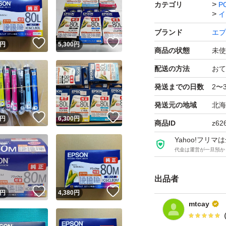
カテゴリ
P
エプソン インクカー
イ
ク 増量）
ブランド
エプ
！
いいね！
いいね！
ブランド：エプソ
円
5,300
円
商品の状態
未使
配送の方法
おて
発送までの日数
2〜
発送元の地域
北海
！
いいね！
いいね！
円
6,300
円
商品ID
z62
Yahoo!フリ
代金は運営が一旦預か
出品者
！
いいね！
いいね！
円
4,380
円
mtcay