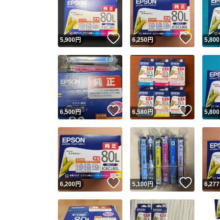
いいね！
いいね
5,900
円
6,250
円
5,800
いいね！
いいね
6,500
円
6,580
円
5,800
Yaho
安心取引
安心
いいね！
いいね
6,200
円
5,100
円
6,277
取引実績
取引