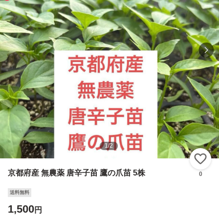
1
/
2
い
京都府産 無農薬 唐辛子苗 鷹の爪苗 5株
0
送料無料
1,500
円