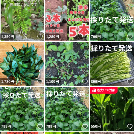
いいね！
いいね！
1,350
円
1,280
円
799
円
いいね！
いいね！
1,780
円
1,100
円
899
円
最大10%対象
いいね！
いいね！
799
円
799
円
550
円