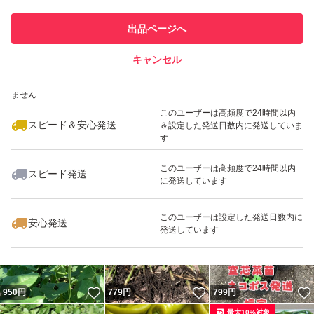
このユーザーは他フリマサービス
他フリマ実績◯+
出品ページへ
での取引実績があります
キャンセル
スピード&安心発送
いいね！
いいね！
720
※このバッジは実績に基づく表示であり、発送を保証しているものではあり
円
1,080
円
2,500
円
ません
最大10%対象
このユーザーは高頻度で24時間以内
スピード＆安心発送
＆設定した発送日数内に発送していま
す
このユーザーは高頻度で24時間以内
スピード発送
に発送しています
いいね！
いいね！
999
円
999
円
990
円
このユーザーは設定した発送日数内に
安心発送
発送しています
いいね！
いいね！
950
円
779
円
799
円
最大10%対象