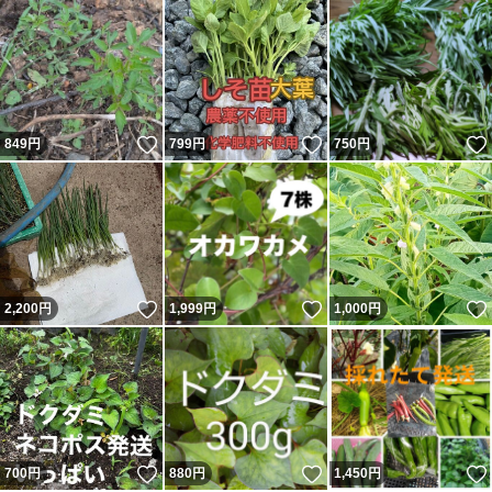
いいね！
いいね！
849
円
799
円
750
円
いいね！
いいね！
2,200
円
1,999
円
1,000
円
いいね！
いいね！
700
円
880
円
1,450
円