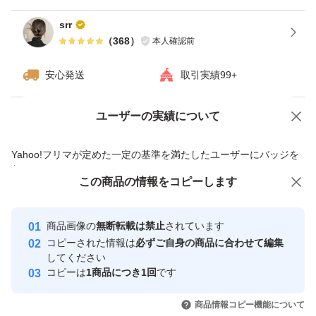
srr
（
368
）
本人確認前
安心発送
取引実績99+
ユーザーの実績について
価格の相談
商品への質問
商品への質問からの値下げ交渉、不適切なカテゴリ変更依頼は禁止です
Yahoo!フリマが定めた一定の基準を満たしたユーザーにバッジを
付与しています
この商品をみている人にオススメ
この商品の情報をコピーします
安心取引出品者
最大10%対象
Yahoo!フリマの基準をクリアした安
安心取引出品者
商品画像の
無断転載は禁止
されています
心・安全なユーザーです
コピーされた情報は
必ずご自身の商品に合わせて編集
取引実績
してください
コピーは
1商品につき1回
です
このユーザーはYahoo!フリマの取
取引実績◯+
いいね！
いいね！
1,500
円
1,780
円
980
円
引を完了させた実績があります
商品情報コピー機能について
最大10%対象