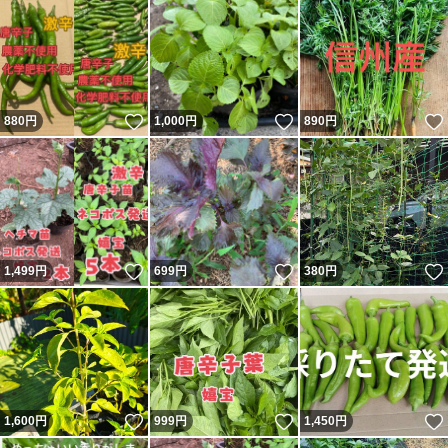
いいね！
いいね！
880
円
1,000
円
890
円
いいね！
いいね！
1,499
円
699
円
380
円
いいね！
いいね！
1,600
円
999
円
1,450
円