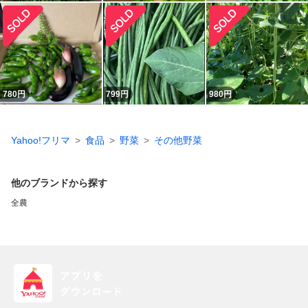
780
円
799
円
980
円
Yahoo!フリマ
食品
野菜
その他野菜
他のブランドから探す
全農