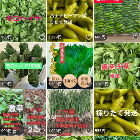
いいね！
いいね！
999
円
1,399
円
666
円
いいね！
いいね！
799
円
1,200
円
1,180
円
いいね！
いいね！
999
円
1,080
円
555
円