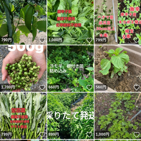
いいね！
いいね！
790
円
1,080
円
799
円
いいね！
いいね！
1,700
円
660
円
560
円
いいね！
いいね！
799
円
899
円
1,000
円