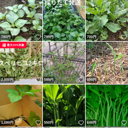
いいね！
いいね！
780
円
799
円
700
円
最大10%対象
いいね！
いいね！
2,000
円
599
円
899
円
いいね！
いいね！
1,090
円
550
円
649
円