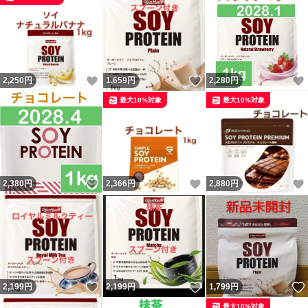
いいね！
いいね！
2,250
円
1,659
円
2,280
円
最大10%対象
最大10%対象
いいね！
いいね！
2,380
円
2,366
円
2,880
円
いいね！
いいね！
2,199
円
2,199
円
1,799
円
最大10%対象