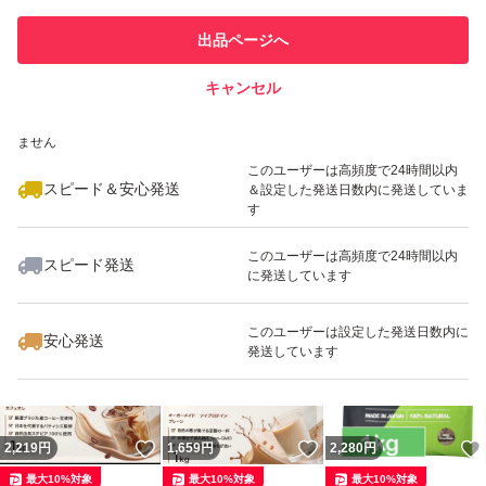
このユーザーは他フリマサービス
他フリマ実績◯+
出品ページへ
での取引実績があります
キャンセル
スピード&安心発送
いいね！
いいね！
2,250
※このバッジは実績に基づく表示であり、発送を保証しているものではあり
円
2,219
円
2,219
円
ません
最大10%対象
最大10%対象
このユーザーは高頻度で24時間以内
スピード＆安心発送
＆設定した発送日数内に発送していま
す
このユーザーは高頻度で24時間以内
スピード発送
に発送しています
いいね！
いいね！
2,219
円
2,380
円
1,680
円
最大10%対象
最大10%対象
このユーザーは設定した発送日数内に
安心発送
発送しています
いいね！
いいね！
2,219
円
1,659
円
2,280
円
最大10%対象
最大10%対象
最大10%対象