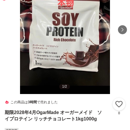
1
/
2
この商品は
3時間
で売れました
い
期限2028年4月OgarMade オーガーメイド ソ
0
イプロテイン リッチチョコレート1kg1000g