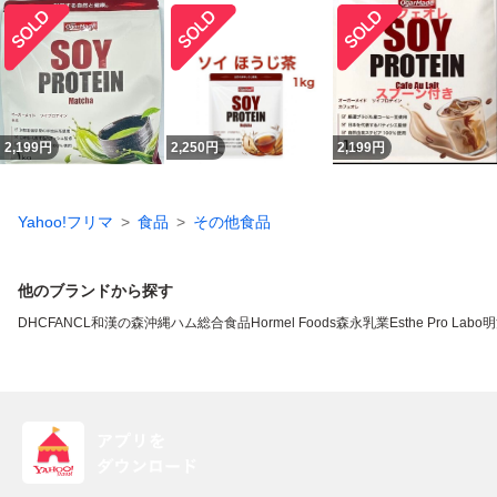
2,199
円
2,250
円
2,199
円
Yahoo!フリマ
食品
その他食品
他のブランドから探す
DHC
FANCL
和漢の森
沖縄ハム総合食品
Hormel Foods
森永乳業
Esthe Pro Labo
明