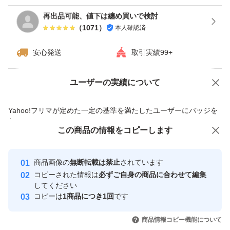
再出品可能、値下は纏め買いで検討
（
1071
）
本人確認済
安心発送
取引実績99+
ユーザーの実績について
価格の相談
商品への質問
商品への質問からの値下げ交渉、不適切なカテゴリ変更依頼は禁止です
Yahoo!フリマが定めた一定の基準を満たしたユーザーにバッジを
付与しています
この商品をみている人にオススメ
この商品の情報をコピーします
安心取引出品者
最大10%対象
最大10%対象
最大10%対象
Yahoo!フリマの基準をクリアした安
安心取引出品者
商品画像の
無断転載は禁止
されています
心・安全なユーザーです
コピーされた情報は
必ずご自身の商品に合わせて編集
取引実績
してください
コピーは
1商品につき1回
です
このユーザーはYahoo!フリマの取
取引実績◯+
いいね！
いいね！
2,219
円
2,219
円
2,220
円
引を完了させた実績があります
商品情報コピー機能について
最大10%対象
最大10%対象