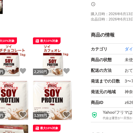
購入日時：
2026年6月13日 
出品日時：
2026年6月13日 
商品の情報
大10%対象
最大10%対象
カテゴリ
ダイ
商品の状態
未使
配送の方法
おて
！
いいね！
いいね！
円
2,250
円
発送までの日数
3〜
発送元の地域
神奈
商品ID
z62
Yahoo!フリ
！
いいね！
いいね！
円
1,599
円
代金は運営が一旦預か
最大10%対象