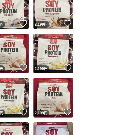
！
いいね！
いいね！
円
2,199
円
ユーザーの実績について
！
いいね！
いいね！
円
2,199
円
o!フリマが定めた一定の基準を満たしたユーザーにバッジを付与しています
出品者
この商品の情報をコピーします
取引出品者
Yahoo!フリマの基準をクリアした安心・安全なユーザーです
！
いいね！
いいね！
商品画像の
無断転載は禁止
されています
円
2,199
円
コピーされた情報は
必ずご自身の商品に合わせて編集
してください
コピーは
1商品につき1回
です
実績◯+
このユーザーはYahoo!フリマの取引を完了させた実績があり