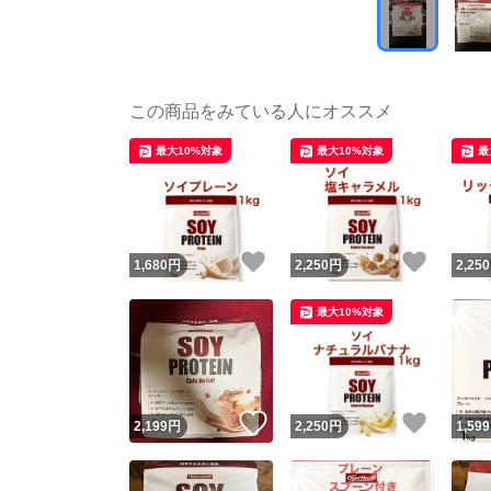
この商品をみている人にオススメ
最大10%対象
最大10%対象
最
いいね！
いいね
1,680
円
2,250
円
2,250
最大10%対象
いいね！
いいね
2,199
円
2,250
円
1,599