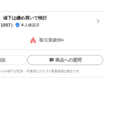
、値下は纏め買いで検討
（
1057
）
本人確認済
取引実績99+
相談
商品への質問
からの値下げ交渉、不適切なカテゴリ変更依頼は禁止です