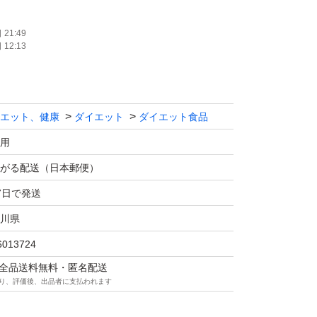
21:49
12:13
エット、健康
ダイエット
ダイエット食品
用
がる配送（日本郵便）
7日で発送
川県
6013724
マは全品送料無料・匿名配送
り、評価後、出品者に支払われます