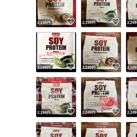
他フ
いいね！
いいね
2,199
円
2,199
円
2,249
スピード
※このバッ
スピ
いいね！
いいね
2,199
円
2,199
円
2,199
スピ
安心
いいね！
いいね
2,199
円
2,249
円
2,249