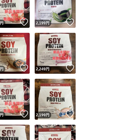
商品情報コピー機
リマ実績◯+
このユーザーは他フリマサービスでの取引実績があります
！
いいね！
いいね！
円
2,199
円
出品ページへ
&安心発送
キャンセル
ジは実績に基づく表示であり、発送を保証しているものではありません
このユーザーは高頻度で24時間以内＆設定した発送日数内に
ード＆安心発送
ます
！
いいね！
いいね！
円
2,249
円
ード発送
このユーザーは高頻度で24時間以内に発送しています
発送
このユーザーは設定した発送日数内に発送しています
！
いいね！
いいね！
円
2,199
円