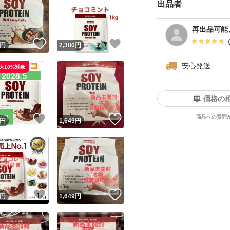
出品者
再出品可能
！
いいね！
いいね！
円
2,380
円
安心発送
大10%対象
価格の
商品への質問
！
いいね！
いいね！
円
1,649
円
！
いいね！
いいね！
円
1,649
円