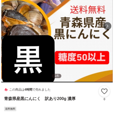
1
/
6
この商品は
4時間
で売れました
い
青森県産黒にんにく 訳あり200g 濃厚
0
送料無料