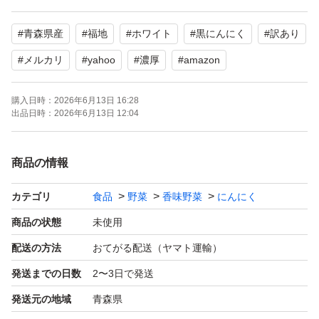
密閉熟成発酵し完成しました。少し硬めで激甘に仕上がっ
#
青森県産
#
福地
#
ホワイト
#
黒にんにく
#
訳あり
ております。【糖度50以上】
#
メルカリ
#
yahoo
#
濃厚
#
amazon
水分無調整、無着色、無香料で、皮がめくれた、
購入日時：
2026年6月13日 16:28
小さい、双子等が混じった訳あり品です。
出品日時：
2026年6月13日 12:04
5月20日完成した黒ニンニクで冷所等に保管して頂ければ
商品の情報
更に熟成が増して甘くなります。
カテゴリ
食品
野菜
香味野菜
にんにく
梱包はジップ付袋で脱酸素剤入りで梱包します。
商品の状態
未使用
配送の方法
おてがる配送（ヤマト運輸）
【名称】 青森県産 黒ニンニク
発送までの日数
2〜3日で発送
【原料原産地名】青森県産 福地ホワイト
発送元の地域
青森県
【加工場所】 青森県 五戸町