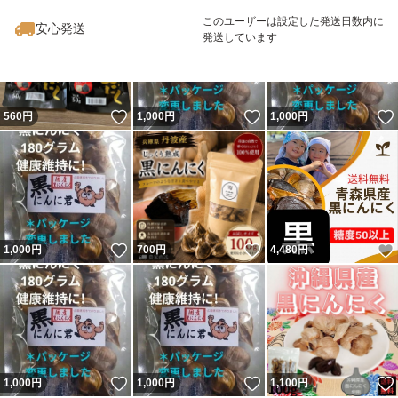
最大10%対象
このユーザーは設定した発送日数内に
安心発送
発送しています
いいね！
いいね！
560
円
1,000
円
1,000
円
いいね！
いいね！
1,000
円
700
円
4,480
円
いいね！
いいね！
1,000
円
1,000
円
1,100
円