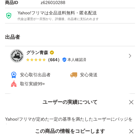
商品ID
z626010288
【内量量】 200g
Yahoo!フリマは全品送料無料・匿名配送
【賞味期限】 常温10ヶ月間
代金は運営が一旦預かり、評価後、出品者に支払われます
冷蔵12ヶ月間
【保存方法】 直射日光を避け温度の低い所で
出品者
保管お願い致します。
グラン青森
（
664
）
本人確認済
本商品はネコポス発送ポスト投函となります。
安心取引出品者
安心発送
取引実績99+
宜しくお願い致します。(^^)
ユーザーの実績について
価格の相談
商品への質問
商品への質問からの値下げ交渉、不適切なカテゴリ変更依頼は禁止です
Yahoo!フリマが定めた一定の基準を満たしたユーザーにバッジを
付与しています
この商品をみている人にオススメ
この商品の情報をコピーします
安心取引出品者