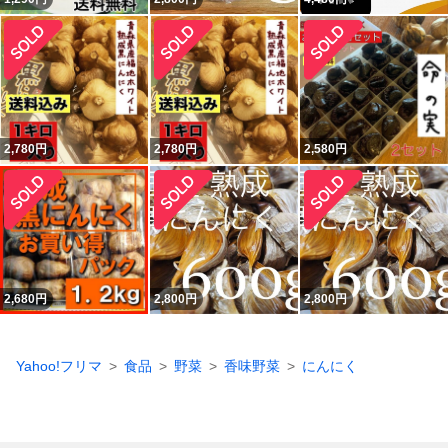
2,780
円
2,780
円
2,580
円
2,680
円
2,800
円
2,800
円
Yahoo!フリマ
食品
野菜
香味野菜
にんにく