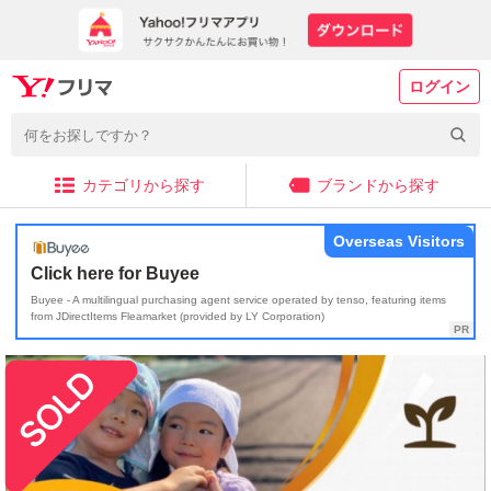
ログイン
カテゴリから探す
ブランドから探す
Overseas Visitors
Click here for Buyee
Buyee - A multilingual purchasing agent service operated by tenso, featuring items
from JDirectItems Fleamarket (provided by LY Corporation)