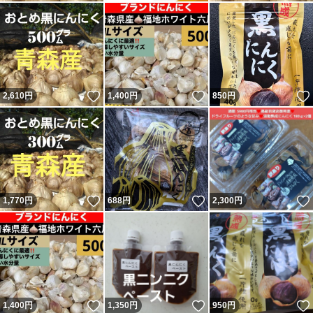
いいね！
いいね！
2,610
円
1,400
円
850
円
いいね！
いいね！
1,770
円
688
円
2,300
円
いいね！
いいね！
1,400
円
1,350
円
950
円