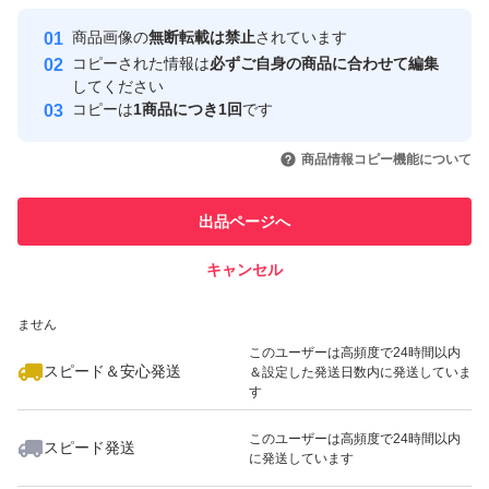
最大10%対象
最大10%対象
Yahoo!フリマの基準をクリアした安
安心取引出品者
商品画像の
無断転載は禁止
されています
心・安全なユーザーです
コピーされた情報は
必ずご自身の商品に合わせて編集
取引実績
してください
コピーは
1商品につき1回
です
このユーザーはYahoo!フリマの取
取引実績◯+
いいね！
いいね！
1,090
円
1,100
円
1,290
円
引を完了させた実績があります
商品情報コピー機能について
最大10%対象
このユーザーは他フリマサービス
他フリマ実績◯+
出品ページへ
での取引実績があります
キャンセル
スピード&安心発送
いいね！
いいね！
4,480
※このバッジは実績に基づく表示であり、発送を保証しているものではあり
円
1,000
円
2,680
円
ません
最大10%対象
このユーザーは高頻度で24時間以内
スピード＆安心発送
＆設定した発送日数内に発送していま
す
このユーザーは高頻度で24時間以内
スピード発送
に発送しています
いいね！
いいね！
4,480
円
1,500
円
1,000
円