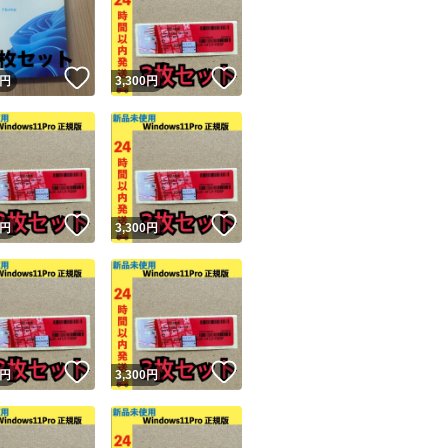
！
いいね！
いいね！
円
3,300
円
ユーザーの実績について
！
いいね！
いいね！
円
3,300
円
o!フリマが定めた一定の基準を満たしたユーザーにバッジを付与しています
出品者
この商品の情報をコピーします
取引出品者
Yahoo!フリマの基準をクリアした安心・安全なユーザーです
！
いいね！
いいね！
商品画像の
無断転載は禁止
されています
円
3,300
円
コピーされた情報は
必ずご自身の商品に合わせて編集
してください
コピーは
1商品につき1回
です
実績◯+
このユーザーはYahoo!フリマの取引を完了させた実績があり