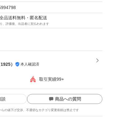
5994798
マは全品送料無料・匿名配送
り、評価後、出品者に支払われます
（
1925
）
本人確認済
取引実績99+
相談
商品への質問
からの値下げ交渉、不適切なカテゴリ変更依頼は禁止です