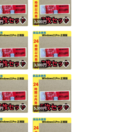
商品情報コピー機
リマ実績◯+
このユーザーは他フリマサービスでの取引実績があります
！
いいね！
いいね！
円
3,300
円
出品ページへ
&安心発送
キャンセル
ジは実績に基づく表示であり、発送を保証しているものではありません
このユーザーは高頻度で24時間以内＆設定した発送日数内に
ード＆安心発送
ます
！
いいね！
いいね！
円
3,300
円
ード発送
このユーザーは高頻度で24時間以内に発送しています
発送
このユーザーは設定した発送日数内に発送しています
！
いいね！
いいね！
円
5,300
円