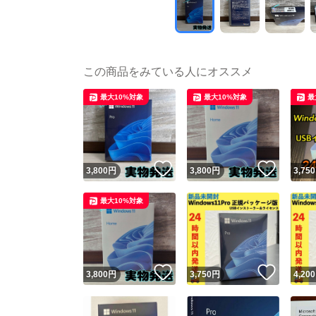
この商品をみている人にオススメ
最大10%対象
最大10%対象
最
いいね！
いいね
3,800
円
3,800
円
3,750
最大10%対象
いいね！
いいね
3,800
円
3,750
円
4,200