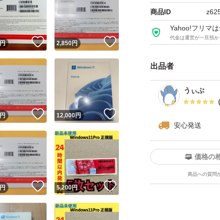
商品ID
z62
Yahoo!フリ
代金は運営が一旦預か
！
いいね！
いいね！
円
2,850
円
出品者
うぃぶ
！
いいね！
いいね！
円
12,000
円
安心発送
価格の
商品への質問
！
いいね！
いいね！
円
5,200
円