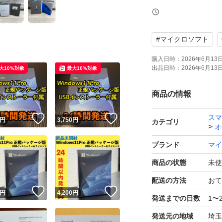
買い切り版なので
再インストールに
#
マイクロソフト
インストールから
購入日時：
2026年6月13日 
出品日時：
2026年6月13日 
大10%対象
最大10%対象
まとめ買いにも対
商品の情報
トいただければ幸
スマ
！
いいね！
いいね！
円
3,750
円
カテゴリ
オ
ブランド
マイ
商品の状態
未使
配送の方法
おて
！
いいね！
いいね！
円
4,200
円
発送までの日数
1〜
発送元の地域
埼玉