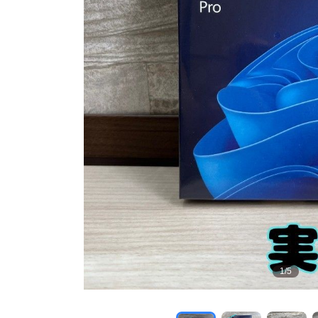
1
/
5