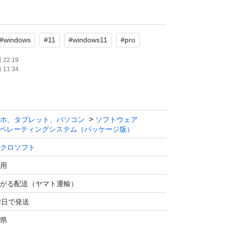
、追加料金は一切かかりません。
対応していますので、機種変更時も安心です。
#
windows
#
11
#
windows11
#
pro
認証完了まで、サポートいたします。
22:19
11:34
応可能ですので、複数枚お求めの場合はコメン
いです。
ホ、タブレット、パソコン
ソフトウェア
ペレーティングシステム（パッケージ版）
クロソフト
用
がる配送（ヤマト運輸）
2日で発送
県