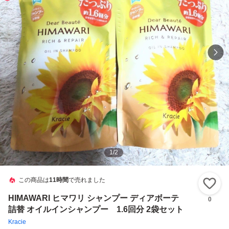
1
/
2
この商品は
11時間
で売れました
い
HIMAWARI ヒマワリ シャンプー ディアボーテ
0
詰替 オイルインシャンプー 1.6回分 2袋セット
Kracie