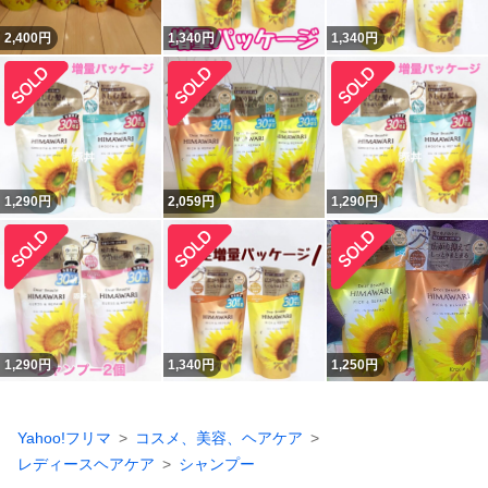
2,400
円
1,340
円
1,340
円
1,290
円
2,059
円
1,290
円
1,290
円
1,340
円
1,250
円
Yahoo!フリマ
コスメ、美容、ヘアケア
レディースヘアケア
シャンプー