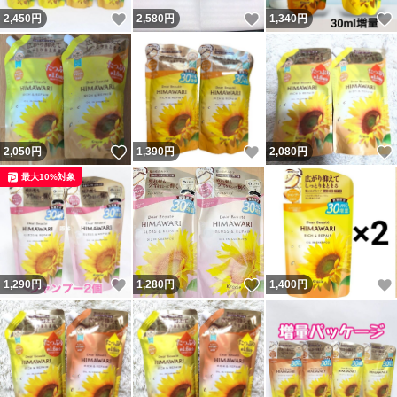
いいね！
いいね！
2,450
円
2,580
円
1,340
円
いいね！
いいね！
2,050
円
1,390
円
2,080
円
最大10%対象
いいね！
いいね！
1,290
円
1,280
円
1,400
円