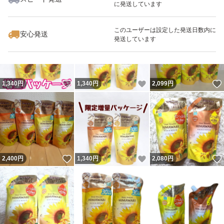
に発送しています
いいね！
いいね！
2,080
円
2,080
円
1,340
円
最大10%対象
最大10%対象
最大10%対象
このユーザーは設定した発送日数内に
安心発送
発送しています
いいね！
いいね！
1,340
円
1,340
円
2,099
円
いいね！
いいね！
2,400
円
1,340
円
2,080
円