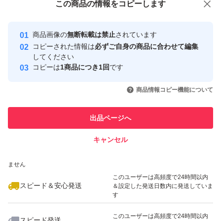
この商品をみている人にオススメ
この商品の情報をコピーします
安心取引出品者
最大10%対象
最大10%対象
Yahoo!フリマの基準をクリアした安
安心取引出品者
商品画像の
無断転載は禁止
されています
心・安全なユーザーです
コピーされた情報は
必ずご自身の商品に合わせて編集
取引実績
してください
コピーは
1商品につき1回
です
このユーザーはYahoo!フリマの取
取引実績◯+
いいね！
いいね！
2,080
円
2,080
円
2,080
円
引を完了させた実績があります
商品情報コピー機能について
最大10%対象
このユーザーは他フリマサービス
他フリマ実績◯+
出品ページへ
での取引実績があります
キャンセル
スピード&安心発送
いいね！
いいね！
2,080
※このバッジは実績に基づく表示であり、発送を保証しているものではあり
円
2,080
円
1,950
円
ません
最大10%対象
このユーザーは高頻度で24時間以内
スピード＆安心発送
＆設定した発送日数内に発送していま
す
このユーザーは高頻度で24時間以内
スピード発送