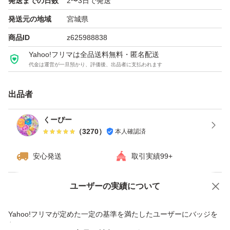
発送までの日数
2〜3日で発送
発送元の地域
宮城県
商品ID
z625988838
Yahoo!フリマは全品送料無料・匿名配送
代金は運営が一旦預かり、評価後、出品者に支払われます
出品者
くーぴー
（
3270
）
本人確認済
安心発送
取引実績99+
ユーザーの実績について
価格の相談
商品への質問
商品への質問からの値下げ交渉、不適切なカテゴリ変更依頼は禁止です
Yahoo!フリマが定めた一定の基準を満たしたユーザーにバッジを
付与しています