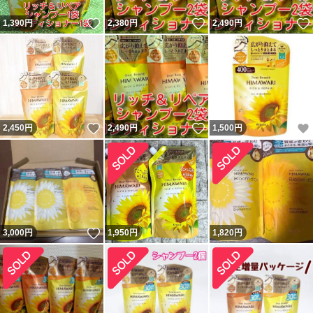
いいね！
いいね！
1,390
円
2,380
円
2,490
円
いいね！
いいね！
2,450
円
2,490
円
1,500
円
いいね！
3,000
円
1,950
円
1,820
円