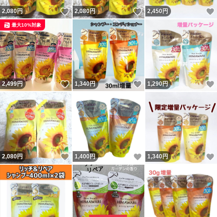
いいね！
いいね！
2,080
円
2,080
円
2,450
円
最大10%対象
いいね！
いいね！
2,499
円
1,340
円
1,290
円
いいね！
いいね！
2,080
円
1,400
円
1,340
円