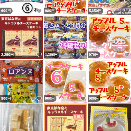
↑↑
いいね！
いいね！
600
円
980
円
5,650
円
※ガムを他人の車に
つけて逃げるのは犯罪です
ご購入者様には丁寧で二面性の振り幅がエグいと多くの方
いいね！
いいね！
2,290
円
1,300
円
970
円
が驚いています
最初に悪いことを大量にしておいて
全く謝らない大迷惑な嘘つき転売ヤー
悪口などではなくすべて事実です
いいね！
いいね！
800
円
900
円
980
円
Stone Cold Liar
このようなことには動じず
限りある命、かけがえのない日々