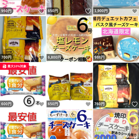
特価
いいね！
いいね！
950
円
650
円
1,900
円
特売
訳あり
激安
前田製菓←他社
いいね！
いいね！
700
円
6,800
円
988
円
最大10%対象
▼以下の件は、ご質問やご購入いただいた方のみお伝えい
たします
▼何年も迷惑行為をやめず、ウソをついてまで買い占める
いいね！
いいね！
600
円
650
円
760
円
卑怯者で、脅されたりしてるので仕方なく対処しています
激ヤバ異常な嘘つき鬼粘着しつこい悪質＆超自己中
複数ID迷惑系転売ヤーにダマされないようお気をつけくだ
さい