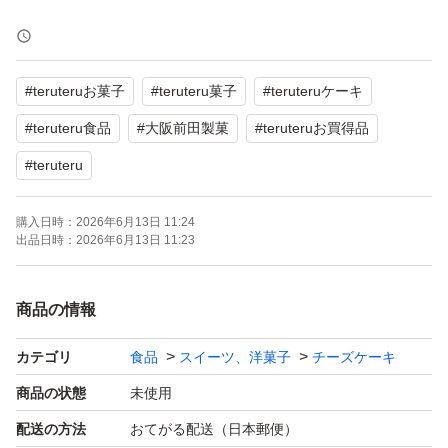
♪美味しい
☆アップル チーズケーキ
#
teruteruお菓子
#
teruteru菓子
#
teruteruケーキ
５号サイズ ２個
工場直売
#
teruteru食品
#
大阪前田製菓
#
teruteruお買得品
アウトレット 品
#
teruteru
スイーツ☆愛いっぱい
購入日時：
2026年6月13日 11:24
出品日時：
2026年6月13日 11:23
大阪前田製菓
商品の情報
※他の種類と組み合わせOK◎
カテゴリ
食品
スイーツ、洋菓子
チーズケーキ
♪内容
商品の状態
未使用
アップル チーズケーキ ５号２個
配送の方法
おてがる配送（日本郵便）
底に 角切りリンゴやわらかシロップ煮ころころー♪