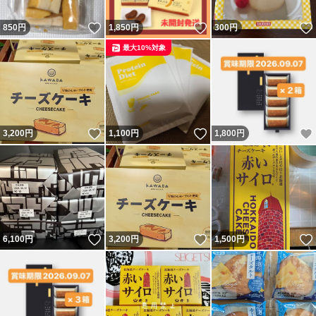
を大事にしていきます
いいね！
いいね！
850
円
1,850
円
300
円
最大10%対象
皆様から多くの応援、ご指導を
いただき∞感謝しております
いいね！
いいね！
3,200
円
1,100
円
1,800
円
●身近な方？ありがとうございます
TERUTERUお買得品
※写真や説明の無断転載禁止
TERUTERU
いいね！
いいね！
6,100
円
3,200
円
1,500
円