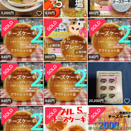
いいね！
5,000
円
939
円
880
円
840
円
860
円
840
円
840
円
840
円
20,000
円