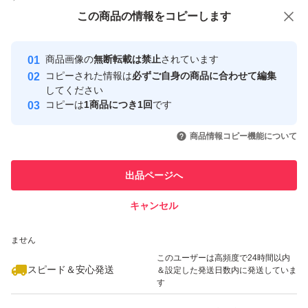
付与しています
この商品をみている人にオススメ
この商品の情報をコピーします
冷凍庫で約３時間(厳守)凍らせれば新感覚の高級食感を楽
安心取引出品者
最大10%対象
最大10%対象
しめます♪アイスチーズケーキ☆
Yahoo!フリマの基準をクリアした安
安心取引出品者
商品画像の
無断転載は禁止
されています
心・安全なユーザーです
コピーされた情報は
必ずご自身の商品に合わせて編集
↑賞味期限 等、画像参照あれー
取引実績
してください
コピーは
1商品につき1回
です
このユーザーはYahoo!フリマの取
取引実績◯+
いいね！
いいね！
939
円
840
円
960
円
引を完了させた実績があります
■常温保存可能品
商品情報コピー機能について
最大10%対象
■新品梱包箱発送
このユーザーは他フリマサービス
他フリマ実績◯+
出品ページへ
での取引実績があります
△自宅ストックルーム保管
キャンセル
スピード&安心発送
いいね！
いいね！
940
※このバッジは実績に基づく表示であり、発送を保証しているものではあり
円
565
円
920
円
ません
△ぎゅうぎゅうピチピチ
最大10%対象
このユーザーは高頻度で24時間以内
でプチプチは無理です^^;
スピード＆安心発送
＆設定した発送日数内に発送していま
す
△輸送等で少し潰れる場合があるかもしれません