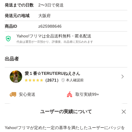
発送までの日数
2〜3日で発送
国産リンゴ使用☆
発送元の地域
大阪府
商品ID
z625988646
●ホール５号サイズ
Yahoo!フリマは全品送料無料・匿名配送
●約14cm高さ約2.5cm
代金は運営が一旦預かり、評価後、出品者に支払われます
◯素材の風味を生かし、甘さをひかえて、こんがり、丁寧
出品者
に焼き上げたホールケーキ♪ しっとりとした食感とコクの
愛１番☆TERUTERUねえさん
ある幸せな味わい♪
（
2671
）
本人確認前
◯ナチュラルチーズを使用した
安心発送
取引実績99+
風味豊かなチーズケーキ♪
ユーザーの実績について
六甲山麓牛乳仕込み！
価格の相談
商品への質問
商品への質問からの値下げ交渉、不適切なカテゴリ変更依頼は禁止です
Yahoo!フリマが定めた一定の基準を満たしたユーザーにバッジを
◯そのままはもちろん、冷蔵庫で冷やすと一層美味しく、