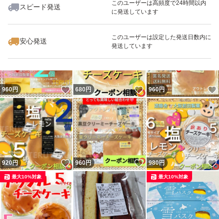
このユーザーは高頻度で24時間以内
スピード発送
に発送しています
いいね！
いいね！
840
円
880
円
9,600
円
△開ける時は手や中身を切らないよう、お気をつけくださ
最大10%対象
このユーザーは設定した発送日数内に
安心発送
発送しています
い
大阪前田製菓
いいね！
いいね！
960
円
680
円
960
円
遊酪舎
工場直売
アウトレット
チーズケーキ
ケーキ
いいね！
いいね！
920
円
960
円
980
円
アップルケーキ
最大10%対象
最大10%対象
アップルチーズケーキ
りんごケーキ
美味しい