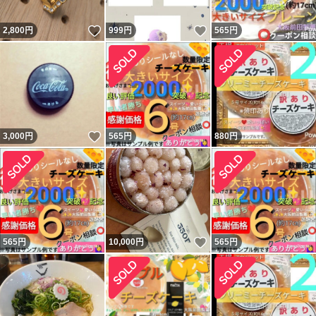
いいね！
いいね！
2,800
円
999
円
565
円
いいね！
3,000
円
565
円
880
円
いいね！
565
円
10,000
円
565
円