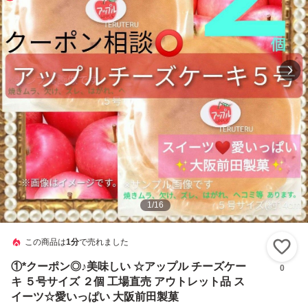
1
/
16
この商品は
1分
で売れました
い
①*クーポン◎♪美味しい ☆アップル チーズケー
0
キ ５号サイズ ２個 工場直売 アウトレット品 ス
イーツ☆愛いっぱい 大阪前田製菓