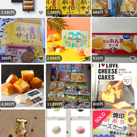
いいね！
いいね！
2,580
円
1,980
円
888
円
いいね！
いいね！
300
円
2,690
円
610
円
いいね！
いいね！
4,980
円
11,899
円
800
円