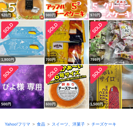
920
円
980
円
970
円
1,900
円
700
円
799
円
500
円
600
円
1,500
円
Yahoo!フリマ
食品
スイーツ、洋菓子
チーズケーキ