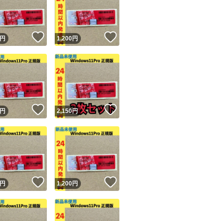
！
いいね！
いいね！
円
1,200
円
ユーザーの実績について
！
いいね！
いいね！
円
2,150
円
o!フリマが定めた一定の基準を満たしたユーザーにバッジを付与しています
出品者
この商品の情報をコピーします
取引出品者
Yahoo!フリマの基準をクリアした安心・安全なユーザーです
！
いいね！
いいね！
商品画像の
無断転載は禁止
されています
円
1,200
円
コピーされた情報は
必ずご自身の商品に合わせて編集
してください
コピーは
1商品につき1回
です
実績◯+
このユーザーはYahoo!フリマの取引を完了させた実績があり