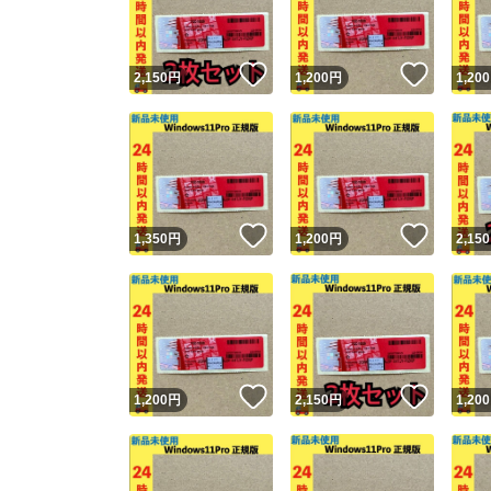
他フ
いいね！
いいね
2,150
円
1,200
円
1,200
スピード
※このバッ
スピ
いいね！
いいね
1,350
円
1,200
円
2,150
スピ
安心
いいね！
いいね
1,200
円
2,150
円
1,200