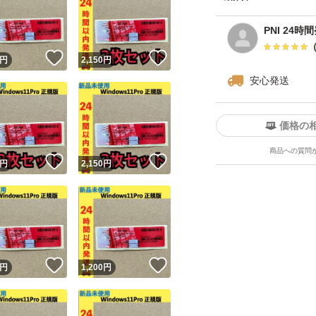
PNI 24時
！
いいね！
いいね！
円
2,150
円
安心発送
価格の
商品への質問
！
いいね！
いいね！
円
2,150
円
！
いいね！
いいね！
円
1,200
円