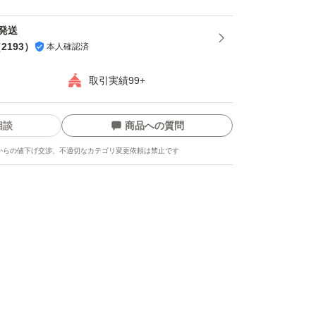
間発送
（
2193
）
本人確認済
取引実績99+
相談
商品への質問
からの値下げ交渉、不適切なカテゴリ変更依頼は禁止です