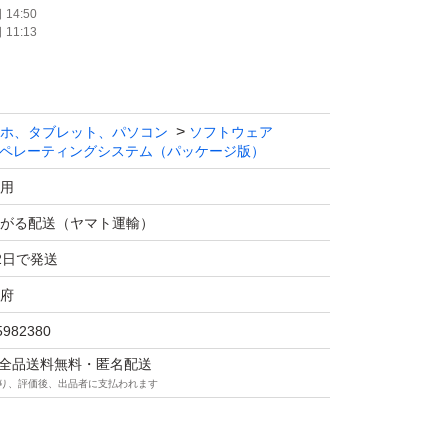
14:50
11:13
ホ、タブレット、パソコン
ソフトウェア
ペレーティングシステム（パッケージ版）
用
がる配送（ヤマト運輸）
2日で発送
府
5982380
マは全品送料無料・匿名配送
り、評価後、出品者に支払われます