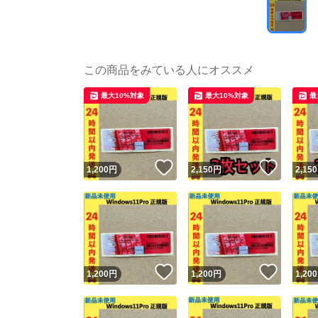
この商品をみている人にオススメ
最大10%対象
最大10%対象
最
いいね！
いいね
1,200
円
2,150
円
2,150
いいね！
いいね
1,200
円
1,200
円
1,200